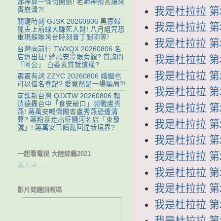
娣神算一條街開張! 老師神預言讓來
我是杜拉拉 第33
賓崩潰?!
關鍵時刻 GJSK 20260806 黑寡婦
我是杜拉拉 第32
獵夫上前線大賺死人財! 八月詛咒恐
重現蘇聯垮台時刻普丁剉咧等!
我是杜拉拉 第31
台灣向前行 TWXQX 20260806 名
店遭出征! 蔣萬安冷眼旁觀? 質詢問
我是杜拉拉 第30
「阿公」 白委素質就這樣?
我是杜拉拉 第29
震震有詞 ZZYC 20260806 婚姻也
可以借名登記? 愛竟然是一場騙局?!
我是杜拉拉 第28
前進新台灣 QJXTW 20260806 賴
清德轟台中「食安破口」開戰盧秀
我是杜拉拉 第27
燕! 蔣萬安喊倒閣害盧秀燕恐遭清
算? 蔣粉暴走出征饒河名店「東發
我是杜拉拉 第26
號」! 蔣萬安已讀亂回達新境界?
我是杜拉拉 第25
一起看電視 大陸綜藝2021
我是杜拉拉 第24
載入中…
我是杜拉拉 第23
我是杜拉拉 第22
影片問題回報區
我是杜拉拉 第21
我是杜拉拉 第20