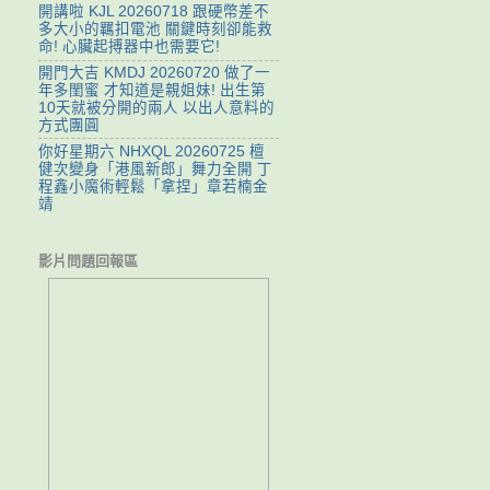
開講啦 KJL 20260718 跟硬幣差不
多大小的羈扣電池 關鍵時刻卻能救
命! 心臟起搏器中也需要它!
開門大吉 KMDJ 20260720 做了一
年多閨蜜 才知道是親姐妹! 出生第
10天就被分開的兩人 以出人意料的
方式團圓
你好星期六 NHXQL 20260725 檀
健次變身「港風新郎」舞力全開 丁
程鑫小魔術輕鬆「拿捏」章若楠金
靖
影片問題回報區