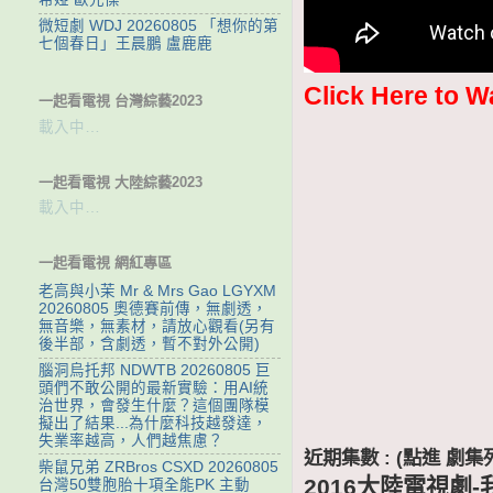
微短劇 WDJ 20260805 「想你的第
七個春日」王晨鵬 盧鹿鹿
Click Here to W
一起看電視 台灣綜藝2023
載入中…
一起看電視 大陸綜藝2023
載入中…
一起看電視 網紅專區
老高與小茉 Mr & Mrs Gao LGYXM
20260805 奧德賽前傳，無劇透，
無音樂，無素材，請放心觀看(另有
後半部，含劇透，暫不對外公開)
腦洞烏托邦 NDWTB 20260805 巨
頭們不敢公開的最新實驗：用AI統
治世界，會發生什麼？這個團隊模
擬出了結果...為什麼科技越發達，
失業率越高，人們越焦慮？
近期集數 : (點進 
柴鼠兄弟 ZRBros CSXD 20260805
2016大陸電視劇
台灣50雙胞胎十項全能PK 主動