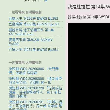
我是杜拉拉 第14集 WS
一起看電視 台灣電視劇
我是杜拉拉 第14集 WSDLL
百味人生 第252集 BWRS Ep252
豆腐媽媽 第163集 DFMM Ep163
戲說台灣 池王爺護正乩 第5集
XSTW2616 Ep5
寶島西米樂 第302集 BDXMY
Ep302
百味人生 第251集 BWRS Ep251
一起看電視 大陸電視劇
微短劇 WDJ 20260806 「朱門春
閨」何聰睿 岳雨婷
微短劇 WDJ 20260806 「清冷權臣
他又爭又搶」肖羽凱 林一允
微短劇 WDJ 20260728 「保姆鳩佔
鵲巢，我硬核教她做人」黃子珺 杜
語嫣 邢銣菲
微短劇 WDJ 20260731 「京城小福
主，萬物助我行」周士超 朱家妮 陸
希婭 歐元傑