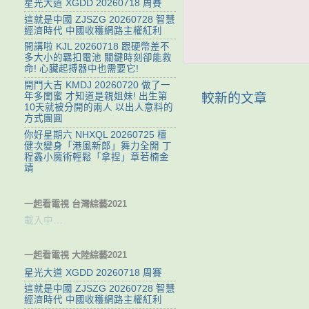
星光大道 XGDD 20260718 周賽
這就是中國 ZJSZG 20260728 智慧
經濟時代 中國收穫網路主權紅利
開講啦 KJL 20260718 跟硬幣差不
多大小的羈扣電池 關鍵時刻卻能救
命! 心臟起搏器中也需要它!
開門大吉 KMDJ 20260720 做了一
年多閨蜜 才知道是親姐妹! 出生第
較新的文章
10天就被分開的兩人 以出人意料的
方式團圓
你好星期六 NHXQL 20260725 檀
健次變身「港風新郎」舞力全開 丁
程鑫小魔術輕鬆「拿捏」章若楠金
靖
一起看電視 台灣綜藝2021
載入中…
一起看電視 大陸綜藝2021
星光大道 XGDD 20260718 周賽
這就是中國 ZJSZG 20260728 智慧
經濟時代 中國收穫網路主權紅利