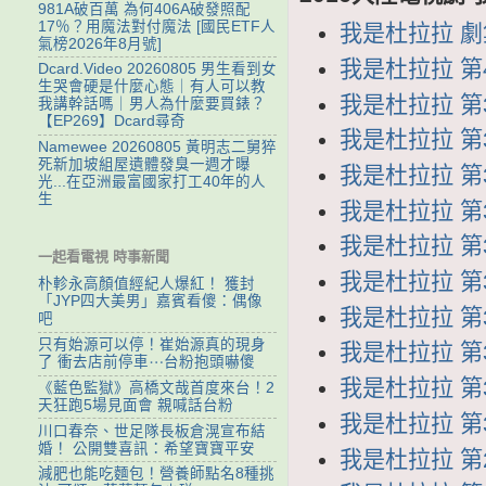
981A破百萬 為何406A破發照配
17％？用魔法對付魔法 [國民ETF人
我是杜拉拉 劇集列
氣榜2026年8月號]
我是杜拉拉 第4
Dcard.Video 20260805 男生看到女
生哭會硬是什麼心態｜有人可以教
我是杜拉拉 第39
我講幹話嗎｜男人為什麼要買錶？
【EP269】Dcard尋奇
我是杜拉拉 第38
Namewee 20260805 黃明志二舅猝
死新加坡組屋遺體發臭一週才曝
我是杜拉拉 第37
光...在亞洲最富國家打工40年的人
生
我是杜拉拉 第36
我是杜拉拉 第35
一起看電視 時事新聞
我是杜拉拉 第34
朴軫永高顏值經紀人爆紅！ 獲封
「JYP四大美男」嘉賓看傻：偶像
我是杜拉拉 第33
吧
只有始源可以停！崔始源真的現身
我是杜拉拉 第32
了 衝去店前停車⋯台粉抱頭嚇傻
我是杜拉拉 第31
《藍色監獄》高橋文哉首度來台！2
天狂跑5場見面會 親喊話台粉
我是杜拉拉 第30
川口春奈、世足隊長板倉滉宣布結
婚！ 公開雙喜訊：希望寶寶平安
我是杜拉拉 第29
減肥也能吃麵包！營養師點名8種挑