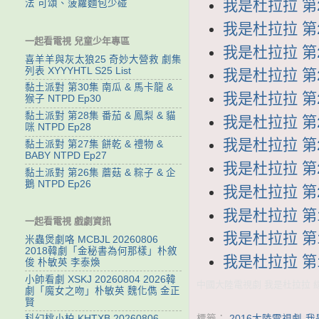
我是杜拉拉 第28
法 可頌、菠蘿麵包少碰
我是杜拉拉 第27
一起看電視 兒童少年專區
我是杜拉拉 第26
喜羊羊與灰太狼25 奇妙大營救 劇集
列表 XYYYHTL S25 List
我是杜拉拉 第25
黏土派對 第30集 南瓜 & 馬卡龍 &
我是杜拉拉 第24
猴子 NTPD Ep30
黏土派對 第28集 番茄 & 鳳梨 & 貓
我是杜拉拉 第23
咪 NTPD Ep28
我是杜拉拉 第22
黏土派對 第27集 餅乾 & 禮物 &
BABY NTPD Ep27
我是杜拉拉 第21
黏土派對 第26集 蘑菇 & 粽子 & 企
鵝 NTPD Ep26
我是杜拉拉 第20
我是杜拉拉 第19
一起看電視 戲劇資訊
我是杜拉拉 第18
米蟲煲劇咯 MCBJL 20260806
2018韓劇「金秘書為何那樣」朴敘
我是杜拉拉 第17
俊 朴敏英 李泰煥
小帥看劇 XSKJ 20260804 2026韓
中國大陸電視劇 我是杜拉拉 線上
劇「魔女之吻」朴敏英 魏化儁 金正
賢
標籤：
2016大陸電視劇-
科幻桃小柏 KHTXB 20260806