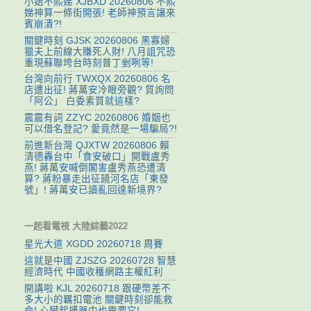
小姐不熙娣 XJBXD 20260806 不熙
娣神算一條街開張! 老師神預言讓來
賓崩潰?!
關鍵時刻 GJSK 20260806 黑寡婦
獵夫上前線大賺死人財! 八月詛咒恐
重現蘇聯垮台時刻普丁剉咧等!
台灣向前行 TWXQX 20260806 名
店遭出征! 蔣萬安冷眼旁觀? 質詢問
「阿公」 白委素質就這樣?
震震有詞 ZZYC 20260806 婚姻也
可以借名登記? 愛竟然是一場騙局?!
前進新台灣 QJXTW 20260806 賴
清德轟台中「食安破口」開戰盧秀
燕! 蔣萬安喊倒閣害盧秀燕恐遭清
算? 蔣粉暴走出征饒河名店「東發
號」! 蔣萬安已讀亂回達新境界?
一起看電視 大陸綜藝2022
星光大道 XGDD 20260718 周賽
這就是中國 ZJSZG 20260728 智慧
經濟時代 中國收穫網路主權紅利
開講啦 KJL 20260718 跟硬幣差不
多大小的羈扣電池 關鍵時刻卻能救
命! 心臟起搏器中也需要它!