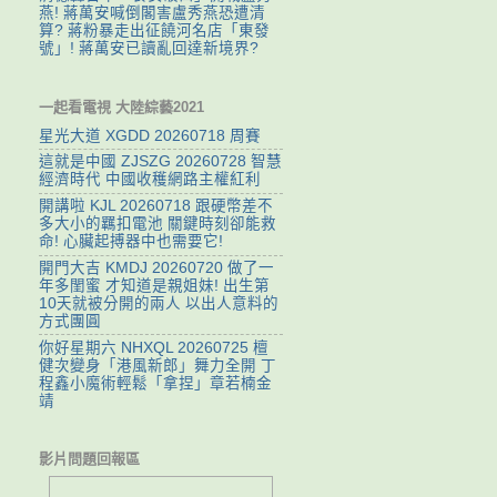
燕! 蔣萬安喊倒閣害盧秀燕恐遭清
算? 蔣粉暴走出征饒河名店「東發
號」! 蔣萬安已讀亂回達新境界?
一起看電視 大陸綜藝2021
星光大道 XGDD 20260718 周賽
這就是中國 ZJSZG 20260728 智慧
經濟時代 中國收穫網路主權紅利
開講啦 KJL 20260718 跟硬幣差不
多大小的羈扣電池 關鍵時刻卻能救
命! 心臟起搏器中也需要它!
開門大吉 KMDJ 20260720 做了一
年多閨蜜 才知道是親姐妹! 出生第
10天就被分開的兩人 以出人意料的
方式團圓
你好星期六 NHXQL 20260725 檀
健次變身「港風新郎」舞力全開 丁
程鑫小魔術輕鬆「拿捏」章若楠金
靖
影片問題回報區