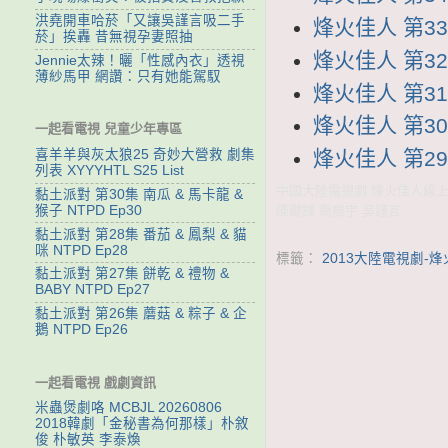
洪堯開車哈菸「又讓吳謹言吸二手
烽火佳人 第33集
菸」挨轟 昔無視孕妻照抽
烽火佳人 第32集
Jennie太辣！曬「性感內衣」透視
薄紗馬甲 網讚：只有她能駕馭
烽火佳人 第31集
烽火佳人 第30集
一起看電視 兒童少年專區
烽火佳人 第29集
喜羊羊與灰太狼25 奇妙大營救 劇集
列表 XYYYHTL S25 List
中國大陸電視劇 烽火佳人線上看 
黏土派對 第30集 南瓜 & 馬卡龍 &
猴子 NTPD Ep30
陳鍵鋒 喬振宇 吳謹言
黏土派對 第28集 番茄 & 鳳梨 & 貓
咪 NTPD Ep28
標籤：
2013大陸電視劇-
黏土派對 第27集 餅乾 & 禮物 &
BABY NTPD Ep27
黏土派對 第26集 蘑菇 & 粽子 & 企
鵝 NTPD Ep26
一起看電視 戲劇資訊
米蟲煲劇咯 MCBJL 20260806
2018韓劇「金秘書為何那樣」朴敘
俊 朴敏英 李泰煥