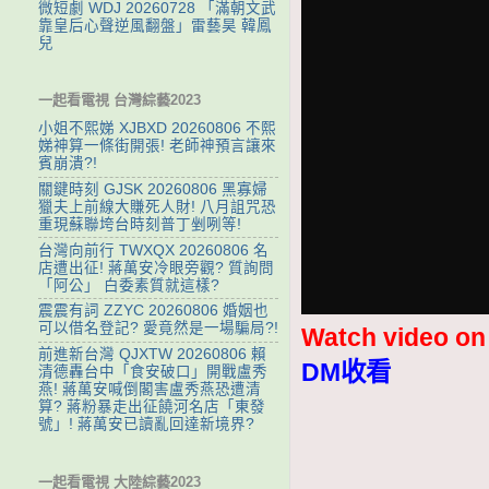
微短劇 WDJ 20260728 「滿朝文武
靠皇后心聲逆風翻盤」雷藝昊 韓鳳
兒
一起看電視 台灣綜藝2023
小姐不熙娣 XJBXD 20260806 不熙
娣神算一條街開張! 老師神預言讓來
賓崩潰?!
關鍵時刻 GJSK 20260806 黑寡婦
獵夫上前線大賺死人財! 八月詛咒恐
重現蘇聯垮台時刻普丁剉咧等!
台灣向前行 TWXQX 20260806 名
店遭出征! 蔣萬安冷眼旁觀? 質詢問
「阿公」 白委素質就這樣?
震震有詞 ZZYC 20260806 婚姻也
可以借名登記? 愛竟然是一場騙局?!
Watch video o
前進新台灣 QJXTW 20260806 賴
DM收看
清德轟台中「食安破口」開戰盧秀
燕! 蔣萬安喊倒閣害盧秀燕恐遭清
算? 蔣粉暴走出征饒河名店「東發
號」! 蔣萬安已讀亂回達新境界?
一起看電視 大陸綜藝2023