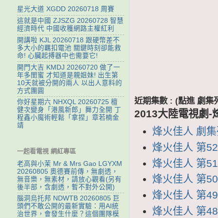
星光大道 XGDD 20260718 周賽
這就是中國 ZJSZG 20260728 智慧
經濟時代 中國收穫網路主權紅利
開講啦 KJL 20260718 跟硬幣差不
多大小的羈扣電池 關鍵時刻卻能救
命! 心臟起搏器中也需要它!
開門大吉 KMDJ 20260720 做了一
年多閨蜜 才知道是親姐妹! 出生第
10天就被分開的兩人 以出人意料的
方式團圓
近期集數 : (點進 
你好星期六 NHXQL 20260725 檀
健次變身「港風新郎」舞力全開 丁
2013大陸電視劇
程鑫小魔術輕鬆「拿捏」章若楠金
靖
烽火佳人 劇集列表
烽火佳人 第52集
一起看電視 網紅專區
烽火佳人 第51集
老高與小茉 Mr & Mrs Gao LGYXM
20260805 奧德賽前傳，無劇透，
烽火佳人 第50集
無音樂，無素材，請放心觀看(另有
後半部，含劇透，暫不對外公開)
烽火佳人 第49集
腦洞烏托邦 NDWTB 20260805 巨
頭們不敢公開的最新實驗：用AI統
烽火佳人 第48集
治世界，會發生什麼？這個團隊模