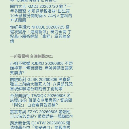
開門大吉 KMDJ 20260720 做了一
年多閨蜜 才知道是親姐妹! 出生第
10天就被分開的兩人 以出人意料的
方式團圓
你好星期六 NHXQL 20260725 檀
健次變身「港風新郎」舞力全開 丁
程鑫小魔術輕鬆「拿捏」章若楠金
靖
一起看電視 台灣綜藝2021
小姐不熙娣 XJBXD 20260806 不熙
娣神算一條街開張! 老師神預言讓來
賓崩潰?!
關鍵時刻 GJSK 20260806 黑寡婦
獵夫上前線大賺死人財! 八月詛咒恐
重現蘇聯垮台時刻普丁剉咧等!
台灣向前行 TWXQX 20260806 名
店遭出征! 蔣萬安冷眼旁觀? 質詢問
「阿公」 白委素質就這樣?
震震有詞 ZZYC 20260806 婚姻也
可以借名登記? 愛竟然是一場騙局?!
前進新台灣 QJXTW 20260806 賴
清德轟台中「食安破口」開戰盧秀