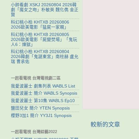
小帥看劇 XSKJ 20260804 2026韓
劇「魔女之吻」朴敏英 魏化儁 金正
賢
科幻桃小柏 KHTXB 20260806
2026歐美電影「猛屍一家親」
科幻桃小柏 KHTXB 20260805
2026歐美電影「屍變焚場」「鬼玩
人6：煉獄」
科幻桃小柏 KHTXB 20260804
2026韓劇「鬼謎東宮」南柱赫 盧允
瑞 曹承佑
一起看電視 台灣電視劇二區
我愛波麗士 劇集列表 WABLS List
我愛波麗士 簡介 WABLS Synopsis
我愛波麗士 第10集 WABLS Ep10
鹽田兒女 簡介 YTEN Synopsis
櫻野3加1 簡介 YY3J1 Synopsis
較新的文章
一起看電視 台灣綜藝2022