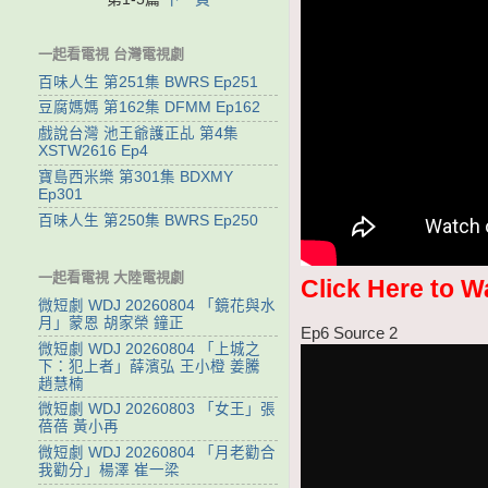
一起看電視 台灣電視劇
百味人生 第251集 BWRS Ep251
豆腐媽媽 第162集 DFMM Ep162
戲說台灣 池王爺護正乩 第4集
XSTW2616 Ep4
寶島西米樂 第301集 BDXMY
Ep301
百味人生 第250集 BWRS Ep250
一起看電視 大陸電視劇
Click Here to W
微短劇 WDJ 20260804 「鏡花與水
月」蒙恩 胡家榮 鐘正
Ep6 Source 2
微短劇 WDJ 20260804 「上城之
下：犯上者」薛濱弘 王小橙 姜騰
趙慧楠
微短劇 WDJ 20260803 「女王」張
蓓蓓 黃小再
微短劇 WDJ 20260804 「月老勸合
我勸分」楊澤 崔一梁