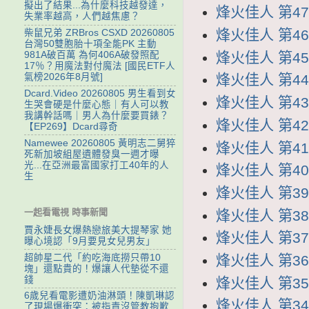
擬出了結果...為什麼科技越發達，
烽火佳人 第47集
失業率越高，人們越焦慮？
烽火佳人 第46集
柴鼠兄弟 ZRBros CSXD 20260805
台灣50雙胞胎十項全能PK 主動
烽火佳人 第45集
981A破百萬 為何406A破發照配
17％？用魔法對付魔法 [國民ETF人
氣榜2026年8月號]
烽火佳人 第44集
Dcard.Video 20260805 男生看到女
烽火佳人 第43集
生哭會硬是什麼心態｜有人可以教
我講幹話嗎｜男人為什麼要買錶？
烽火佳人 第42集
【EP269】Dcard尋奇
Namewee 20260805 黃明志二舅猝
烽火佳人 第41集
死新加坡組屋遺體發臭一週才曝
光...在亞洲最富國家打工40年的人
烽火佳人 第40集
生
烽火佳人 第39集
一起看電視 時事新聞
烽火佳人 第38集
賈永婕長女爆熱戀旅美大提琴家 她
烽火佳人 第37集
曝心境認「9月要見女兒男友」
超帥星二代「約吃海底撈只帶10
烽火佳人 第36集
塊」還點貴的！爆讓人代墊從不還
錢
烽火佳人 第35集
6歲兒看電影遭奶油淋頭！陳凱琳認
烽火佳人 第34集
了現場爆衝突：被指責沒管教抱歉