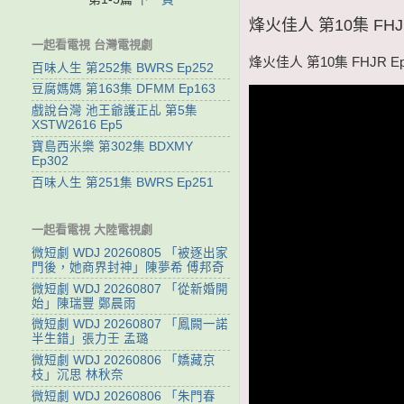
烽火佳人 第10集 FHJR
一起看電視 台灣電視劇
烽火佳人 第10集 FHJR Ep
百味人生 第252集 BWRS Ep252
豆腐媽媽 第163集 DFMM Ep163
戲說台灣 池王爺護正乩 第5集
XSTW2616 Ep5
寶島西米樂 第302集 BDXMY
Ep302
百味人生 第251集 BWRS Ep251
一起看電視 大陸電視劇
微短劇 WDJ 20260805 「被逐出家
門後，她商界封神」陳夢希 傅邦奇
微短劇 WDJ 20260807 「從新婚開
始」陳瑞豐 鄭晨雨
微短劇 WDJ 20260807 「鳳闕一諾
半生錯」張力壬 孟璐
微短劇 WDJ 20260806 「嬌藏京
枝」沉思 林秋奈
微短劇 WDJ 20260806 「朱門春