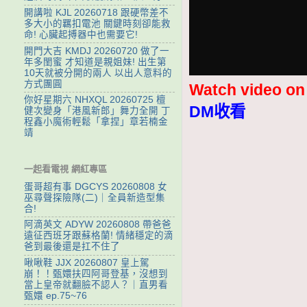
開講啦 KJL 20260718 跟硬幣差不
多大小的羈扣電池 關鍵時刻卻能救
命! 心臟起搏器中也需要它!
開門大吉 KMDJ 20260720 做了一
年多閨蜜 才知道是親姐妹! 出生第
10天就被分開的兩人 以出人意料的
方式團圓
Watch video o
你好星期六 NHXQL 20260725 檀
DM收看
健次變身「港風新郎」舞力全開 丁
程鑫小魔術輕鬆「拿捏」章若楠金
靖
一起看電視 網紅專區
蛋哥超有事 DGCYS 20260808 女
巫尋聲探險隊(二)｜全員新造型集
合!
阿滴英文 ADYW 20260808 帶爸爸
遠征西班牙跟蘇格蘭! 情緒穩定的滴
爸到最後還是扛不住了
啾啾鞋 JJX 20260807 皇上駕
崩！！甄嬛扶四阿哥登基，沒想到
當上皇帝就翻臉不認人？｜直男看
甄嬛 ep.75~76