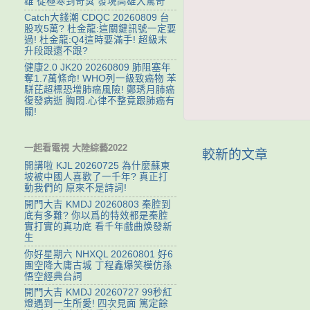
雄 從極寒到奇臭 發現高雄大驚奇
Catch大錢潮 CDQC 20260809 台
股攻5萬? 杜金龍:這關鍵訊號一定要
過! 杜金龍:Q4這時要滿手! 超級末
升段跟還不跟?
健康2.0 JK20 20260809 肺阻塞年
奪1.7萬條命! WHO列一級致癌物 苯
駢芘超標恐增肺癌風險! 鄭琇月肺癌
復發病逝 胸悶.心律不整竟跟肺癌有
關!
一起看電視 大陸綜藝2022
較新的文章
開講啦 KJL 20260725 為什麼蘇東
坡被中國人喜歡了一千年? 真正打
動我們的 原來不是詩詞!
開門大吉 KMDJ 20260803 秦腔到
底有多難? 你以爲的特效都是秦腔
實打實的真功底 看千年戲曲焕發新
生
你好星期六 NHXQL 20260801 好6
團空降大庸古城 丁程鑫爆笑模仿孫
悟空經典台詞
開門大吉 KMDJ 20260727 99秒紅
燈遇到一生所愛! 四次見面 篤定餘