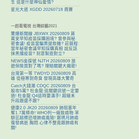
生 這是什麼神仙愛情?
星光大道 XGDD 20260718 周賽
一起看電視 台灣綜藝2021
驚爆新聞線 JBXWX 20260809 蔣
萬安早知疫苗採購困境? 曾參與秘
密會議! 疫苗當騙票提款機? 莊競程:
當年秘密會議早知採購真相 說反話
抹黑擋疫苗? 刻意製造對立?
NEWS金探號 NJTH 20260809 旅
遊保險買對了嗎? 理賠關鍵大揭密!
台灣第一等 TWDYD 20260809 高
雄 從極寒到奇臭 發現高雄大驚奇
Catch大錢潮 CDQC 20260809 台
股攻5萬? 杜金龍:這關鍵訊號一定要
過! 杜金龍:Q4這時要滿手! 超級末
升段跟還不跟?
健康2.0 JK20 20260809 肺阻塞年
奪1.7萬條命! WHO列一級致癌物 苯
駢芘超標恐增肺癌風險! 鄭琇月肺癌
復發病逝 胸悶.心律不整竟跟肺癌有
關!