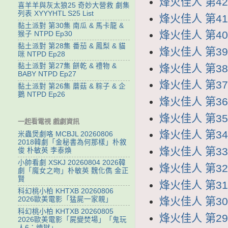
烽火佳人 第42集
喜羊羊與灰太狼25 奇妙大營救 劇集
列表 XYYYHTL S25 List
烽火佳人 第41集
黏土派對 第30集 南瓜 & 馬卡龍 &
烽火佳人 第40集
猴子 NTPD Ep30
黏土派對 第28集 番茄 & 鳳梨 & 貓
烽火佳人 第39集
咪 NTPD Ep28
黏土派對 第27集 餅乾 & 禮物 &
烽火佳人 第38集
BABY NTPD Ep27
烽火佳人 第37集
黏土派對 第26集 蘑菇 & 粽子 & 企
鵝 NTPD Ep26
烽火佳人 第36集
烽火佳人 第35集
一起看電視 戲劇資訊
烽火佳人 第34集
米蟲煲劇咯 MCBJL 20260806
2018韓劇「金秘書為何那樣」朴敘
烽火佳人 第33集
俊 朴敏英 李泰煥
小帥看劇 XSKJ 20260804 2026韓
烽火佳人 第32集
劇「魔女之吻」朴敏英 魏化儁 金正
賢
烽火佳人 第31集
科幻桃小柏 KHTXB 20260806
2026歐美電影「猛屍一家親」
烽火佳人 第30集
科幻桃小柏 KHTXB 20260805
烽火佳人 第29集
2026歐美電影「屍變焚場」「鬼玩
人6：煉獄」