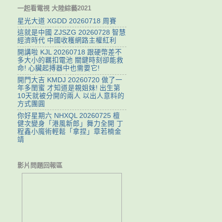
一起看電視 大陸綜藝2021
星光大道 XGDD 20260718 周賽
這就是中國 ZJSZG 20260728 智慧
經濟時代 中國收穫網路主權紅利
開講啦 KJL 20260718 跟硬幣差不
多大小的羈扣電池 關鍵時刻卻能救
命! 心臟起搏器中也需要它!
開門大吉 KMDJ 20260720 做了一
年多閨蜜 才知道是親姐妹! 出生第
10天就被分開的兩人 以出人意料的
方式團圓
你好星期六 NHXQL 20260725 檀
健次變身「港風新郎」舞力全開 丁
程鑫小魔術輕鬆「拿捏」章若楠金
靖
影片問題回報區