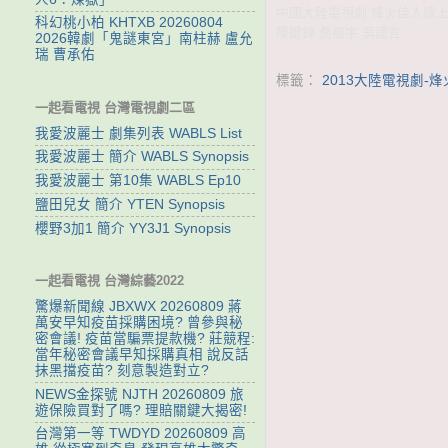
中國大陸電視劇 烽火佳人線上看 
科幻桃小柏 KHTXB 20260804
陳鍵鋒 喬振宇 吳謹言
2026韓劇「鬼謎東宮」南柱赫 盧允
瑞 曹承佑
標籤：
2013大陸電視劇-
一起看電視 台灣電視劇二區
我愛波麗士 劇集列表 WABLS List
我愛波麗士 簡介 WABLS Synopsis
我愛波麗士 第10集 WABLS Ep10
鹽田兒女 簡介 YTEN Synopsis
櫻野3加1 簡介 YY3J1 Synopsis
一起看電視 台灣綜藝2022
驚爆新聞線 JBXWX 20260809 蔣
萬安早知疫苗採購困境? 曾參與秘
密會議! 疫苗當騙票提款機? 莊競程:
當年秘密會議早知採購真相 說反話
抹黑擋疫苗? 刻意製造對立?
NEWS金探號 NJTH 20260809 旅
遊保險買對了嗎? 理賠關鍵大揭密!
台灣第一等 TWDYD 20260809 高