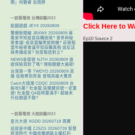
閨」何聰睿 岳雨婷
一起看電視 台灣綜藝2023
Click Here to W
飢餓遊戲 JEYX 20260809
驚爆新聞線 JBXWX 20260809 蔣
萬安早知疫苗採購困境? 曾參與秘
Ep10 Source 2
密會議! 疫苗當騙票提款機? 莊競程:
當年秘密會議早知採購真相 說反話
抹黑擋疫苗? 刻意製造對立?
NEWS金探號 NJTH 20260809 旅
遊保險買對了嗎? 理賠關鍵大揭密!
台灣第一等 TWDYD 20260809 高
雄 從極寒到奇臭 發現高雄大驚奇
Catch大錢潮 CDQC 20260809 台
股攻5萬? 杜金龍:這關鍵訊號一定要
過! 杜金龍:Q4這時要滿手! 超級末
升段跟還不跟?
一起看電視 大陸綜藝2023
星光大道 XGDD 20260718 周賽
這就是中國 ZJSZG 20260728 智慧
經濟時代 中國收穫網路主權紅利