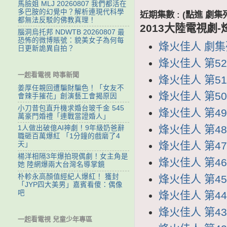
馬臉姐 MLJ 20260807 我們都活在
多巴胺的幻覺中？解析連現代科學
近期集數 : (點進 
都無法反駁的佛教真理！
2013大陸電視劇
腦洞烏托邦 NDWTB 20260807 最
恐怖的微博賬號：貌美女子為何每
烽火佳人 劇集列表
日更新詭異自拍？
烽火佳人 第52集
一起看電視 時事新聞
烽火佳人 第51集
姜厚任親回遭騙財騙色！「女友不
烽火佳人 第50集
會辣手摧花」創演藝工會揭原因
小刀昔包直升機求婚台玻千金 545
烽火佳人 第49集
萬豪門婚禮「連戰當證婚人」
烽火佳人 第48集
1人做出破億AI神劇！9年級奶爸辭
職砸百萬爆紅 「1分鐘的戲磨了4
烽火佳人 第47集
天」
楊洋相隔3年爆拍現偶劇！女主角是
烽火佳人 第46集
她 陸網爆兩大台灣名導掌鏡
朴軫永高顏值經紀人爆紅！ 獲封
烽火佳人 第45集
「JYP四大美男」嘉賓看傻：偶像
吧
烽火佳人 第44集
烽火佳人 第43集
一起看電視 兒童少年專區