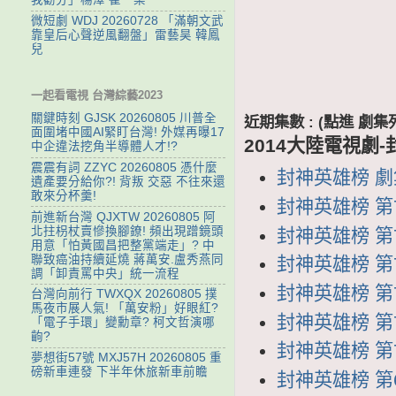
微短劇 WDJ 20260728 「滿朝文武
靠皇后心聲逆風翻盤」雷藝昊 韓鳳
兒
一起看電視 台灣綜藝2023
關鍵時刻 GJSK 20260805 川普全
近期集數 : (點進 
面圍堵中國AI緊盯台灣! 外媒再曝17
2014大陸電視劇
中企違法挖角半導體人才!?
震震有詞 ZZYC 20260805 憑什麼
封神英雄榜 劇集列
遺產要分給你?! 背叛 交惡 不往來還
敢來分杯羹!
封神英雄榜 第7
前進新台灣 QJXTW 20260805 阿
北拄枴杖賣慘換腳鐐! 頻出現蹭鏡頭
封神英雄榜 第74
用意「怕黃國昌把整黨端走」? 中
聯致癌油持續延燒 蔣萬安.盧秀燕同
封神英雄榜 第73
調「卸責罵中央」統一流程
封神英雄榜 第72
台灣向前行 TWXQX 20260805 撲
馬夜市展人氣! 「萬安粉」好眼紅?
封神英雄榜 第71
「電子手環」變勳章? 柯文哲演哪
齣?
封神英雄榜 第70
夢想街57號 MXJ57H 20260805 重
磅新車連發 下半年休旅新車前瞻
封神英雄榜 第69