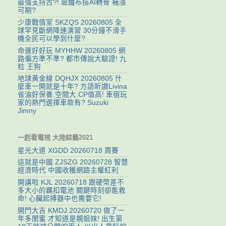
最強支持古?! 玻纖布搭AI轉骨 補漲
可期?
少康戰情室 SKZQS 20260805 全
球罕見斷網降速演習 30分鐘不滑手
機全民可以學到什麼?
命運好好玩 MYHHW 20260805 網
路偏方準不準? 都市傳說大驗證! 九
粒 王狗
地球黃金線 DQHJX 20260805 什
麼車一開就是十年? 方語昕讃Livina
省油好保養.空間大.CP值高! 車宿玩
家的熱門選擇車款有? Suzuki
Jimny
一起看電視 大陸綜藝2021
星光大道 XGDD 20260718 周賽
這就是中國 ZJSZG 20260728 智慧
經濟時代 中國收穫網路主權紅利
開講啦 KJL 20260718 跟硬幣差不
多大小的羈扣電池 關鍵時刻卻能救
命! 心臟起搏器中也需要它!
開門大吉 KMDJ 20260720 做了一
年多閨蜜 才知道是親姐妹! 出生第