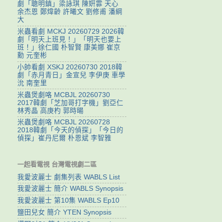
劇「聰明鎮」梁詠琪 陳姸霏 天心
余杰恩 鄭煒齡 許曦文 劉修甫 潘綱
大
米蟲看劇 MCKJ 20260729 2026韓
劇「明天上班見！」「明天也要上
班！」徐仁國 朴智賢 康美娜 崔京
勳 元奎彬
小帥看劇 XSKJ 20260730 2018韓
劇「赤月青日」金宣兒 李伊庚 車學
沇 南奎里
米蟲煲劇咯 MCBJL 20260730
2017韓劇「芝加哥打字機」劉亞仁
林秀晶 高庚杓 郭時暘
米蟲煲劇咯 MCBJL 20260728
2018韓劇「今天的偵探」「今日的
偵探」崔丹尼爾 朴恩斌 李智雅
一起看電視 台灣電視劇二區
我愛波麗士 劇集列表 WABLS List
我愛波麗士 簡介 WABLS Synopsis
我愛波麗士 第10集 WABLS Ep10
鹽田兒女 簡介 YTEN Synopsis