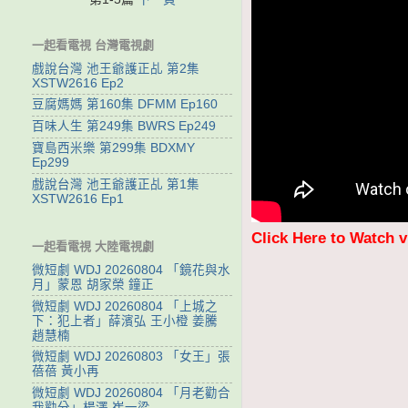
一起看電視 台灣電視劇
戲說台灣 池王爺護正乩 第2集
XSTW2616 Ep2
豆腐媽媽 第160集 DFMM Ep160
百味人生 第249集 BWRS Ep249
寶島西米樂 第299集 BDXMY
Ep299
戲說台灣 池王爺護正乩 第1集
XSTW2616 Ep1
Click Here to Watch 
一起看電視 大陸電視劇
微短劇 WDJ 20260804 「鏡花與水
月」蒙恩 胡家榮 鐘正
微短劇 WDJ 20260804 「上城之
下：犯上者」薛濱弘 王小橙 姜騰
趙慧楠
微短劇 WDJ 20260803 「女王」張
蓓蓓 黃小再
微短劇 WDJ 20260804 「月老勸合
我勸分」楊澤 崔一梁