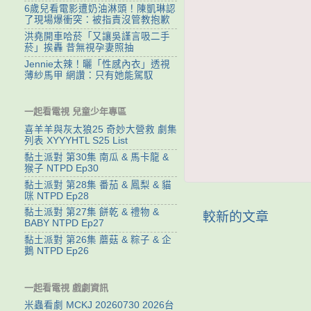
6歲兒看電影遭奶油淋頭！陳凱琳認
了現場爆衝突：被指責沒管教抱歉
洪堯開車哈菸「又讓吳謹言吸二手
菸」挨轟 昔無視孕妻照抽
Jennie太辣！曬「性感內衣」透視
薄紗馬甲 網讚：只有她能駕馭
一起看電視 兒童少年專區
喜羊羊與灰太狼25 奇妙大營救 劇集
列表 XYYYHTL S25 List
黏土派對 第30集 南瓜 & 馬卡龍 &
猴子 NTPD Ep30
黏土派對 第28集 番茄 & 鳳梨 & 貓
咪 NTPD Ep28
黏土派對 第27集 餅乾 & 禮物 &
較新的文章
BABY NTPD Ep27
黏土派對 第26集 蘑菇 & 粽子 & 企
鵝 NTPD Ep26
一起看電視 戲劇資訊
米蟲看劇 MCKJ 20260730 2026台