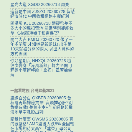
星光大道 XGDD 20260718 周賽
這就是中國 ZJSZG 20260728 智慧
經濟時代 中國收穫網路主權紅利
開講啦 KJL 20260718 跟硬幣差不
多大小的羈扣電池 關鍵時刻卻能救
命! 心臟起搏器中也需要它!
開門大吉 KMDJ 20260720 做了一
年多閨蜜 才知道是親姐妹! 出生第
10天就被分開的兩人 以出人意料的
方式團圓
你好星期六 NHXQL 20260725 檀
健次變身「港風新郎」舞力全開 丁
程鑫小魔術輕鬆「拿捏」章若楠金
靖
一起看電視 台灣綜藝2021
錢線百分百 QXBFB 20260805 台
積電再爆神秘買單! 賣飛捶心肝?別
急還有戲! 美禁中令+全光網路起飛
海地星空飆股出列!
關我什麼事 GWSMS 20260805 真
的很嚴格! AMD盤後大跌8% 全因輸
在市場期待太高? 「建榮」母公司