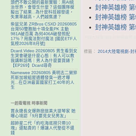
頭們不敢公開的最新實驗：用AI統
封神英雄榜 第54
治世界，會發生什麼？這個團隊模
擬出了結果...為什麼科技越發達，
封神英雄榜 第53
失業率越高，人們越焦慮？
柴鼠兄弟 ZRBros CSXD 20260805
封神英雄榜 第52
台灣50雙胞胎十項全能PK 主動
981A破百萬 為何406A破發照配
中國大陸電視劇 封神英雄榜 線上
17％？用魔法對付魔法 [國民ETF人
氣榜2026年8月號]
Dcard.Video 20260805 男生看到女
標籤：
2014大陸電視劇-
生哭會硬是什麼心態｜有人可以教
我講幹話嗎｜男人為什麼要買錶？
【EP269】Dcard尋奇
Namewee 20260805 黃明志二舅猝
死新加坡組屋遺體發臭一週才曝
光...在亞洲最富國家打工40年的人
生
一起看電視 時事新聞
賈永婕長女爆熱戀旅美大提琴家 她
曝心境認「9月要見女兒男友」
超帥星二代「約吃海底撈只帶10
塊」還點貴的！爆讓人代墊從不還
錢