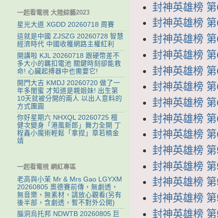
封神英雄榜 第68
一起看電視 大陸綜藝2023
封神英雄榜 第67
星光大道 XGDD 20260718 周賽
這就是中國 ZJSZG 20260728 智慧
封神英雄榜 第66
經濟時代 中國收穫網路主權紅利
封神英雄榜 第65
開講啦 KJL 20260718 跟硬幣差不
多大小的羈扣電池 關鍵時刻卻能救
封神英雄榜 第64
命! 心臟起搏器中也需要它!
開門大吉 KMDJ 20260720 做了一
封神英雄榜 第63
年多閨蜜 才知道是親姐妹! 出生第
10天就被分開的兩人 以出人意料的
封神英雄榜 第62
方式團圓
封神英雄榜 第61
你好星期六 NHXQL 20260725 檀
健次變身「港風新郎」舞力全開 丁
封神英雄榜 第60
程鑫小魔術輕鬆「拿捏」章若楠金
靖
封神英雄榜 第59
封神英雄榜 第58
一起看電視 網紅專區
老高與小茉 Mr & Mrs Gao LGYXM
封神英雄榜 第57
20260805 奧德賽前傳，無劇透，
無音樂，無素材，請放心觀看(另有
封神英雄榜 第56
後半部，含劇透，暫不對外公開)
封神英雄榜 第55
腦洞烏托邦 NDWTB 20260805 巨