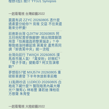
櫻野3加1 簡介 YY3J1 Synopsis
一起看電視 台灣綜藝2022
震震有詞 ZZYC 20260805 憑什麼
遺產要分給你?! 背叛 交惡 不往來還
敢來分杯羹!
前進新台灣 QJXTW 20260805 阿
北拄枴杖賣慘換腳鐐! 頻出現蹭鏡頭
用意「怕黃國昌把整黨端走」? 中
聯致癌油持續延燒 蔣萬安.盧秀燕同
調「卸責罵中央」統一流程
台灣向前行 TWXQX 20260805 撲
馬夜市展人氣! 「萬安粉」好眼紅?
「電子手環」變勳章? 柯文哲演哪
齣?
夢想街57號 MXJ57H 20260805 重
磅新車連發 下半年休旅新車前瞻
11點熱吵店 11DRCD 20260805 白
袍底下藏什麼?! 醫院暗黑內幕大曝
光!? 陳宥心 林裕豐 潘若迪 陳柏臣
方慈聲 朱育瑩
一起看電視 大陸綜藝2022