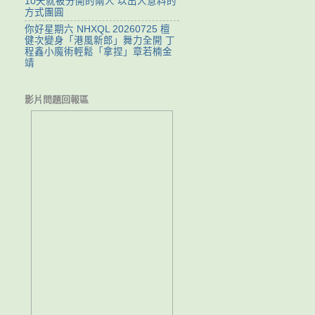
10天就被分開的兩人 以出人意料的
方式團圓
你好星期六 NHXQL 20260725 檀
健次變身「港風新郎」舞力全開 丁
程鑫小魔術輕鬆「拿捏」章若楠金
靖
影片問題回報區