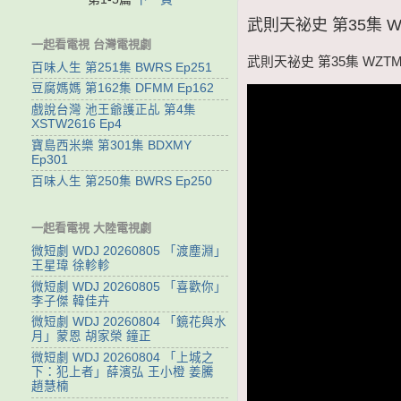
武則天祕史 第35集 WZ
一起看電視 台灣電視劇
武則天祕史 第35集 WZTMS
百味人生 第251集 BWRS Ep251
豆腐媽媽 第162集 DFMM Ep162
戲說台灣 池王爺護正乩 第4集
XSTW2616 Ep4
寶島西米樂 第301集 BDXMY
Ep301
百味人生 第250集 BWRS Ep250
一起看電視 大陸電視劇
微短劇 WDJ 20260805 「渡塵淵」
王星瑋 徐軫軫
微短劇 WDJ 20260805 「喜歡你」
李子傑 韓佳卉
微短劇 WDJ 20260804 「鏡花與水
月」蒙恩 胡家榮 鐘正
微短劇 WDJ 20260804 「上城之
下：犯上者」薛濱弘 王小橙 姜騰
趙慧楠