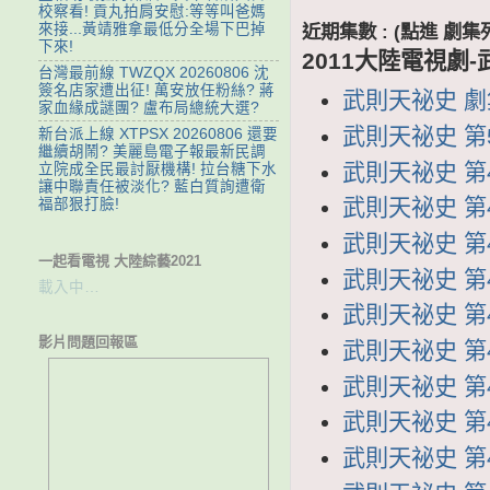
校察看! 貢丸拍肩安慰:等等叫爸媽
近期集數 : (點進 
來接...黃靖雅拿最低分全場下巴掉
下來!
2011大陸電視劇
台灣最前線 TWZQX 20260806 沈
簽名店家遭出征! 萬安放任粉絲? 蔣
武則天祕史 劇集
家血緣成謎團? 盧布局總統大選?
武則天祕史 第5
新台派上線 XTPSX 20260806 還要
繼續胡鬧? 美麗島電子報最新民調
武則天祕史 第4
立院成全民最討厭機構! 拉台糖下水
讓中聯責任被淡化? 藍白質詢遭衛
武則天祕史 第4
福部狠打臉!
武則天祕史 第4
一起看電視 大陸綜藝2021
武則天祕史 第4
載入中…
武則天祕史 第4
影片問題回報區
武則天祕史 第4
武則天祕史 第4
武則天祕史 第4
武則天祕史 第4