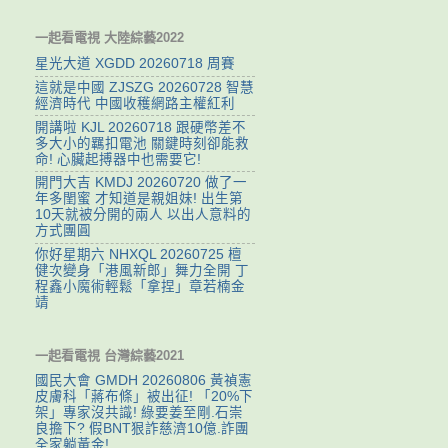
一起看電視 大陸綜藝2022
星光大道 XGDD 20260718 周賽
這就是中國 ZJSZG 20260728 智慧
經濟時代 中國收穫網路主權紅利
開講啦 KJL 20260718 跟硬幣差不
多大小的羈扣電池 關鍵時刻卻能救
命! 心臟起搏器中也需要它!
開門大吉 KMDJ 20260720 做了一
年多閨蜜 才知道是親姐妹! 出生第
10天就被分開的兩人 以出人意料的
方式團圓
你好星期六 NHXQL 20260725 檀
健次變身「港風新郎」舞力全開 丁
程鑫小魔術輕鬆「拿捏」章若楠金
靖
一起看電視 台灣綜藝2021
國民大會 GMDH 20260806 黃禎憲
皮膚科「蔣布條」被出征! 「20%下
架」專家沒共識! 綠要姜至剛.石崇
良擔下? 假BNT狠詐慈濟10億.詐團
全家躺黃金!