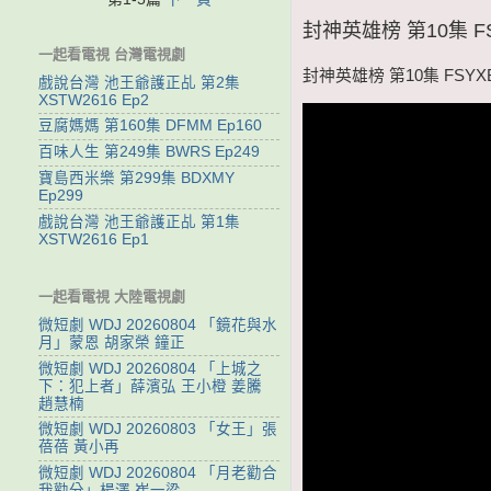
封神英雄榜 第10集 FS
一起看電視 台灣電視劇
封神英雄榜 第10集 FSYXB
戲說台灣 池王爺護正乩 第2集
XSTW2616 Ep2
豆腐媽媽 第160集 DFMM Ep160
百味人生 第249集 BWRS Ep249
寶島西米樂 第299集 BDXMY
Ep299
戲說台灣 池王爺護正乩 第1集
XSTW2616 Ep1
一起看電視 大陸電視劇
微短劇 WDJ 20260804 「鏡花與水
月」蒙恩 胡家榮 鐘正
微短劇 WDJ 20260804 「上城之
下：犯上者」薛濱弘 王小橙 姜騰
趙慧楠
微短劇 WDJ 20260803 「女王」張
蓓蓓 黃小再
微短劇 WDJ 20260804 「月老勸合
我勸分」楊澤 崔一梁