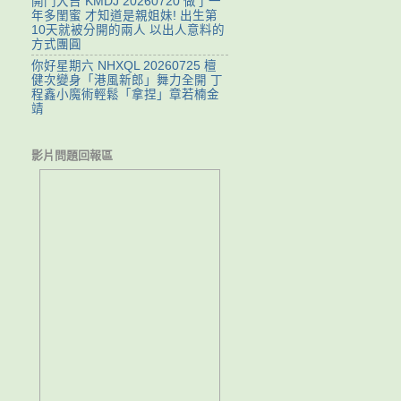
開門大吉 KMDJ 20260720 做了一
年多閨蜜 才知道是親姐妹! 出生第
10天就被分開的兩人 以出人意料的
方式團圓
你好星期六 NHXQL 20260725 檀
健次變身「港風新郎」舞力全開 丁
程鑫小魔術輕鬆「拿捏」章若楠金
靖
影片問題回報區