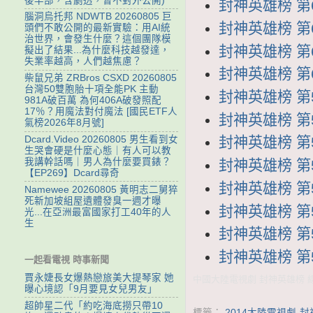
後半部，含劇透，暫不對外公開)
封神英雄榜 第63
腦洞烏托邦 NDWTB 20260805 巨
封神英雄榜 第62
頭們不敢公開的最新實驗：用AI統
治世界，會發生什麼？這個團隊模
封神英雄榜 第61
擬出了結果...為什麼科技越發達，
失業率越高，人們越焦慮？
封神英雄榜 第60
柴鼠兄弟 ZRBros CSXD 20260805
台灣50雙胞胎十項全能PK 主動
封神英雄榜 第59
981A破百萬 為何406A破發照配
17％？用魔法對付魔法 [國民ETF人
封神英雄榜 第58
氣榜2026年8月號]
Dcard.Video 20260805 男生看到女
封神英雄榜 第57
生哭會硬是什麼心態｜有人可以教
我講幹話嗎｜男人為什麼要買錶？
封神英雄榜 第56
【EP269】Dcard尋奇
封神英雄榜 第55
Namewee 20260805 黃明志二舅猝
死新加坡組屋遺體發臭一週才曝
封神英雄榜 第54
光...在亞洲最富國家打工40年的人
生
封神英雄榜 第53
封神英雄榜 第52
一起看電視 時事新聞
賈永婕長女爆熱戀旅美大提琴家 她
中國大陸電視劇 封神英雄榜 線上
曝心境認「9月要見女兒男友」
超帥星二代「約吃海底撈只帶10
標籤：
2014大陸電視劇-