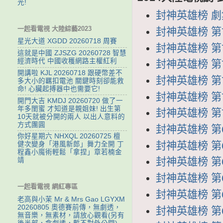
光!
封神英雄榜 劇集列
一起看電視 大陸綜藝2023
封神英雄榜 第7
星光大道 XGDD 20260718 周賽
封神英雄榜 第74
這就是中國 ZJSZG 20260728 智慧
經濟時代 中國收穫網路主權紅利
封神英雄榜 第73
開講啦 KJL 20260718 跟硬幣差不
封神英雄榜 第72
多大小的羈扣電池 關鍵時刻卻能救
命! 心臟起搏器中也需要它!
封神英雄榜 第71
開門大吉 KMDJ 20260720 做了一
年多閨蜜 才知道是親姐妹! 出生第
封神英雄榜 第70
10天就被分開的兩人 以出人意料的
方式團圓
封神英雄榜 第69
你好星期六 NHXQL 20260725 檀
封神英雄榜 第68
健次變身「港風新郎」舞力全開 丁
程鑫小魔術輕鬆「拿捏」章若楠金
封神英雄榜 第67
靖
封神英雄榜 第66
一起看電視 網紅專區
封神英雄榜 第65
老高與小茉 Mr & Mrs Gao LGYXM
20260805 奧德賽前傳，無劇透，
封神英雄榜 第64
無音樂，無素材，請放心觀看(另有