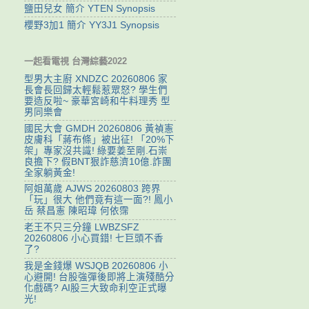
鹽田兒女 簡介 YTEN Synopsis
櫻野3加1 簡介 YY3J1 Synopsis
一起看電視 台灣綜藝2022
型男大主廚 XNDZC 20260806 家
長會長回歸太輕鬆惹眾怒? 學生們
要造反啦~ 豪華宮崎和牛料理秀 型
男同樂會
國民大會 GMDH 20260806 黃禎憲
皮膚科「蔣布條」被出征! 「20%下
架」專家沒共識! 綠要姜至剛.石崇
良擔下? 假BNT狠詐慈濟10億.詐團
全家躺黃金!
阿姐萬歲 AJWS 20260803 跨界
「玩」很大 他們竟有這一面?! 鳳小
岳 蔡昌憲 陳昭瑋 何依霈
老王不只三分鐘 LWBZSFZ
20260806 小心買錯! 七巨頭不香
了?
我是金錢爆 WSJQB 20260806 小
心避開! 台股強彈後即將上演殘酷分
化戲碼? AI股三大致命利空正式曝
光!