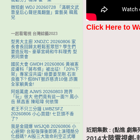
微短劇 WDJ 20260728 「滿朝文武
靠皇后心聲逆風翻盤」雷藝昊 韓鳳
兒
Click Here to W
一起看電視 台灣綜藝2023
型男大主廚 XNDZC 20260806 家
長會長回歸太輕鬆惹眾怒? 學生們
要造反啦~ 豪華宮崎和牛料理秀 型
男同樂會
國民大會 GMDH 20260806 黃禎憲
皮膚科「蔣布條」被出征! 「20%下
架」專家沒共識! 綠要姜至剛.石崇
良擔下? 假BNT狠詐慈濟10億.詐團
全家躺黃金!
阿姐萬歲 AJWS 20260803 跨界
「玩」很大 他們竟有這一面?! 鳳小
岳 蔡昌憲 陳昭瑋 何依霈
老王不只三分鐘 LWBZSFZ
20260806 小心買錯! 七巨頭不香
了?
我是金錢爆 WSJQB 20260806 小
近期集數 : (點進 
心避開! 台股強彈後即將上演殘酷分
化戲碼? AI股三大致命利空正式曝
2014大陸電視劇