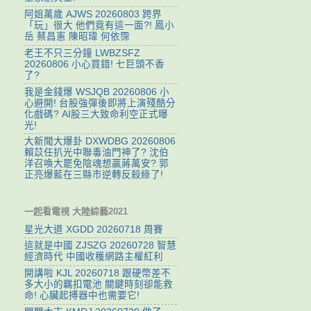
阿姐萬歲 AJWS 20260803 跨界
「玩」很大 他們竟有這一面?! 鳳小
岳 蔡昌憲 陳昭瑋 何依霈
老王不只三分鐘 LWBZSFZ
20260806 小心買錯! 七巨頭不香
了?
我是金錢爆 WSJQB 20260806 小
心避開! 台股強彈後即將上演殘酷分
化戲碼? AI股三大致命利空正式曝
光!
大新聞大爆卦 DXWDBG 20260806
賴苡任扒光中聯毒油門神了? 沈伯
洋召喚大罷免陰魂想贏蔣萬安? 郭
正亮爆藍在三縣市逆轉反殺綠了!
一起看電視 大陸綜藝2021
星光大道 XGDD 20260718 周賽
這就是中國 ZJSZG 20260728 智慧
經濟時代 中國收穫網路主權紅利
開講啦 KJL 20260718 跟硬幣差不
多大小的羈扣電池 關鍵時刻卻能救
命! 心臟起搏器中也需要它!