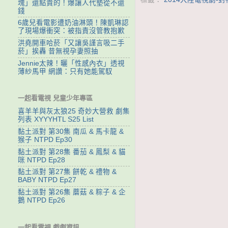
塊」還點貴的！爆讓人代墊從不還
錢
6歲兒看電影遭奶油淋頭！陳凱琳認
了現場爆衝突：被指責沒管教抱歉
洪堯開車哈菸「又讓吳謹言吸二手
菸」挨轟 昔無視孕妻照抽
Jennie太辣！曬「性感內衣」透視
薄紗馬甲 網讚：只有她能駕馭
一起看電視 兒童少年專區
喜羊羊與灰太狼25 奇妙大營救 劇集
列表 XYYYHTL S25 List
黏土派對 第30集 南瓜 & 馬卡龍 &
猴子 NTPD Ep30
黏土派對 第28集 番茄 & 鳳梨 & 貓
咪 NTPD Ep28
黏土派對 第27集 餅乾 & 禮物 &
BABY NTPD Ep27
黏土派對 第26集 蘑菇 & 粽子 & 企
鵝 NTPD Ep26
一起看電視 戲劇資訊