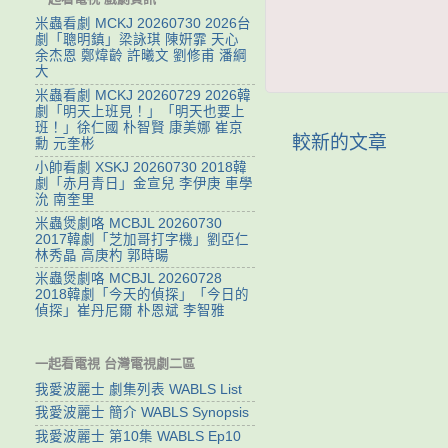
米蟲看劇 MCKJ 20260730 2026台
劇「聰明鎮」梁詠琪 陳姸霏 天心
余杰恩 鄭煒齡 許曦文 劉修甫 潘綱
大
米蟲看劇 MCKJ 20260729 2026韓
劇「明天上班見！」「明天也要上
班！」徐仁國 朴智賢 康美娜 崔京
較新的文章
勳 元奎彬
小帥看劇 XSKJ 20260730 2018韓
劇「赤月青日」金宣兒 李伊庚 車學
沇 南奎里
米蟲煲劇咯 MCBJL 20260730
2017韓劇「芝加哥打字機」劉亞仁
林秀晶 高庚杓 郭時暘
米蟲煲劇咯 MCBJL 20260728
2018韓劇「今天的偵探」「今日的
偵探」崔丹尼爾 朴恩斌 李智雅
一起看電視 台灣電視劇二區
我愛波麗士 劇集列表 WABLS List
我愛波麗士 簡介 WABLS Synopsis
我愛波麗士 第10集 WABLS Ep10