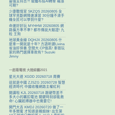
最強支持古?! 玻纖布搭AI轉骨 補漲
可期?
少康戰情室 SKZQS 20260805 全
球罕見斷網降速演習 30分鐘不滑手
機全民可以學到什麼?
命運好好玩 MYHHW 20260805 網
路偏方準不準? 都市傳說大驗證! 九
粒 王狗
地球黃金線 DQHJX 20260805 什
麼車一開就是十年? 方語昕讃Livina
省油好保養.空間大.CP值高! 車宿玩
家的熱門選擇車款有? Suzuki
Jimny
一起看電視 大陸綜藝2021
星光大道 XGDD 20260718 周賽
這就是中國 ZJSZG 20260728 智慧
經濟時代 中國收穫網路主權紅利
開講啦 KJL 20260718 跟硬幣差不
多大小的羈扣電池 關鍵時刻卻能救
命! 心臟起搏器中也需要它!
開門大吉 KMDJ 20260720 做了一
年多閨蜜 才知道是親姐妹! 出生第