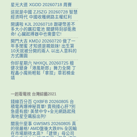
星光大道 XGDD 20260718 周賽
這就是中國 ZJSZG 20260728 智慧
經濟時代 中國收穫網路主權紅利
開講啦 KJL 20260718 跟硬幣差不
多大小的羈扣電池 關鍵時刻卻能救
命! 心臟起搏器中也需要它!
開門大吉 KMDJ 20260720 做了一
年多閨蜜 才知道是親姐妹! 出生第
10天就被分開的兩人 以出人意料的
方式團圓
你好星期六 NHXQL 20260725 檀
健次變身「港風新郎」舞力全開 丁
程鑫小魔術輕鬆「拿捏」章若楠金
靖
一起看電視 台灣綜藝2021
錢線百分百 QXBFB 20260805 台
積電再爆神秘買單! 賣飛捶心肝?別
急還有戲! 美禁中令+全光網路起飛
海地星空飆股出列!
關我什麼事 GWSMS 20260805 真
的很嚴格! AMD盤後大跌8% 全因輸
在市場期待太高? 「建榮」母公司