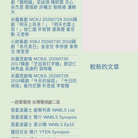
劇「聰明鎮」梁詠琪 陳姸霏 天心
余杰恩 鄭煒齡 許曦文 劉修甫 潘綱
大
米蟲看劇 MCKJ 20260729 2026韓
劇「明天上班見！」「明天也要上
班！」徐仁國 朴智賢 康美娜 崔京
勳 元奎彬
小帥看劇 XSKJ 20260730 2018韓
劇「赤月青日」金宣兒 李伊庚 車學
沇 南奎里
米蟲煲劇咯 MCBJL 20260730
2017韓劇「芝加哥打字機」劉亞仁
較新的文章
林秀晶 高庚杓 郭時暘
米蟲煲劇咯 MCBJL 20260728
2018韓劇「今天的偵探」「今日的
偵探」崔丹尼爾 朴恩斌 李智雅
一起看電視 台灣電視劇二區
我愛波麗士 劇集列表 WABLS List
我愛波麗士 簡介 WABLS Synopsis
我愛波麗士 第10集 WABLS Ep10
鹽田兒女 簡介 YTEN Synopsis