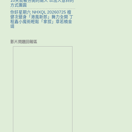
10天就被分開的兩人 以出人意料的
方式團圓
你好星期六 NHXQL 20260725 檀
健次變身「港風新郎」舞力全開 丁
程鑫小魔術輕鬆「拿捏」章若楠金
靖
影片問題回報區