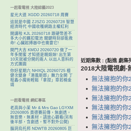
一起看電視 大陸綜藝2023
星光大道 XGDD 20260718 周賽
這就是中國 ZJSZG 20260728 智慧
經濟時代 中國收穫網路主權紅利
開講啦 KJL 20260718 跟硬幣差不
多大小的羈扣電池 關鍵時刻卻能救
命! 心臟起搏器中也需要它!
開門大吉 KMDJ 20260720 做了一
年多閨蜜 才知道是親姐妹! 出生第
10天就被分開的兩人 以出人意料的
近期集數 : (點進 
方式團圓
2018大陸電視劇
你好星期六 NHXQL 20260725 檀
健次變身「港風新郎」舞力全開 丁
無法擁抱的你2 劇
程鑫小魔術輕鬆「拿捏」章若楠金
靖
無法擁抱的你2 第
無法擁抱的你2 第
一起看電視 網紅專區
無法擁抱的你2 第
老高與小茉 Mr & Mrs Gao LGYXM
20260805 奧德賽前傳，無劇透，
無法擁抱的你2 第
無音樂，無素材，請放心觀看(另有
後半部，含劇透，暫不對外公開)
無法擁抱的你2 第
腦洞烏托邦 NDWTB 20260805 巨