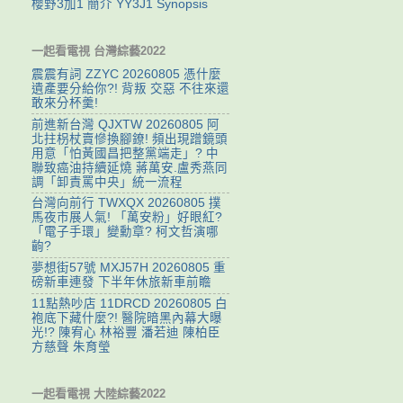
櫻野3加1 簡介 YY3J1 Synopsis
一起看電視 台灣綜藝2022
震震有詞 ZZYC 20260805 憑什麼
遺產要分給你?! 背叛 交惡 不往來還
敢來分杯羹!
前進新台灣 QJXTW 20260805 阿
北拄枴杖賣慘換腳鐐! 頻出現蹭鏡頭
用意「怕黃國昌把整黨端走」? 中
聯致癌油持續延燒 蔣萬安.盧秀燕同
調「卸責罵中央」統一流程
台灣向前行 TWXQX 20260805 撲
馬夜市展人氣! 「萬安粉」好眼紅?
「電子手環」變勳章? 柯文哲演哪
齣?
夢想街57號 MXJ57H 20260805 重
磅新車連發 下半年休旅新車前瞻
11點熱吵店 11DRCD 20260805 白
袍底下藏什麼?! 醫院暗黑內幕大曝
光!? 陳宥心 林裕豐 潘若迪 陳柏臣
方慈聲 朱育瑩
一起看電視 大陸綜藝2022