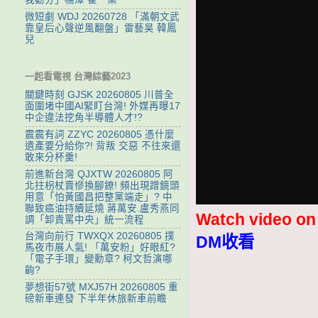
微短劇 WDJ 20260728 「滿朝文武
靠皇后心聲逆風翻盤」雷藝昊 韓鳳
兒
一起看電視 台灣綜藝2023
關鍵時刻 GJSK 20260805 川普全
面圍堵中國AI緊盯台灣! 外媒再曝17
中企違法挖角半導體人才!?
震震有詞 ZZYC 20260805 憑什麼
遺產要分給你?! 背叛 交惡 不往來還
敢來分杯羹!
前進新台灣 QJXTW 20260805 阿
北拄枴杖賣慘換腳鐐! 頻出現蹭鏡頭
用意「怕黃國昌把整黨端走」? 中
聯致癌油持續延燒 蔣萬安.盧秀燕同
Watch video o
調「卸責罵中央」統一流程
台灣向前行 TWXQX 20260805 撲
DM收看
馬夜市展人氣! 「萬安粉」好眼紅?
「電子手環」變勳章? 柯文哲演哪
齣?
夢想街57號 MXJ57H 20260805 重
磅新車連發 下半年休旅新車前瞻