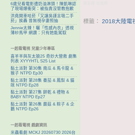
戴景耀 徐開騁
6歲兒看電影遭奶油淋頭！陳凱琳認
了現場爆衝突：被指責沒管教抱歉
洪堯開車哈菸「又讓吳謹言吸二手
標籤：
2018大陸
菸」挨轟 昔無視孕妻照抽
Jennie太辣！曬「性感內衣」透視
薄紗馬甲 網讚：只有她能駕馭
一起看電視 兒童少年專區
喜羊羊與灰太狼25 奇妙大營救 劇集
列表 XYYYHTL S25 List
黏土派對 第30集 南瓜 & 馬卡龍 &
猴子 NTPD Ep30
黏土派對 第28集 番茄 & 鳳梨 & 貓
咪 NTPD Ep28
黏土派對 第27集 餅乾 & 禮物 &
BABY NTPD Ep27
黏土派對 第26集 蘑菇 & 粽子 & 企
鵝 NTPD Ep26
一起看電視 戲劇資訊
米蟲看劇 MCKJ 20260730 2026台