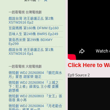
一起看電視 台灣電視劇
戲說台灣 池王爺護正乩 第2集
XSTW2616 Ep2
豆腐媽媽 第160集 DFMM Ep160
百味人生 第249集 BWRS Ep249
寶島西米樂 第299集 BDXMY
Ep299
戲說台灣 池王爺護正乩 第1集
XSTW2616 Ep1
Click Here to W
一起看電視 大陸電視劇
微短劇 WDJ 20260804 「鏡花與水
Ep9 Source 2
月」蒙恩 胡家榮 鐘正
微短劇 WDJ 20260804 「上城之
下：犯上者」薛濱弘 王小橙 姜騰
趙慧楠
微短劇 WDJ 20260803 「女王」張
蓓蓓 黃小再
微短劇 WDJ 20260804 「月老勸合
我勸分」楊澤 崔一梁