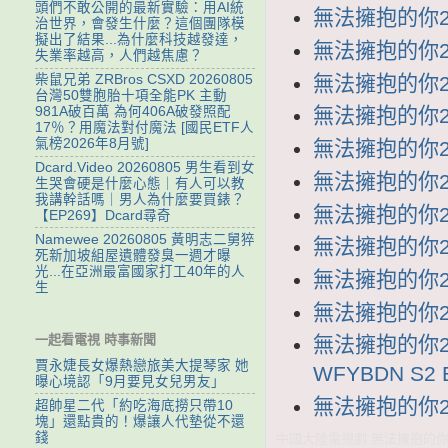
頭們不敢公開的最新實驗：用AI統
無法擁抱的你2 第
治世界，會發生什麼？這個團隊模
擬出了結果...為什麼科技越發達，
無法擁抱的你2 第
失業率越高，人們越焦慮？
無法擁抱的你2 第
柴鼠兄弟 ZRBros CSXD 20260805
台灣50雙胞胎十項全能PK 主動
981A破百萬 為何406A破發照配
無法擁抱的你2 第
17％？用魔法對付魔法 [國民ETF人
氣榜2026年8月號]
無法擁抱的你2 第
Dcard.Video 20260805 男生看到女
無法擁抱的你2 第
生哭會硬是什麼心態｜有人可以教
我講幹話嗎｜男人為什麼要買錶？
無法擁抱的你2 第
【EP269】Dcard尋奇
Namewee 20260805 黃明志二舅猝
無法擁抱的你2 第
死新加坡組屋遺體發臭一週才曝
光...在亞洲最富國家打工40年的人
無法擁抱的你2 第
生
無法擁抱的你2 第
一起看電視 時事新聞
無法擁抱的你2
賈永婕長女爆熱戀旅美大提琴家 她
WFYBDN S2 
曝心境認「9月要見女兒男友」
無法擁抱的你2 簡
超帥星二代「約吃海底撈只帶10
塊」還點貴的！爆讓人代墊從不還
錢
中國大陸電視劇 無法擁抱的你2