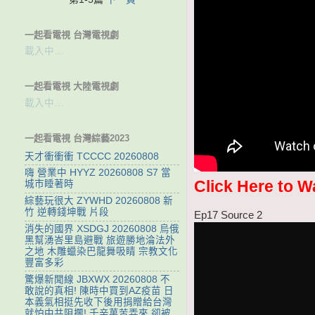
一起看電視 台灣電視劇
載入中…
一起看電視 大陸電視劇
載入中…
一起看電視 台灣綜藝2023
天才衝衝衝 TCCCC 20260808
嗨 營業中 HYYZ 20260808 S7 當
Click Here to W
城市睡著時
綜藝玩很大 ZYWHD 20260808 新
竹 逆轉錢坤戰 片段
Ep17 Source 2
消失的國界 XSDGJ 20260808 烏俄
黑幫湧峇里島避戰 旅遊勝地淪法外
之地 木雕蠟染巴龍舞吸睛 宗教文化
豐富多彩
驚爆新聞線 JBXWX 20260808 不
敢說的真相! 陳時中買到AZ疫苗 日
本義氣相挺先收下後用捐贈給台灣
就怕中共阻攔! 千辛萬苦弄來 卻被