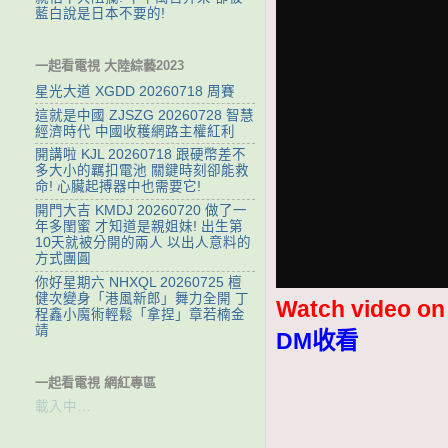
藍白說是日本不要的!
一起看電視 大陸綜藝2023
星光大道 XGDD 20260718 周賽
這就是中國 ZJSZG 20260728 智慧
經濟時代 中國收穫網路主權紅利
開講啦 KJL 20260718 跟硬幣差不
多大小的羈扣電池 關鍵時刻卻能救
命! 心臟起搏器中也需要它!
開門大吉 KMDJ 20260720 做了一
年多閨蜜 才知道是親姐妹! 出生第
10天就被分開的兩人 以出人意料的
方式團圓
你好星期六 NHXQL 20260725 檀
健次變身「港風新郎」舞力全開 丁
Watch video o
程鑫小魔術輕鬆「拿捏」章若楠金
靖
DM收看
一起看電視 網紅專區
載入中…