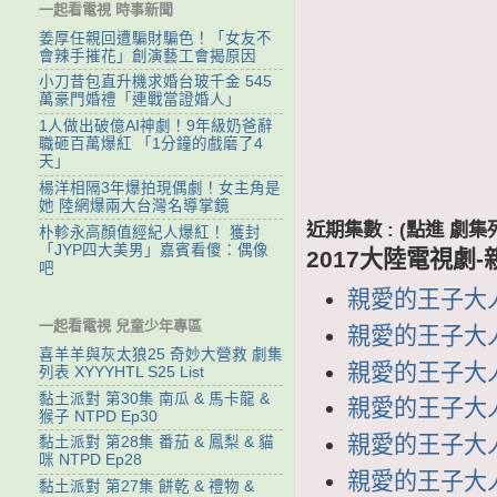
一起看電視 時事新聞
姜厚任親回遭騙財騙色！「女友不
會辣手摧花」創演藝工會揭原因
小刀昔包直升機求婚台玻千金 545
萬豪門婚禮「連戰當證婚人」
1人做出破億AI神劇！9年級奶爸辭
職砸百萬爆紅 「1分鐘的戲磨了4
天」
楊洋相隔3年爆拍現偶劇！女主角是
她 陸網爆兩大台灣名導掌鏡
近期集數 : (點進 
朴軫永高顏值經紀人爆紅！ 獲封
「JYP四大美男」嘉賓看傻：偶像
2017大陸電視劇
吧
親愛的王子大人 
一起看電視 兒童少年專區
親愛的王子大人 
喜羊羊與灰太狼25 奇妙大營救 劇集
親愛的王子大人 
列表 XYYYHTL S25 List
黏土派對 第30集 南瓜 & 馬卡龍 &
親愛的王子大人 
猴子 NTPD Ep30
親愛的王子大人 
黏土派對 第28集 番茄 & 鳳梨 & 貓
咪 NTPD Ep28
親愛的王子大人 
黏土派對 第27集 餅乾 & 禮物 &