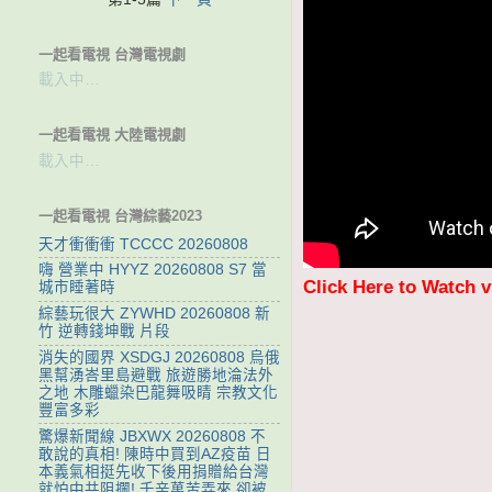
一起看電視 台灣電視劇
載入中…
一起看電視 大陸電視劇
載入中…
一起看電視 台灣綜藝2023
天才衝衝衝 TCCCC 20260808
嗨 營業中 HYYZ 20260808 S7 當
Click Here to Watch 
城市睡著時
綜藝玩很大 ZYWHD 20260808 新
竹 逆轉錢坤戰 片段
消失的國界 XSDGJ 20260808 烏俄
黑幫湧峇里島避戰 旅遊勝地淪法外
之地 木雕蠟染巴龍舞吸睛 宗教文化
豐富多彩
驚爆新聞線 JBXWX 20260808 不
敢說的真相! 陳時中買到AZ疫苗 日
本義氣相挺先收下後用捐贈給台灣
就怕中共阻攔! 千辛萬苦弄來 卻被