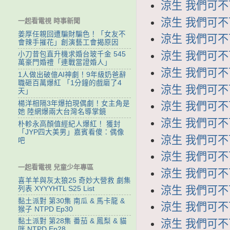
涼生 我們可不可
涼生 我們可不可
一起看電視 時事新聞
姜厚任親回遭騙財騙色！「女友不
涼生 我們可不可
會辣手摧花」創演藝工會揭原因
涼生 我們可不可
小刀昔包直升機求婚台玻千金 545
萬豪門婚禮「連戰當證婚人」
涼生 我們可不可
1人做出破億AI神劇！9年級奶爸辭
職砸百萬爆紅 「1分鐘的戲磨了4
涼生 我們可不可
天」
楊洋相隔3年爆拍現偶劇！女主角是
涼生 我們可不可
她 陸網爆兩大台灣名導掌鏡
涼生 我們可不可
朴軫永高顏值經紀人爆紅！ 獲封
「JYP四大美男」嘉賓看傻：偶像
涼生 我們可不可
吧
涼生 我們可不可
一起看電視 兒童少年專區
涼生 我們可不可
喜羊羊與灰太狼25 奇妙大營救 劇集
涼生 我們可不可
列表 XYYYHTL S25 List
黏土派對 第30集 南瓜 & 馬卡龍 &
涼生 我們可不可
猴子 NTPD Ep30
黏土派對 第28集 番茄 & 鳳梨 & 貓
涼生 我們可不可
咪 NTPD Ep28