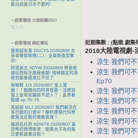
藍白說是日本不要的!
一起看電視 大陸綜藝2023
載入中…
近期集數 : (點進 
一起看電視 網紅專區
2018大陸電視劇
蛋哥超有事 DGCYS 20260808 女
巫尋聲探險隊(二)｜全員新造型集
涼生 我們可不可
合!
阿滴英文 ADYW 20260808 帶爸爸
涼生 我們可不可
遠征西班牙跟蘇格蘭! 情緒穩定的滴
爸到最後還是扛不住了
Ep70
啾啾鞋 JJX 20260807 皇上駕
涼生 我們可不可
崩！！甄嬛扶四阿哥登基，沒想到
當上皇帝就翻臉不認人？｜直男看
涼生 我們可不可
甄嬛 ep.75~76
馬臉姐 MLJ 20260807 我們都活在
涼生 我們可不可
多巴胺的幻覺中？解析連現代科學
都無法反駁的佛教真理！
涼生 我們可不可
腦洞烏托邦 NDWTB 20260807 最
恐怖的微博賬號：貌美女子為何每
涼生 我們可不可
日更新詭異自拍？