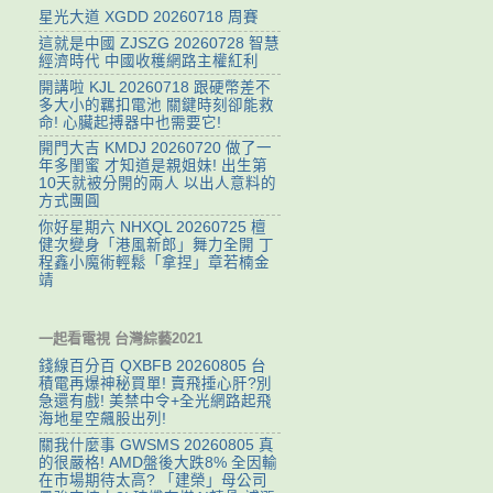
星光大道 XGDD 20260718 周賽
這就是中國 ZJSZG 20260728 智慧
經濟時代 中國收穫網路主權紅利
開講啦 KJL 20260718 跟硬幣差不
多大小的羈扣電池 關鍵時刻卻能救
命! 心臟起搏器中也需要它!
開門大吉 KMDJ 20260720 做了一
年多閨蜜 才知道是親姐妹! 出生第
10天就被分開的兩人 以出人意料的
方式團圓
你好星期六 NHXQL 20260725 檀
健次變身「港風新郎」舞力全開 丁
程鑫小魔術輕鬆「拿捏」章若楠金
靖
一起看電視 台灣綜藝2021
錢線百分百 QXBFB 20260805 台
積電再爆神秘買單! 賣飛捶心肝?別
急還有戲! 美禁中令+全光網路起飛
海地星空飆股出列!
關我什麼事 GWSMS 20260805 真
的很嚴格! AMD盤後大跌8% 全因輸
在市場期待太高? 「建榮」母公司