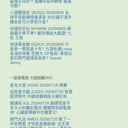
最強支持古?! 玻纖布搭AI轉骨 補漲
可期?
少康戰情室 SKZQS 20260805 全
球罕見斷網降速演習 30分鐘不滑手
機全民可以學到什麼?
命運好好玩 MYHHW 20260805 網
路偏方準不準? 都市傳說大驗證! 九
粒 王狗
地球黃金線 DQHJX 20260805 什
麼車一開就是十年? 方語昕讃Livina
省油好保養.空間大.CP值高! 車宿玩
家的熱門選擇車款有? Suzuki
Jimny
一起看電視 大陸綜藝2021
星光大道 XGDD 20260718 周賽
這就是中國 ZJSZG 20260728 智慧
經濟時代 中國收穫網路主權紅利
開講啦 KJL 20260718 跟硬幣差不
多大小的羈扣電池 關鍵時刻卻能救
命! 心臟起搏器中也需要它!
開門大吉 KMDJ 20260720 做了一
年多閨蜜 才知道是親姐妹! 出生第