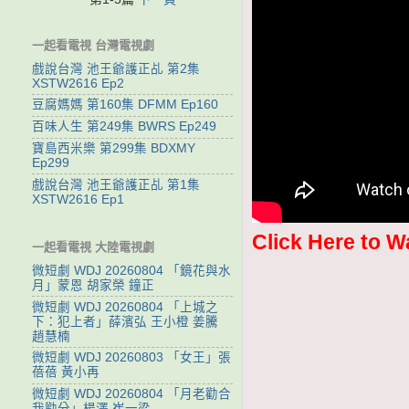
一起看電視 台灣電視劇
戲說台灣 池王爺護正乩 第2集
XSTW2616 Ep2
豆腐媽媽 第160集 DFMM Ep160
百味人生 第249集 BWRS Ep249
寶島西米樂 第299集 BDXMY
Ep299
戲說台灣 池王爺護正乩 第1集
XSTW2616 Ep1
Click Here to W
一起看電視 大陸電視劇
微短劇 WDJ 20260804 「鏡花與水
月」蒙恩 胡家榮 鐘正
微短劇 WDJ 20260804 「上城之
下：犯上者」薛濱弘 王小橙 姜騰
趙慧楠
微短劇 WDJ 20260803 「女王」張
蓓蓓 黃小再
微短劇 WDJ 20260804 「月老勸合
我勸分」楊澤 崔一梁