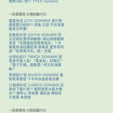
櫻野3加1 簡介 YY3J1 Synopsis
一起看電視 台灣綜藝2022
震震有詞 ZZYC 20260805 憑什麼
遺產要分給你?! 背叛 交惡 不往來還
敢來分杯羹!
前進新台灣 QJXTW 20260805 阿
北拄枴杖賣慘換腳鐐! 頻出現蹭鏡頭
用意「怕黃國昌把整黨端走」? 中
聯致癌油持續延燒 蔣萬安.盧秀燕同
調「卸責罵中央」統一流程
台灣向前行 TWXQX 20260805 撲
馬夜市展人氣! 「萬安粉」好眼紅?
「電子手環」變勳章? 柯文哲演哪
齣?
夢想街57號 MXJ57H 20260805 重
磅新車連發 下半年休旅新車前瞻
11點熱吵店 11DRCD 20260805 白
袍底下藏什麼?! 醫院暗黑內幕大曝
光!? 陳宥心 林裕豐 潘若迪 陳柏臣
方慈聲 朱育瑩
一起看電視 大陸綜藝2022