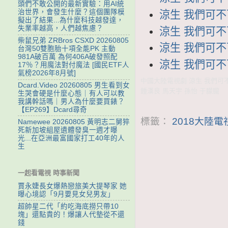
頭們不敢公開的最新實驗：用AI統
治世界，會發生什麼？這個團隊模
涼生 我們可不可
擬出了結果...為什麼科技越發達，
失業率越高，人們越焦慮？
涼生 我們可不可
柴鼠兄弟 ZRBros CSXD 20260805
涼生 我們可不可
台灣50雙胞胎十項全能PK 主動
981A破百萬 為何406A破發照配
涼生 我們可不可
17％？用魔法對付魔法 [國民ETF人
氣榜2026年8月號]
中國大陸電視劇 涼生 我們可不
Dcard.Video 20260805 男生看到女
鍾漢良 馬天宇 孫怡 于朦朧
生哭會硬是什麼心態｜有人可以教
我講幹話嗎｜男人為什麼要買錶？
【EP269】Dcard尋奇
標籤：
2018大陸
Namewee 20260805 黃明志二舅猝
死新加坡組屋遺體發臭一週才曝
光...在亞洲最富國家打工40年的人
生
一起看電視 時事新聞
賈永婕長女爆熱戀旅美大提琴家 她
曝心境認「9月要見女兒男友」
超帥星二代「約吃海底撈只帶10
塊」還點貴的！爆讓人代墊從不還
錢