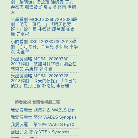
劇「聰明鎮」梁詠琪 陳姸霏 天心
余杰恩 鄭煒齡 許曦文 劉修甫 潘綱
大
米蟲看劇 MCKJ 20260729 2026韓
劇「明天上班見！」「明天也要上
班！」徐仁國 朴智賢 康美娜 崔京
勳 元奎彬
小帥看劇 XSKJ 20260730 2018韓
劇「赤月青日」金宣兒 李伊庚 車學
沇 南奎里
米蟲煲劇咯 MCBJL 20260730
2017韓劇「芝加哥打字機」劉亞仁
林秀晶 高庚杓 郭時暘
米蟲煲劇咯 MCBJL 20260728
2018韓劇「今天的偵探」「今日的
偵探」崔丹尼爾 朴恩斌 李智雅
一起看電視 台灣電視劇二區
我愛波麗士 劇集列表 WABLS List
我愛波麗士 簡介 WABLS Synopsis
我愛波麗士 第10集 WABLS Ep10
鹽田兒女 簡介 YTEN Synopsis