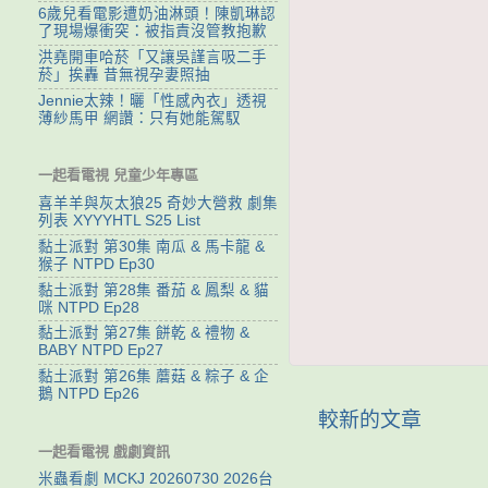
6歲兒看電影遭奶油淋頭！陳凱琳認
了現場爆衝突：被指責沒管教抱歉
洪堯開車哈菸「又讓吳謹言吸二手
菸」挨轟 昔無視孕妻照抽
Jennie太辣！曬「性感內衣」透視
薄紗馬甲 網讚：只有她能駕馭
一起看電視 兒童少年專區
喜羊羊與灰太狼25 奇妙大營救 劇集
列表 XYYYHTL S25 List
黏土派對 第30集 南瓜 & 馬卡龍 &
猴子 NTPD Ep30
黏土派對 第28集 番茄 & 鳳梨 & 貓
咪 NTPD Ep28
黏土派對 第27集 餅乾 & 禮物 &
BABY NTPD Ep27
黏土派對 第26集 蘑菇 & 粽子 & 企
鵝 NTPD Ep26
較新的文章
一起看電視 戲劇資訊
米蟲看劇 MCKJ 20260730 2026台