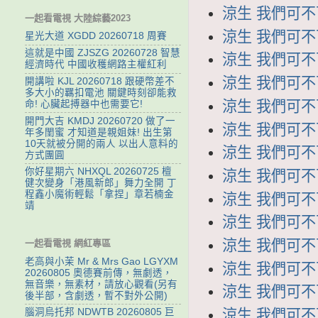
涼生 我們可不可
一起看電視 大陸綜藝2023
涼生 我們可不可
星光大道 XGDD 20260718 周賽
這就是中國 ZJSZG 20260728 智慧
涼生 我們可不可
經濟時代 中國收穫網路主權紅利
涼生 我們可不可
開講啦 KJL 20260718 跟硬幣差不
多大小的羈扣電池 關鍵時刻卻能救
涼生 我們可不可
命! 心臟起搏器中也需要它!
開門大吉 KMDJ 20260720 做了一
涼生 我們可不可
年多閨蜜 才知道是親姐妹! 出生第
10天就被分開的兩人 以出人意料的
涼生 我們可不可
方式團圓
你好星期六 NHXQL 20260725 檀
涼生 我們可不可
健次變身「港風新郎」舞力全開 丁
程鑫小魔術輕鬆「拿捏」章若楠金
涼生 我們可不可
靖
涼生 我們可不可
涼生 我們可不可
一起看電視 網紅專區
老高與小茉 Mr & Mrs Gao LGYXM
涼生 我們可不可
20260805 奧德賽前傳，無劇透，
無音樂，無素材，請放心觀看(另有
涼生 我們可不可
後半部，含劇透，暫不對外公開)
涼生 我們可不可
腦洞烏托邦 NDWTB 20260805 巨