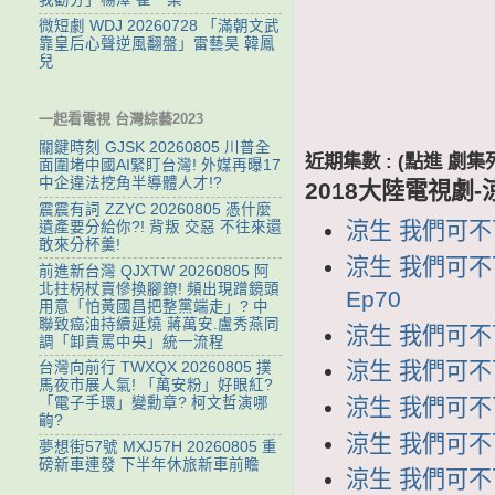
微短劇 WDJ 20260728 「滿朝文武
靠皇后心聲逆風翻盤」雷藝昊 韓鳳
兒
一起看電視 台灣綜藝2023
關鍵時刻 GJSK 20260805 川普全
近期集數 : (點進 
面圍堵中國AI緊盯台灣! 外媒再曝17
中企違法挖角半導體人才!?
2018大陸電視劇
震震有詞 ZZYC 20260805 憑什麼
涼生 我們可不可
遺產要分給你?! 背叛 交惡 不往來還
敢來分杯羹!
涼生 我們可不可
前進新台灣 QJXTW 20260805 阿
北拄枴杖賣慘換腳鐐! 頻出現蹭鏡頭
Ep70
用意「怕黃國昌把整黨端走」? 中
聯致癌油持續延燒 蔣萬安.盧秀燕同
涼生 我們可不可
調「卸責罵中央」統一流程
涼生 我們可不可
台灣向前行 TWXQX 20260805 撲
馬夜市展人氣! 「萬安粉」好眼紅?
涼生 我們可不可
「電子手環」變勳章? 柯文哲演哪
齣?
涼生 我們可不可
夢想街57號 MXJ57H 20260805 重
磅新車連發 下半年休旅新車前瞻
涼生 我們可不可