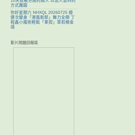
10天就被分開的兩人 以出人意料的
方式團圓
你好星期六 NHXQL 20260725 檀
健次變身「港風新郎」舞力全開 丁
程鑫小魔術輕鬆「拿捏」章若楠金
靖
影片問題回報區