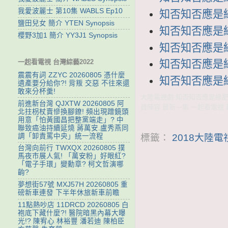
我愛波麗士 第10集 WABLS Ep10
知否知否應是綠肥
鹽田兒女 簡介 YTEN Synopsis
知否知否應是綠肥
櫻野3加1 簡介 YY3J1 Synopsis
知否知否應是綠肥
一起看電視 台灣綜藝2022
知否知否應是綠肥
震震有詞 ZZYC 20260805 憑什麼
知否知否應是綠肥
遺產要分給你?! 背叛 交惡 不往來還
敢來分杯羹!
大陸電視劇 知否知否應是綠肥紅瘦
前進新台灣 QJXTW 20260805 阿
員陣容 最新一集 一起看電視 
北拄枴杖賣慘換腳鐐! 頻出現蹭鏡頭
用意「怕黃國昌把整黨端走」? 中
聯致癌油持續延燒 蔣萬安.盧秀燕同
調「卸責罵中央」統一流程
標籤：
2018大陸
台灣向前行 TWXQX 20260805 撲
馬夜市展人氣! 「萬安粉」好眼紅?
「電子手環」變勳章? 柯文哲演哪
齣?
夢想街57號 MXJ57H 20260805 重
磅新車連發 下半年休旅新車前瞻
11點熱吵店 11DRCD 20260805 白
袍底下藏什麼?! 醫院暗黑內幕大曝
光!? 陳宥心 林裕豐 潘若迪 陳柏臣