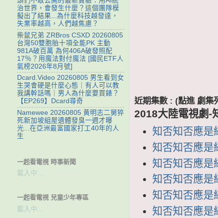
頭們不敢公開的最新實驗：用AI統
治世界，會發生什麼？這個團隊模
擬出了結果...為什麼科技越發達，
失業率越高，人們越焦慮？
柴鼠兄弟 ZRBros CSXD 20260805
台灣50雙胞胎十項全能PK 主動
981A破百萬 為何406A破發照配
17％？用魔法對付魔法 [國民ETF人
氣榜2026年8月號]
Dcard.Video 20260805 男生看到女
生哭會硬是什麼心態｜有人可以教
我講幹話嗎｜男人為什麼要買錶？
近期集數 : (點進 
【EP269】Dcard尋奇
2018大陸電視劇
Namewee 20260805 黃明志二舅猝
死新加坡組屋遺體發臭一週才曝
光...在亞洲最富國家打工40年的人
知否知否應是綠肥
生
知否知否應是綠肥
知否知否應是綠肥
一起看電視 時事新聞
載入中…
知否知否應是綠肥
知否知否應是綠肥
一起看電視 兒童少年專區
載入中…
知否知否應是綠肥