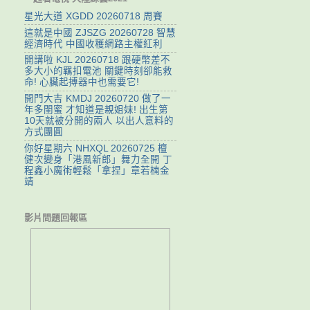
星光大道 XGDD 20260718 周賽
這就是中國 ZJSZG 20260728 智慧
經濟時代 中國收穫網路主權紅利
開講啦 KJL 20260718 跟硬幣差不
多大小的羈扣電池 關鍵時刻卻能救
命! 心臟起搏器中也需要它!
開門大吉 KMDJ 20260720 做了一
年多閨蜜 才知道是親姐妹! 出生第
10天就被分開的兩人 以出人意料的
方式團圓
你好星期六 NHXQL 20260725 檀
健次變身「港風新郎」舞力全開 丁
程鑫小魔術輕鬆「拿捏」章若楠金
靖
影片問題回報區