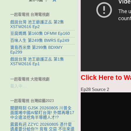
一起看電視 台灣電視劇
戲說台灣 池王爺護正乩 第2集
XSTW2616 Ep2
豆腐媽媽 第160集 DFMM Ep160
百味人生 第249集 BWRS Ep249
寶島西米樂 第299集 BDXMY
Ep299
戲說台灣 池王爺護正乩 第1集
XSTW2616 Ep1
Click Here to W
一起看電視 大陸電視劇
載入中…
Ep28 Source 2
一起看電視 台灣綜藝2023
關鍵時刻 GJSK 20260805 川普全
面圍堵中國AI緊盯台灣! 外媒再曝17
中企違法挖角半導體人才!?
震震有詞 ZZYC 20260805 憑什麼
遺產要分給你?! 背叛 交惡 不往來還