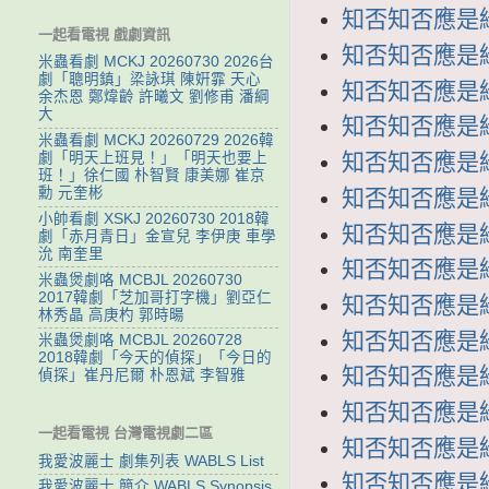
知否知否應是綠肥
一起看電視 戲劇資訊
知否知否應是綠肥
米蟲看劇 MCKJ 20260730 2026台
劇「聰明鎮」梁詠琪 陳姸霏 天心
知否知否應是綠肥
余杰恩 鄭煒齡 許曦文 劉修甫 潘綱
大
知否知否應是綠肥
米蟲看劇 MCKJ 20260729 2026韓
劇「明天上班見！」「明天也要上
知否知否應是綠肥
班！」徐仁國 朴智賢 康美娜 崔京
勳 元奎彬
知否知否應是綠肥
小帥看劇 XSKJ 20260730 2018韓
知否知否應是綠肥
劇「赤月青日」金宣兒 李伊庚 車學
沇 南奎里
知否知否應是綠肥
米蟲煲劇咯 MCBJL 20260730
2017韓劇「芝加哥打字機」劉亞仁
知否知否應是綠肥
林秀晶 高庚杓 郭時暘
知否知否應是綠肥
米蟲煲劇咯 MCBJL 20260728
2018韓劇「今天的偵探」「今日的
知否知否應是綠肥
偵探」崔丹尼爾 朴恩斌 李智雅
知否知否應是綠肥
一起看電視 台灣電視劇二區
知否知否應是綠肥
我愛波麗士 劇集列表 WABLS List
知否知否應是綠肥
我愛波麗士 簡介 WABLS Synopsis