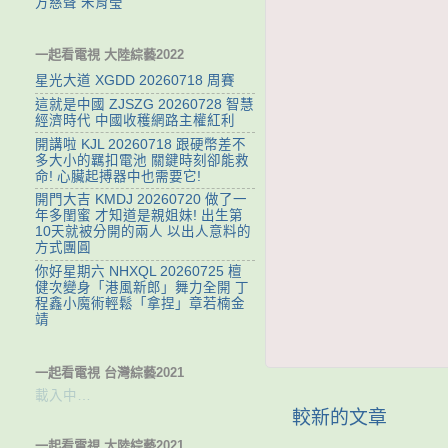
方慈聲 朱育瑩
一起看電視 大陸綜藝2022
星光大道 XGDD 20260718 周賽
這就是中國 ZJSZG 20260728 智慧
經濟時代 中國收穫網路主權紅利
開講啦 KJL 20260718 跟硬幣差不
多大小的羈扣電池 關鍵時刻卻能救
命! 心臟起搏器中也需要它!
開門大吉 KMDJ 20260720 做了一
年多閨蜜 才知道是親姐妹! 出生第
10天就被分開的兩人 以出人意料的
方式團圓
你好星期六 NHXQL 20260725 檀
健次變身「港風新郎」舞力全開 丁
程鑫小魔術輕鬆「拿捏」章若楠金
靖
一起看電視 台灣綜藝2021
載入中…
較新的文章
一起看電視 大陸綜藝2021