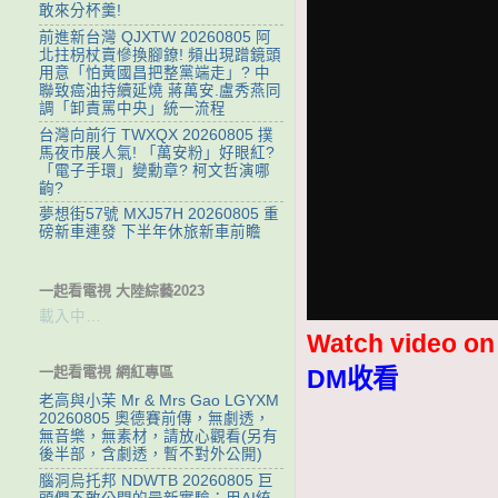
敢來分杯羹!
前進新台灣 QJXTW 20260805 阿
北拄枴杖賣慘換腳鐐! 頻出現蹭鏡頭
用意「怕黃國昌把整黨端走」? 中
聯致癌油持續延燒 蔣萬安.盧秀燕同
調「卸責罵中央」統一流程
台灣向前行 TWXQX 20260805 撲
馬夜市展人氣! 「萬安粉」好眼紅?
「電子手環」變勳章? 柯文哲演哪
齣?
夢想街57號 MXJ57H 20260805 重
磅新車連發 下半年休旅新車前瞻
一起看電視 大陸綜藝2023
載入中…
Watch video o
一起看電視 網紅專區
DM收看
老高與小茉 Mr & Mrs Gao LGYXM
20260805 奧德賽前傳，無劇透，
無音樂，無素材，請放心觀看(另有
後半部，含劇透，暫不對外公開)
腦洞烏托邦 NDWTB 20260805 巨