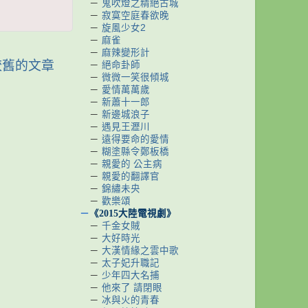
－
鬼吹燈之精絕古城
－
寂寞空庭春欲晚
－
旋風少女2
－
麻雀
－
麻辣變形計
較舊的文章
－
絕命卦師
－
微微一笑很傾城
－
愛情萬萬歲
－
新蕭十一郎
－
新邊城浪子
－
遇見王瀝川
－
遠得要命的愛情
－
糊塗縣令鄭板橋
－
親愛的 公主病
－
親愛的翻譯官
－
錦繡未央
－
歡樂頌
－
《2015大陸電視劇》
－
千金女賊
－
大好時光
－
大漢情緣之雲中歌
－
太子妃升職記
－
少年四大名捕
－
他來了 請閉眼
－
冰與火的青春