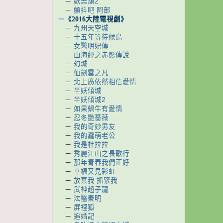
－
歡樂頌2
－
顫抖吧 阿部
－
《2016大陸電視劇》
－
九州天空城
－
十五年等待候鳥
－
女醫明妃傳
－
山海經之赤影傳說
－
幻城
－
仙劍雲之凡
－
北上廣依然相信愛情
－
半妖傾城
－
半妖傾城2
－
如果蝸牛有愛情
－
忍冬艷薔薇
－
我的奇妙男友
－
我的蠢萌老公
－
我是杜拉拉
－
秀麗江山之長歌行
－
那年青春我們正好
－
幸福又見彩虹
－
放棄我 抓緊我
－
武神趙子龍
－
法醫秦明
－
屏裡狐
－
追婚記