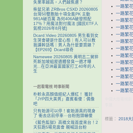
失業率越高，人們越焦慮？
一路繁花相
柴鼠兄弟 ZRBros CSXD 20260805
一路繁花相
台灣50雙胞胎十項全能PK 主動
981A破百萬 為何406A破發照配
一路繁花相
17％？用魔法對付魔法 [國民ETF人
一路繁花相
氣榜2026年8月號]
一路繁花相
Dcard.Video 20260805 男生看到女
生哭會硬是什麼心態｜有人可以教
一路繁花相
我講幹話嗎｜男人為什麼要買錶？
一路繁花相
【EP269】Dcard尋奇
一路繁花相
Namewee 20260805 黃明志二舅猝
死新加坡組屋遺體發臭一週才曝
一路繁花相
光...在亞洲最富國家打工40年的人
一路繁花相
生
一路繁花相
一路繁花相
一起看電視 時事新聞
一路繁花相
朴軫永高顏值經紀人爆紅！ 獲封
中國大陸電視劇 
「JYP四大美男」嘉賓看傻：偶像
吧
李晟
只有始源可以停！崔始源真的現身
了 衝去店前停車⋯台粉抱頭嚇傻
標籤：
2018
《藍色監獄》高橋文哉首度來台！2
天狂跑5場見面會 親喊話台粉