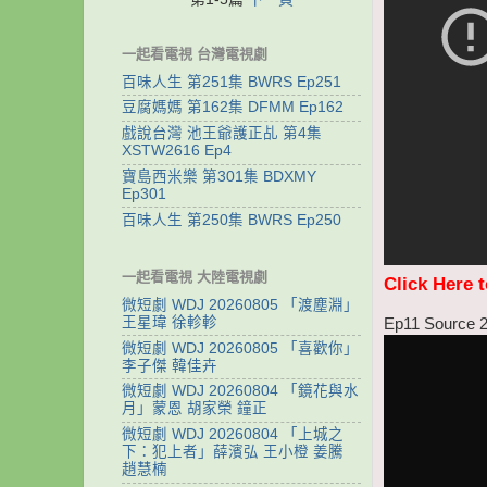
一起看電視 台灣電視劇
百味人生 第251集 BWRS Ep251
豆腐媽媽 第162集 DFMM Ep162
戲說台灣 池王爺護正乩 第4集
XSTW2616 Ep4
寶島西米樂 第301集 BDXMY
Ep301
百味人生 第250集 BWRS Ep250
一起看電視 大陸電視劇
Click Here 
微短劇 WDJ 20260805 「渡塵淵」
王星瑋 徐軫軫
Ep11 Source 
微短劇 WDJ 20260805 「喜歡你」
李子傑 韓佳卉
微短劇 WDJ 20260804 「鏡花與水
月」蒙恩 胡家榮 鐘正
微短劇 WDJ 20260804 「上城之
下：犯上者」薛濱弘 王小橙 姜騰
趙慧楠