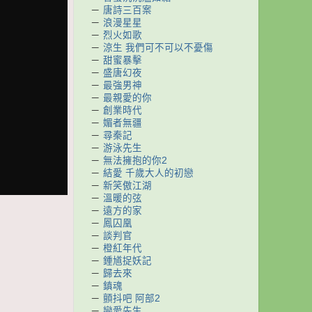
－
唐詩三百案
－
浪漫星星
－
烈火如歌
－
涼生 我們可不可以不憂傷
－
甜蜜暴擊
－
盛唐幻夜
－
最強男神
－
最親愛的你
－
創業時代
－
媚者無疆
－
尋秦記
－
游泳先生
－
無法擁抱的你2
－
結愛 千歲大人的初戀
－
新笑傲江湖
－
溫暖的弦
－
遠方的家
－
鳳囚凰
－
談判官
－
橙紅年代
－
鍾馗捉妖記
－
歸去來
－
鎮魂
－
顫抖吧 阿部2
－
戀愛先生