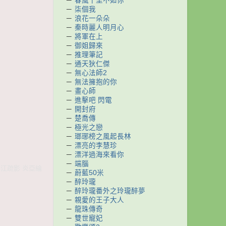
－
春風十里不如你
－
柒個我
－
浪花一朵朵
－
秦時麗人明月心
－
將軍在上
－
御姐歸來
－
推理筆記
－
通天狄仁傑
－
無心法師2
－
無法擁抱的你
－
畫心師
－
進擊吧 閃電
－
開封府
－
楚喬傳
－
極光之戀
－
瑯琊榜之風起長林
－
漂亮的李慧珍
－
漂洋過海來看你
－
端腦
 江疏影 炎亞綸
－
蔚藍50米
－
醉玲瓏
－
醉玲瓏番外之玲瓏醉夢
－
親愛的王子大人
－
龍珠傳奇
－
雙世寵妃