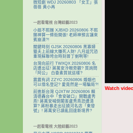
微短劇 WDJ 20260803 「女王」張
蓓蓓 黃小再
一起看電視 台灣綜藝2023
小姐不熙娣 XJBXD 20260806 不熙
娣神算一條街開張! 老師神預言讓來
賓崩潰?!
關鍵時刻 GJSK 20260806 黑寡婦
獵夫上前線大賺死人財! 八月詛咒恐
重現蘇聯垮台時刻普丁剉咧等!
台灣向前行 TWXQX 20260806 名
店遭出征! 蔣萬安冷眼旁觀? 質詢問
「阿公」 白委素質就這樣?
震震有詞 ZZYC 20260806 婚姻也
可以借名登記? 愛竟然是一場騙局?!
Watch vide
前進新台灣 QJXTW 20260806 賴
清德轟台中「食安破口」開戰盧秀
燕! 蔣萬安喊倒閣害盧秀燕恐遭清
算? 蔣粉暴走出征饒河名店「東發
號」! 蔣萬安已讀亂回達新境界?
一起看電視 大陸綜藝2023