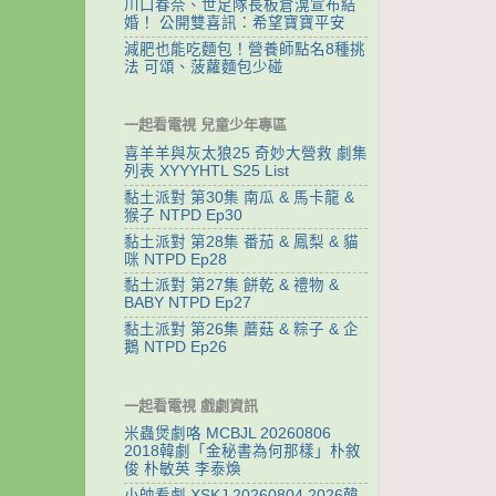
川口春奈、世足隊長板倉滉宣布結
婚！ 公開雙喜訊：希望寶寶平安
減肥也能吃麵包！營養師點名8種挑
法 可頌、菠蘿麵包少碰
一起看電視 兒童少年專區
喜羊羊與灰太狼25 奇妙大營救 劇集
列表 XYYYHTL S25 List
黏土派對 第30集 南瓜 & 馬卡龍 &
猴子 NTPD Ep30
黏土派對 第28集 番茄 & 鳳梨 & 貓
咪 NTPD Ep28
黏土派對 第27集 餅乾 & 禮物 &
BABY NTPD Ep27
黏土派對 第26集 蘑菇 & 粽子 & 企
鵝 NTPD Ep26
一起看電視 戲劇資訊
米蟲煲劇咯 MCBJL 20260806
2018韓劇「金秘書為何那樣」朴敘
俊 朴敏英 李泰煥
小帥看劇 XSKJ 20260804 2026韓