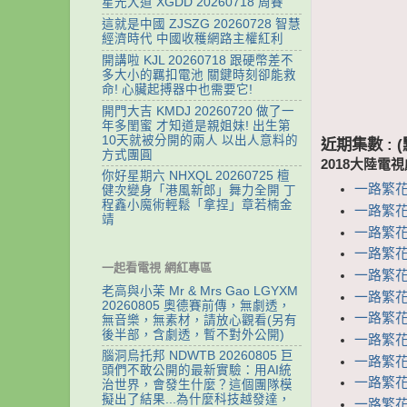
星光大道 XGDD 20260718 周賽
這就是中國 ZJSZG 20260728 智慧
經濟時代 中國收穫網路主權紅利
開講啦 KJL 20260718 跟硬幣差不
多大小的羈扣電池 關鍵時刻卻能救
命! 心臟起搏器中也需要它!
開門大吉 KMDJ 20260720 做了一
年多閨蜜 才知道是親姐妹! 出生第
10天就被分開的兩人 以出人意料的
近期集數 :
方式團圓
2018大陸電
你好星期六 NHXQL 20260725 檀
一路繁花相
健次變身「港風新郎」舞力全開 丁
程鑫小魔術輕鬆「拿捏」章若楠金
一路繁花相
靖
一路繁花相
一路繁花相
一起看電視 網紅專區
一路繁花相
老高與小茉 Mr & Mrs Gao LGYXM
一路繁花相
20260805 奧德賽前傳，無劇透，
一路繁花相
無音樂，無素材，請放心觀看(另有
後半部，含劇透，暫不對外公開)
一路繁花相
腦洞烏托邦 NDWTB 20260805 巨
一路繁花相
頭們不敢公開的最新實驗：用AI統
一路繁花相
治世界，會發生什麼？這個團隊模
擬出了結果...為什麼科技越發達，
一路繁花相