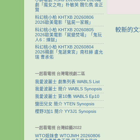
劇「魔女之吻」朴敏英 魏化儁 金正
賢
科幻桃小柏 KHTXB 20260806
2026歐美電影「猛屍一家親」
較新的文
科幻桃小柏 KHTXB 20260805
2026歐美電影「屍變焚場」「鬼玩
人6：煉獄」
科幻桃小柏 KHTXB 20260804
2026韓劇「鬼謎東宮」南柱赫 盧允
瑞 曹承佑
一起看電視 台灣電視劇二區
我愛波麗士 劇集列表 WABLS List
我愛波麗士 簡介 WABLS Synopsis
我愛波麗士 第10集 WABLS Ep10
鹽田兒女 簡介 YTEN Synopsis
櫻野3加1 簡介 YY3J1 Synopsis
一起看電視 台灣綜藝2022
WTO姐妹會 WTOJMH 20260806