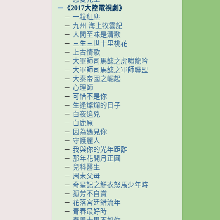
－
《2017大陸電視劇》
－
一粒紅塵
－
九州 海上牧雲記
－
人間至味是清歡
－
三生三世十里桃花
－
上古情歌
－
大軍師司馬懿之虎嘯龍吟
－
大軍師司馬懿之軍師聯盟
－
大秦帝國之崛起
－
心理師
－
可惜不是你
－
生逢燦爛的日子
－
白夜追兇
－
白鹿原
－
因為遇見你
－
守護麗人
－
我與你的光年距離
－
那年花開月正圓
－
兒科醫生
－
周末父母
－
奇星記之鮮衣怒馬少年時
－
孤芳不自賞
－
花落宮廷錯流年
－
青春最好時