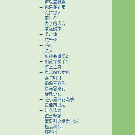
－
何以笙簫默
－
你是我的眼
－
克拉戀人
－
兩生花
－
妻子的謊言
－
幸福歸來
－
羋月傳
－
花千骨
－
花火
－
長大
－
封神英雄榜2
－
相愛穿梭千年
－
海上孟府
－
烏鴉嘴妙女郎
－
秦時明月
－
偏偏喜歡你
－
情滿雪陽花
－
旋風少女
－
陸小鳳與花滿樓
－
最佳前男友
－
無心法師
－
盜墓筆記
－
華胥引之絕愛之城
－
極品新娘
－
瑯琊榜