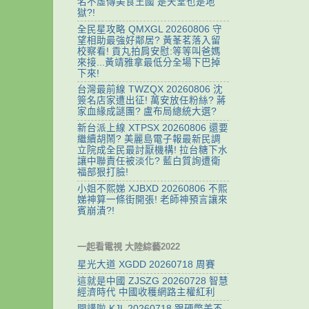
名不虛傳美食王國 是天堂也是地
獄?!
全民星攻略 QMXGL 20260806 守
望相助最強好鄰居? 黃莑茗落入留
校察看! 貢丸拍肩安慰:等等叫爸媽
來接...黃靖雅拿最低分全場下巴掉
下來!
台灣最前線 TWZQX 20260806 沈
簽名店家遭出征! 萬安放任粉絲? 蔣
家血緣成謎團? 盧布局總統大選?
新台派上線 XTPSX 20260806 還要
繼續胡鬧? 美麗島電子報最新民調
立院成全民最討厭機構! 拉台糖下水
讓中聯責任被淡化? 藍白質詢遭衛
福部狠打臉!
小姐不熙娣 XJBXD 20260806 不熙
娣神算一條街開張! 老師神預言讓來
賓崩潰?!
一起看電視 大陸綜藝2022
星光大道 XGDD 20260718 周賽
這就是中國 ZJSZG 20260728 智慧
經濟時代 中國收穫網路主權紅利
開講啦 KJL 20260718 跟硬幣差不