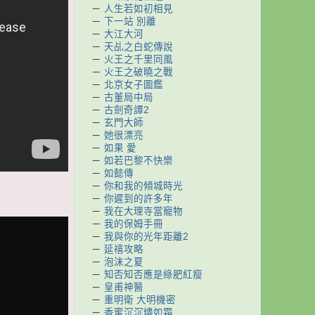
－
人生若如初相見
－
下一站 別離
－
大江大河
－
天乩之白蛇傳說
－
火王之千里同風
－
火王之破曉之戰
－
北京女子圖鑑
－
古董局中局
－
古劍奇譚2
－
玄門大師
－
她很漂亮
－
如果 愛
－
如若巴黎不快樂
－
如懿傳
－
你和我的傾城時光
－
你遲到的許多年
－
我在大理寺當寵物
－
我的保姆手冊
－
我與你的光年距離2
－
延禧攻略
－
泡沫之夏
－
知否知否應是綠肥紅瘦
－
皇甫神醫
－
重明衛 大明機密
－
香蜜沉沉燼如霜