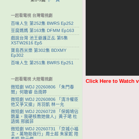
一起看電視 台灣電視劇
百味人生 第252集 BWRS Ep252
豆腐媽媽 第163集 DFMM Ep163
戲說台灣 池王爺護正乩 第5集
XSTW2616 Ep5
寶島西米樂 第302集 BDXMY
Ep302
百味人生 第251集 BWRS Ep251
一起看電視 大陸電視劇
Click Here to Watch 
微短劇 WDJ 20260806 「朱門春
閨」何聰睿 岳雨婷
微短劇 WDJ 20260806 「清冷權臣
他又爭又搶」肖羽凱 林一允
微短劇 WDJ 20260728 「保姆鳩佔
鵲巢，我硬核教她做人」黃子珺 杜
語嫣 邢銣菲
微短劇 WDJ 20260731 「京城小福
主，萬物助我行」周士超 朱家妮 陸
希婭 歐元傑