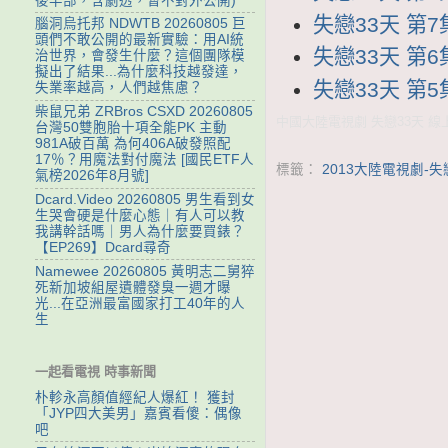
後半部，含劇透，暫不對外公開)
失戀33天 第7集
腦洞烏托邦 NDWTB 20260805 巨
頭們不敢公開的最新實驗：用AI統
失戀33天 第6集
治世界，會發生什麼？這個團隊模
擬出了結果...為什麼科技越發達，
失戀33天 第5集
失業率越高，人們越焦慮？
柴鼠兄弟 ZRBros CSXD 20260805
中國大陸電視劇 失戀33天 線上
台灣50雙胞胎十項全能PK 主動
981A破百萬 為何406A破發照配
17％？用魔法對付魔法 [國民ETF人
標籤：
2013大陸電視劇-失
氣榜2026年8月號]
Dcard.Video 20260805 男生看到女
生哭會硬是什麼心態｜有人可以教
我講幹話嗎｜男人為什麼要買錶？
【EP269】Dcard尋奇
Namewee 20260805 黃明志二舅猝
死新加坡組屋遺體發臭一週才曝
光...在亞洲最富國家打工40年的人
生
一起看電視 時事新聞
朴軫永高顏值經紀人爆紅！ 獲封
「JYP四大美男」嘉賓看傻：偶像
吧