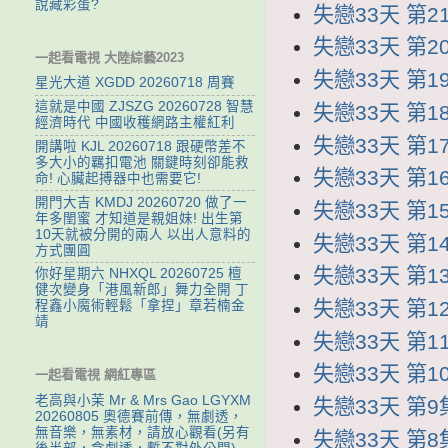
說藏彩蛋?
失戀33天 第21
失戀33天 第20
一起看電視 大陸綜藝2023
失戀33天 第19
星光大道 XGDD 20260718 周賽
這就是中國 ZJSZG 20260728 智慧
失戀33天 第18
經濟時代 中國收穫網路主權紅利
失戀33天 第17
開講啦 KJL 20260718 跟硬幣差不
多大小的羈扣電池 關鍵時刻卻能救
失戀33天 第16
命! 心臟起搏器中也需要它!
開門大吉 KMDJ 20260720 做了一
失戀33天 第15
年多閨蜜 才知道是親姐妹! 出生第
10天就被分開的兩人 以出人意料的
失戀33天 第14
方式團圓
失戀33天 第13
你好星期六 NHXQL 20260725 檀
健次變身「港風新郎」舞力全開 丁
失戀33天 第12
程鑫小魔術輕鬆「拿捏」章若楠金
靖
失戀33天 第11集
失戀33天 第10
一起看電視 網紅專區
老高與小茉 Mr & Mrs Gao LGYXM
失戀33天 第9集
20260805 奧德賽前傳，無劇透，
無音樂，無素材，請放心觀看(另有
失戀33天 第8集