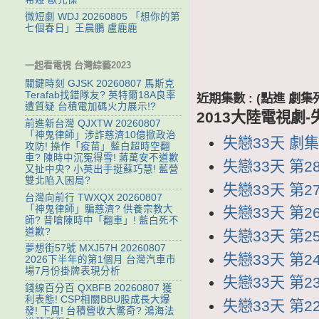
微短劇 WDJ 20260805 「想你的第
七個春日」王晨鵬 盧鹿鹿
一起看電視 台灣綜藝2023
關鍵時刻 GJSK 20260807 馬斯克
Terafab找錯隊友? 英特爾18A良率
近期集數 : (點進 
遭質疑 台積電加碼火力展示!?
2013大陸電視劇-
前進新台灣 QJXTW 20260807
「神鬼律師」涉詐慈濟10億掀政治
失戀33天 劇集列
攻防! 操作「疫苗」藍白超時空翻
車? 陳時中沉冤得雪! 蔣萬安不道歉
失戀33天 第28
又扯中央? 小英出手挺蘇巧慧! 藍營
雙北陷入困局?
失戀33天 第27
台灣向前行 TWXQX 20260807
「神鬼律師」騙慈濟? 供養宗教大
失戀33天 第26
師? 昔嗆陳時中「翻車」! 藍白死不
道歉?
失戀33天 第25
夢想街57號 MXJ57H 20260807
失戀33天 第24
2026下半年的第1個月 台灣汽車市
場7月份掛牌表現分析
失戀33天 第23
錢線百分百 QXBFB 20260807 獲
利表態! CSP相關BBU股成長大爆
失戀33天 第22
發! 下周! 台積營收大驚奇? 鴻海法