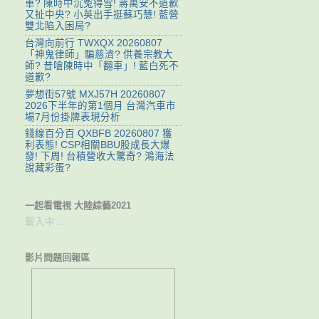
車? 陳時中沉冤得雪! 蔣萬安不道歉
又扯中央? 小英出手挺蘇巧慧! 藍營
雙北陷入困局?
台灣向前行 TWXQX 20260807
「神鬼律師」騙慈濟? 供養宗教大
師? 昔嗆陳時中「翻車」! 藍白死不
道歉?
夢想街57號 MXJ57H 20260807
2026下半年的第1個月 台灣汽車市
場7月份掛牌表現分析
錢線百分百 QXBFB 20260807 獲
利表態! CSP相關BBU股成長大爆
發! 下周! 台積營收大驚奇? 鴻海法
說藏彩蛋?
一起看電視 大陸綜藝2021
載入中…
影片問題回報區