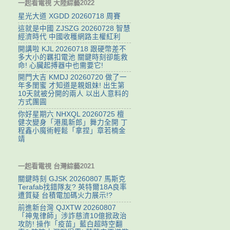
一起看電視 大陸綜藝2022
星光大道 XGDD 20260718 周賽
這就是中國 ZJSZG 20260728 智慧
經濟時代 中國收穫網路主權紅利
開講啦 KJL 20260718 跟硬幣差不
多大小的羈扣電池 關鍵時刻卻能救
命! 心臟起搏器中也需要它!
開門大吉 KMDJ 20260720 做了一
年多閨蜜 才知道是親姐妹! 出生第
10天就被分開的兩人 以出人意料的
方式團圓
你好星期六 NHXQL 20260725 檀
健次變身「港風新郎」舞力全開 丁
程鑫小魔術輕鬆「拿捏」章若楠金
靖
一起看電視 台灣綜藝2021
關鍵時刻 GJSK 20260807 馬斯克
Terafab找錯隊友? 英特爾18A良率
遭質疑 台積電加碼火力展示!?
前進新台灣 QJXTW 20260807
「神鬼律師」涉詐慈濟10億掀政治
攻防! 操作「疫苗」藍白超時空翻