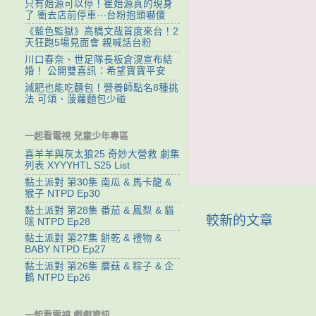
只有始源可以停！崔始源真的現身
了 衝去店前停車⋯台粉抱頭嚇傻
《藍色監獄》高橋文哉首度來台！2
天狂跑5場見面會 親喊話台粉
川口春奈、世足隊長板倉滉宣布結
婚！ 公開雙喜訊：希望寶寶平安
減肥也能吃麵包！營養師點名8種挑
法 可頌、菠蘿麵包少碰
一起看電視 兒童少年專區
喜羊羊與灰太狼25 奇妙大營救 劇集
列表 XYYYHTL S25 List
黏土派對 第30集 南瓜 & 馬卡龍 &
猴子 NTPD Ep30
黏土派對 第28集 番茄 & 鳳梨 & 貓
較新的文章
咪 NTPD Ep28
黏土派對 第27集 餅乾 & 禮物 &
BABY NTPD Ep27
黏土派對 第26集 蘑菇 & 粽子 & 企
鵝 NTPD Ep26
一起看電視 戲劇資訊