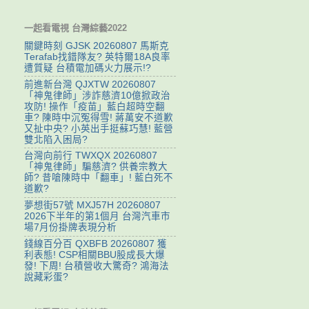
一起看電視 台灣綜藝2022
關鍵時刻 GJSK 20260807 馬斯克
Terafab找錯隊友? 英特爾18A良率
遭質疑 台積電加碼火力展示!?
前進新台灣 QJXTW 20260807
「神鬼律師」涉詐慈濟10億掀政治
攻防! 操作「疫苗」藍白超時空翻
車? 陳時中沉冤得雪! 蔣萬安不道歉
又扯中央? 小英出手挺蘇巧慧! 藍營
雙北陷入困局?
台灣向前行 TWXQX 20260807
「神鬼律師」騙慈濟? 供養宗教大
師? 昔嗆陳時中「翻車」! 藍白死不
道歉?
夢想街57號 MXJ57H 20260807
2026下半年的第1個月 台灣汽車市
場7月份掛牌表現分析
錢線百分百 QXBFB 20260807 獲
利表態! CSP相關BBU股成長大爆
發! 下周! 台積營收大驚奇? 鴻海法
說藏彩蛋?