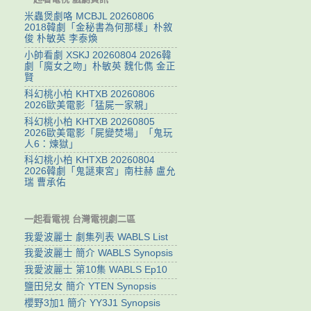
米蟲煲劇咯 MCBJL 20260806
2018韓劇「金秘書為何那樣」朴敘
俊 朴敏英 李泰煥
小帥看劇 XSKJ 20260804 2026韓
劇「魔女之吻」朴敏英 魏化儁 金正
賢
科幻桃小柏 KHTXB 20260806
2026歐美電影「猛屍一家親」
科幻桃小柏 KHTXB 20260805
2026歐美電影「屍變焚場」「鬼玩
人6：煉獄」
科幻桃小柏 KHTXB 20260804
2026韓劇「鬼謎東宮」南柱赫 盧允
瑞 曹承佑
一起看電視 台灣電視劇二區
我愛波麗士 劇集列表 WABLS List
我愛波麗士 簡介 WABLS Synopsis
我愛波麗士 第10集 WABLS Ep10
鹽田兒女 簡介 YTEN Synopsis
櫻野3加1 簡介 YY3J1 Synopsis