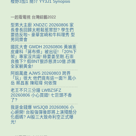
櫻野3加1 簡介 YY3J1 Synopsis
一起看電視 台灣綜藝2022
型男大主廚 XNDZC 20260806 家
長會長回歸太輕鬆惹眾怒? 學生們
要造反啦~ 豪華宮崎和牛料理秀 型
男同樂會
國民大會 GMDH 20260806 黃禎憲
皮膚科「蔣布條」被出征! 「20%下
架」專家沒共識! 綠要姜至剛.石崇
良擔下? 假BNT狠詐慈濟10億.詐團
全家躺黃金!
阿姐萬歲 AJWS 20260803 跨界
「玩」很大 他們竟有這一面?! 鳳小
岳 蔡昌憲 陳昭瑋 何依霈
老王不只三分鐘 LWBZSFZ
20260806 小心買錯! 七巨頭不香
了?
我是金錢爆 WSJQB 20260806 小
心避開! 台股強彈後即將上演殘酷分
化戲碼? AI股三大致命利空正式曝
光!