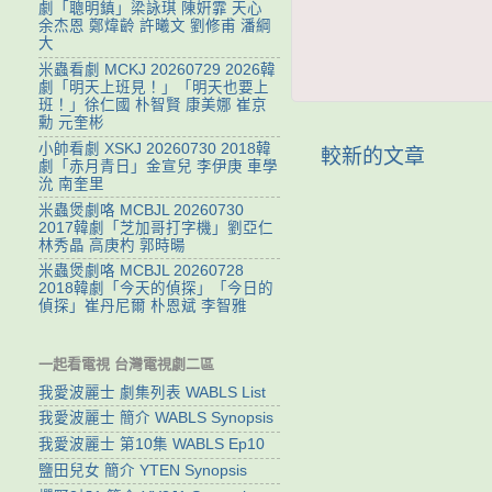
劇「聰明鎮」梁詠琪 陳姸霏 天心
余杰恩 鄭煒齡 許曦文 劉修甫 潘綱
大
米蟲看劇 MCKJ 20260729 2026韓
劇「明天上班見！」「明天也要上
班！」徐仁國 朴智賢 康美娜 崔京
勳 元奎彬
小帥看劇 XSKJ 20260730 2018韓
較新的文章
劇「赤月青日」金宣兒 李伊庚 車學
沇 南奎里
米蟲煲劇咯 MCBJL 20260730
2017韓劇「芝加哥打字機」劉亞仁
林秀晶 高庚杓 郭時暘
米蟲煲劇咯 MCBJL 20260728
2018韓劇「今天的偵探」「今日的
偵探」崔丹尼爾 朴恩斌 李智雅
一起看電視 台灣電視劇二區
我愛波麗士 劇集列表 WABLS List
我愛波麗士 簡介 WABLS Synopsis
我愛波麗士 第10集 WABLS Ep10
鹽田兒女 簡介 YTEN Synopsis