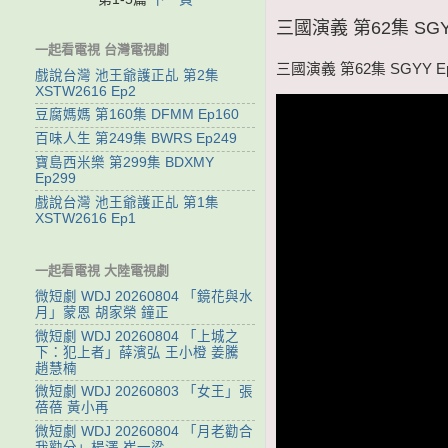
三國演義 第62集 SGY
一起看電視 台灣電視劇
三國演義 第62集 SGYY E
戲說台灣 池王爺護正乩 第2集
XSTW2616 Ep2
豆腐媽媽 第160集 DFMM Ep160
百味人生 第249集 BWRS Ep249
寶島西米樂 第299集 BDXMY
Ep299
戲說台灣 池王爺護正乩 第1集
XSTW2616 Ep1
一起看電視 大陸電視劇
微短劇 WDJ 20260804 「鏡花與水
月」蒙恩 胡家榮 鐘正
微短劇 WDJ 20260804 「上城之
下：犯上者」薛濱弘 王小橙 姜騰
趙慧楠
微短劇 WDJ 20260803 「女王」張
蓓蓓 黃小再
微短劇 WDJ 20260804 「月老勸合
我勸分」楊澤 崔一梁