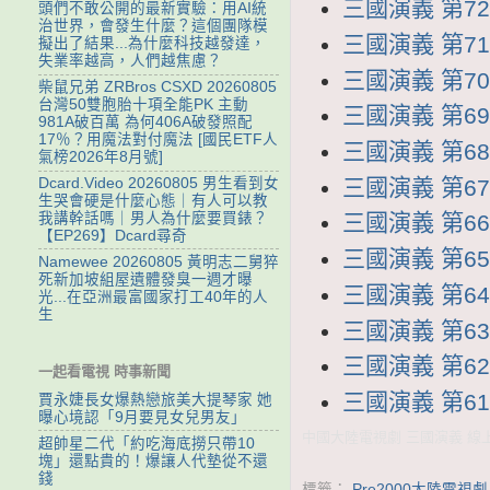
三國演義 第72集
頭們不敢公開的最新實驗：用AI統
治世界，會發生什麼？這個團隊模
三國演義 第71集
擬出了結果...為什麼科技越發達，
失業率越高，人們越焦慮？
三國演義 第70集
柴鼠兄弟 ZRBros CSXD 20260805
台灣50雙胞胎十項全能PK 主動
三國演義 第69集
981A破百萬 為何406A破發照配
17％？用魔法對付魔法 [國民ETF人
三國演義 第68集
氣榜2026年8月號]
三國演義 第67集
Dcard.Video 20260805 男生看到女
生哭會硬是什麼心態｜有人可以教
我講幹話嗎｜男人為什麼要買錶？
三國演義 第66集
【EP269】Dcard尋奇
三國演義 第65集
Namewee 20260805 黃明志二舅猝
死新加坡組屋遺體發臭一週才曝
三國演義 第64集
光...在亞洲最富國家打工40年的人
生
三國演義 第63集
三國演義 第62集
一起看電視 時事新聞
三國演義 第61集
賈永婕長女爆熱戀旅美大提琴家 她
曝心境認「9月要見女兒男友」
中國大陸電視劇 三國演義 線上看
超帥星二代「約吃海底撈只帶10
塊」還點貴的！爆讓人代墊從不還
錢
標籤：
Pre2000大陸電視