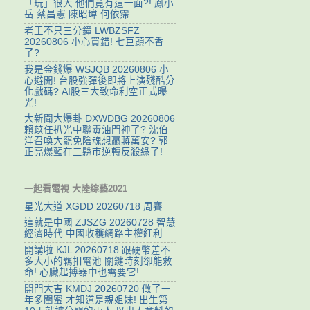
「玩」很大 他們竟有這一面?! 鳳小
岳 蔡昌憲 陳昭瑋 何依霈
老王不只三分鐘 LWBZSFZ
20260806 小心買錯! 七巨頭不香
了?
我是金錢爆 WSJQB 20260806 小
心避開! 台股強彈後即將上演殘酷分
化戲碼? AI股三大致命利空正式曝
光!
大新聞大爆卦 DXWDBG 20260806
賴苡任扒光中聯毒油門神了? 沈伯
洋召喚大罷免陰魂想贏蔣萬安? 郭
正亮爆藍在三縣市逆轉反殺綠了!
一起看電視 大陸綜藝2021
星光大道 XGDD 20260718 周賽
這就是中國 ZJSZG 20260728 智慧
經濟時代 中國收穫網路主權紅利
開講啦 KJL 20260718 跟硬幣差不
多大小的羈扣電池 關鍵時刻卻能救
命! 心臟起搏器中也需要它!
開門大吉 KMDJ 20260720 做了一
年多閨蜜 才知道是親姐妹! 出生第