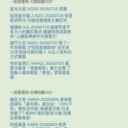
一起看電視 大陸綜藝2022
星光大道 XGDD 20260718 周賽
這就是中國 ZJSZG 20260728 智慧
經濟時代 中國收穫網路主權紅利
開講啦 KJL 20260718 跟硬幣差不
多大小的羈扣電池 關鍵時刻卻能救
命! 心臟起搏器中也需要它!
開門大吉 KMDJ 20260720 做了一
年多閨蜜 才知道是親姐妹! 出生第
10天就被分開的兩人 以出人意料的
方式團圓
你好星期六 NHXQL 20260725 檀
健次變身「港風新郎」舞力全開 丁
程鑫小魔術輕鬆「拿捏」章若楠金
靖
一起看電視 台灣綜藝2021
國民大會 GMDH 20260806 黃禎憲
皮膚科「蔣布條」被出征! 「20%下
架」專家沒共識! 綠要姜至剛.石崇
良擔下? 假BNT狠詐慈濟10億.詐團
全家躺黃金!
阿姐萬歲 AJWS 20260803 跨界