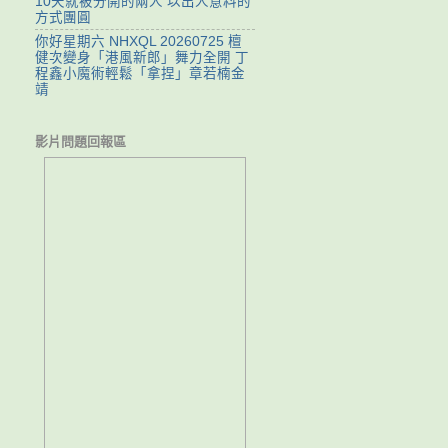
10天就被分開的兩人 以出人意料的
方式團圓
你好星期六 NHXQL 20260725 檀
健次變身「港風新郎」舞力全開 丁
程鑫小魔術輕鬆「拿捏」章若楠金
靖
影片問題回報區