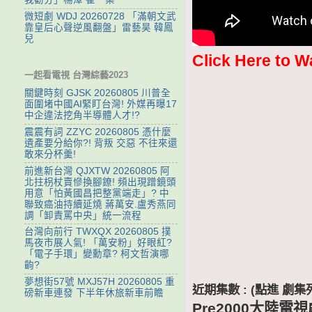
微短劇 WDJ 20260728 「滿朝文武
靠皇后心聲逆風翻盤」雷藝昊 韓鳳
兒
Click Here to W
一起看電視 台灣綜藝2023
關鍵時刻 GJSK 20260805 川普全
面圍堵中國AI緊盯台灣! 外媒再曝17
中企違法挖角半導體人才!?
震震有詞 ZZYC 20260805 憑什麼
遺產要分給你?! 背叛 交惡 不往來還
敢來分杯羹!
前進新台灣 QJXTW 20260805 阿
北拄枴杖賣慘換腳鐐! 頻出現蹭鏡頭
用意「怕黃國昌把整黨端走」? 中
聯致癌油持續延燒 蔣萬安.盧秀燕同
調「卸責罵中央」統一流程
台灣向前行 TWXQX 20260805 撲
馬夜市展人氣! 「萬安粉」好眼紅?
「電子手環」變勳章? 柯文哲演哪
齣?
夢想街57號 MXJ57H 20260805 重
近期集數 : (點進 
磅新車連發 下半年休旅新車前瞻
Pre2000大陸電