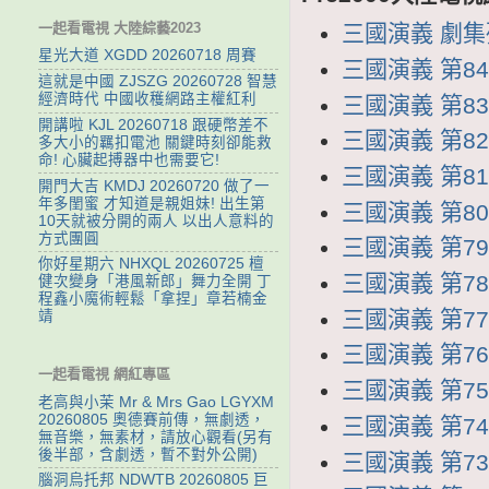
一起看電視 大陸綜藝2023
三國演義 劇集列表
星光大道 XGDD 20260718 周賽
三國演義 第84
這就是中國 ZJSZG 20260728 智慧
經濟時代 中國收穫網路主權紅利
三國演義 第83集
開講啦 KJL 20260718 跟硬幣差不
三國演義 第82集
多大小的羈扣電池 關鍵時刻卻能救
命! 心臟起搏器中也需要它!
三國演義 第81集
開門大吉 KMDJ 20260720 做了一
年多閨蜜 才知道是親姐妹! 出生第
三國演義 第80集
10天就被分開的兩人 以出人意料的
方式團圓
三國演義 第79集
你好星期六 NHXQL 20260725 檀
三國演義 第78集
健次變身「港風新郎」舞力全開 丁
程鑫小魔術輕鬆「拿捏」章若楠金
三國演義 第77集
靖
三國演義 第76集
一起看電視 網紅專區
三國演義 第75集
老高與小茉 Mr & Mrs Gao LGYXM
20260805 奧德賽前傳，無劇透，
三國演義 第74集
無音樂，無素材，請放心觀看(另有
後半部，含劇透，暫不對外公開)
三國演義 第73集
腦洞烏托邦 NDWTB 20260805 巨