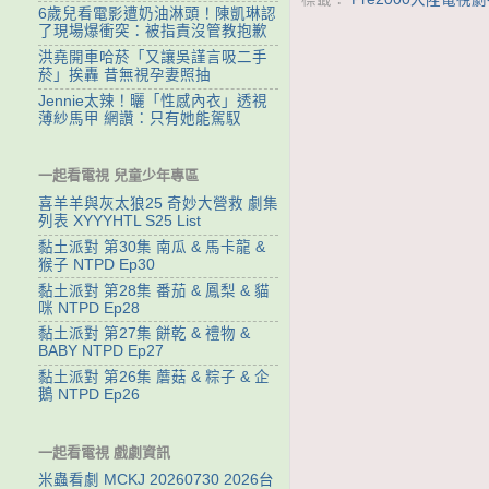
6歲兒看電影遭奶油淋頭！陳凱琳認
了現場爆衝突：被指責沒管教抱歉
洪堯開車哈菸「又讓吳謹言吸二手
菸」挨轟 昔無視孕妻照抽
Jennie太辣！曬「性感內衣」透視
薄紗馬甲 網讚：只有她能駕馭
一起看電視 兒童少年專區
喜羊羊與灰太狼25 奇妙大營救 劇集
列表 XYYYHTL S25 List
黏土派對 第30集 南瓜 & 馬卡龍 &
猴子 NTPD Ep30
黏土派對 第28集 番茄 & 鳳梨 & 貓
咪 NTPD Ep28
黏土派對 第27集 餅乾 & 禮物 &
BABY NTPD Ep27
黏土派對 第26集 蘑菇 & 粽子 & 企
鵝 NTPD Ep26
一起看電視 戲劇資訊
米蟲看劇 MCKJ 20260730 2026台