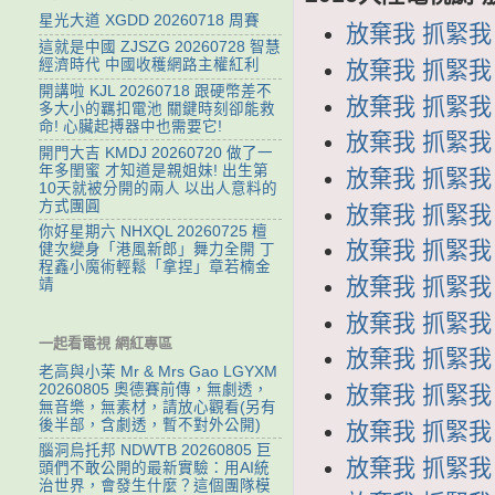
星光大道 XGDD 20260718 周賽
放棄我 抓緊我 
這就是中國 ZJSZG 20260728 智慧
經濟時代 中國收穫網路主權紅利
放棄我 抓緊我 
開講啦 KJL 20260718 跟硬幣差不
放棄我 抓緊我 第
多大小的羈扣電池 關鍵時刻卻能救
命! 心臟起搏器中也需要它!
放棄我 抓緊我 第
開門大吉 KMDJ 20260720 做了一
年多閨蜜 才知道是親姐妹! 出生第
放棄我 抓緊我 第
10天就被分開的兩人 以出人意料的
方式團圓
放棄我 抓緊我 第
你好星期六 NHXQL 20260725 檀
放棄我 抓緊我 第
健次變身「港風新郎」舞力全開 丁
程鑫小魔術輕鬆「拿捏」章若楠金
放棄我 抓緊我 第
靖
放棄我 抓緊我 第
一起看電視 網紅專區
放棄我 抓緊我 第
老高與小茉 Mr & Mrs Gao LGYXM
20260805 奧德賽前傳，無劇透，
放棄我 抓緊我 第
無音樂，無素材，請放心觀看(另有
後半部，含劇透，暫不對外公開)
放棄我 抓緊我 第
腦洞烏托邦 NDWTB 20260805 巨
放棄我 抓緊我 第
頭們不敢公開的最新實驗：用AI統
治世界，會發生什麼？這個團隊模