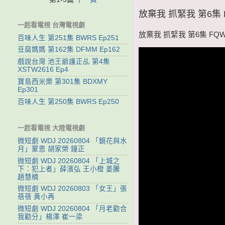
放棄我 抓緊我 第6集 F
一起看電視 台灣電視劇
放棄我 抓緊我 第6集 FQWZ
百味人生 第251集 BWRS Ep251
豆腐媽媽 第162集 DFMM Ep162
戲說台灣 池王爺護正乩 第4集
XSTW2616 Ep4
寶島西米樂 第301集 BDXMY
Ep301
百味人生 第250集 BWRS Ep250
一起看電視 大陸電視劇
微短劇 WDJ 20260804 「鏡花與水
月」蒙恩 胡家榮 鐘正
微短劇 WDJ 20260804 「上城之
下：犯上者」薛濱弘 王小橙 姜騰
趙慧楠
微短劇 WDJ 20260803 「女王」張
蓓蓓 黃小再
微短劇 WDJ 20260804 「月老勸合
我勸分」楊澤 崔一梁