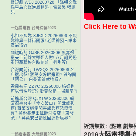
微短劇 WDJ 20260728 「滿朝文武
靠皇后心聲逆風翻盤」雷藝昊 韓鳳
兒
Click Here to W
一起看電視 台灣綜藝2023
小姐不熙娣 XJBXD 20260806 不熙
娣神算一條街開張! 老師神預言讓來
賓崩潰?!
關鍵時刻 GJSK 20260806 黑寡婦
獵夫上前線大賺死人財! 八月詛咒恐
重現蘇聯垮台時刻普丁剉咧等!
台灣向前行 TWXQX 20260806 名
店遭出征! 蔣萬安冷眼旁觀? 質詢問
「阿公」 白委素質就這樣?
震震有詞 ZZYC 20260806 婚姻也
可以借名登記? 愛竟然是一場騙局?!
前進新台灣 QJXTW 20260806 賴
清德轟台中「食安破口」開戰盧秀
燕! 蔣萬安喊倒閣害盧秀燕恐遭清
算? 蔣粉暴走出征饒河名店「東發
號」! 蔣萬安已讀亂回達新境界?
近期集數 : (點進 
2016大陸電視劇-
一起看電視 大陸綜藝2023