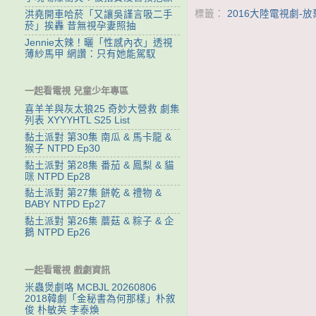
標籤：
2016大陸電視劇-
洪堯開車哈菸「又讓吳謹言吸二手
菸」挨轟 昔無視孕妻照抽
Jennie太辣！曬「性感內衣」透視
薄紗馬甲 網讚：只有她能駕馭
一起看電視 兒童少年專區
喜羊羊與灰太狼25 奇妙大營救 劇集
列表 XYYYHTL S25 List
黏土派對 第30集 南瓜 & 馬卡龍 &
猴子 NTPD Ep30
黏土派對 第28集 番茄 & 鳳梨 & 貓
咪 NTPD Ep28
黏土派對 第27集 餅乾 & 禮物 &
BABY NTPD Ep27
黏土派對 第26集 蘑菇 & 粽子 & 企
鵝 NTPD Ep26
一起看電視 戲劇資訊
米蟲煲劇咯 MCBJL 20260806
2018韓劇「金秘書為何那樣」朴敘
俊 朴敏英 李泰煥