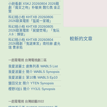
小帥看劇 XSKJ 20260804 2026韓
劇「魔女之吻」朴敏英 魏化儁 金正
賢
科幻桃小柏 KHTXB 20260806
2026歐美電影「猛屍一家親」
科幻桃小柏 KHTXB 20260805
2026歐美電影「屍變焚場」「鬼玩
人6：煉獄」
較新的文章
科幻桃小柏 KHTXB 20260804
2026韓劇「鬼謎東宮」南柱赫 盧允
瑞 曹承佑
一起看電視 台灣電視劇二區
我愛波麗士 劇集列表 WABLS List
我愛波麗士 簡介 WABLS Synopsis
我愛波麗士 第10集 WABLS Ep10
鹽田兒女 簡介 YTEN Synopsis
櫻野3加1 簡介 YY3J1 Synopsis
一起看電視 台灣綜藝2022