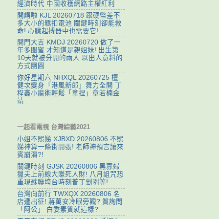
經濟時代 中國收穫網路主權紅利
開講啦 KJL 20260718 跟硬幣差不
多大小的羈扣電池 關鍵時刻卻能救
命! 心臟起搏器中也需要它!
開門大吉 KMDJ 20260720 做了一
年多閨蜜 才知道是親姐妹! 出生第
10天就被分開的兩人 以出人意料的
方式團圓
你好星期六 NHXQL 20260725 檀
健次變身「港風新郎」舞力全開 丁
程鑫小魔術輕鬆「拿捏」章若楠金
靖
一起看電視 台灣綜藝2021
小姐不熙娣 XJBXD 20260806 不熙
娣神算一條街開張! 老師神預言讓來
賓崩潰?!
關鍵時刻 GJSK 20260806 黑寡婦
獵夫上前線大賺死人財! 八月詛咒恐
重現蘇聯垮台時刻普丁剉咧等!
台灣向前行 TWXQX 20260806 名
店遭出征! 蔣萬安冷眼旁觀? 質詢問
「阿公」 白委素質就這樣?