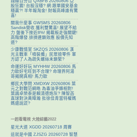
錢線百分百 QXBFB 20260806 亞
股狂震! 台股沒穩? 網:跟單國安基金
穩贏?! 半年報淘金! 財報高峰誰有驚
喜!
關我什麼事 GWSMS 20260806
Sandisk營收.獲利雙驚喜! 展望不給
力 盤後下挫近8%! 揭載板走強關鍵!
高階爆發.排擠連鎖效應 股價先知
道?
少康戰情室 SKZQS 20260806 漢
光主戰車「噴裝備」民眾撿零件 軍
方認了人為疏失螺絲未鎖緊?
命運好好玩 MYHHW 20260806 馬
力歐好宅旺到不合理? 命理界阿湯
哥揭開真相! 馬力歐
鄉民大學問 XMDXW 20260806 葉
元之對戰范綱皓 為毒油爭鋒相對!
葉諷卓榮泰是賴清德炮灰? 陳智菡
直球對決黃暐瀚 批徐佳青當特權媽
媽還說謊?
一起看電視 大陸綜藝2022
星光大道 XGDD 20260718 周賽
這就是中國 ZJSZG 20260728 智慧