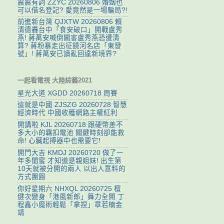
震震有詞 ZZYC 20260806 婚姻也
可以借名登記? 愛竟然是一場騙局?!
前進新台灣 QJXTW 20260806 賴
清德轟台中「食安破口」開戰盧秀
燕! 蔣萬安喊倒閣害盧秀燕恐遭清
算? 蔣粉暴走出征饒河名店「東發
號」! 蔣萬安已讀亂回達新境界?
一起看電視 大陸綜藝2021
星光大道 XGDD 20260718 周賽
這就是中國 ZJSZG 20260728 智慧
經濟時代 中國收穫網路主權紅利
開講啦 KJL 20260718 跟硬幣差不
多大小的羈扣電池 關鍵時刻卻能救
命! 心臟起搏器中也需要它!
開門大吉 KMDJ 20260720 做了一
年多閨蜜 才知道是親姐妹! 出生第
10天就被分開的兩人 以出人意料的
方式團圓
你好星期六 NHXQL 20260725 檀
健次變身「港風新郎」舞力全開 丁
程鑫小魔術輕鬆「拿捏」章若楠金
靖