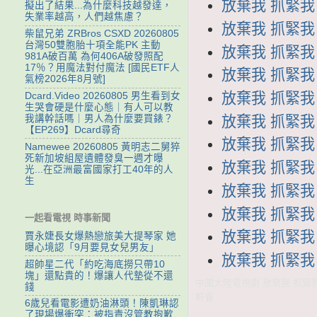
放棄我 抓緊我 第
擬出了結果...為什麼科技越發達，
失業率越高，人們越焦慮？
放棄我 抓緊我 第
柴鼠兄弟 ZRBros CSXD 20260805
台灣50雙胞胎十項全能PK 主動
放棄我 抓緊我 第
981A破百萬 為何406A破發照配
17％？用魔法對付魔法 [國民ETF人
放棄我 抓緊我 第
氣榜2026年8月號]
放棄我 抓緊我 第
Dcard.Video 20260805 男生看到女
生哭會硬是什麼心態｜有人可以教
放棄我 抓緊我 第
我講幹話嗎｜男人為什麼要買錶？
【EP269】Dcard尋奇
放棄我 抓緊我 第
Namewee 20260805 黃明志二舅猝
死新加坡組屋遺體發臭一週才曝
放棄我 抓緊我 第
光...在亞洲最富國家打工40年的人
生
放棄我 抓緊我 第
放棄我 抓緊我 第
一起看電視 時事新聞
放棄我 抓緊我 第
賈永婕長女爆熱戀旅美大提琴家 她
曝心境認「9月要見女兒男友」
放棄我 抓緊我 第
超帥星二代「約吃海底撈只帶10
塊」還點貴的！爆讓人代墊從不還
中國大陸電視劇 放棄我 抓緊我 
錢
軒睿
6歲兒看電影遭奶油淋頭！陳凱琳認
了現場爆衝突：被指責沒管教抱歉