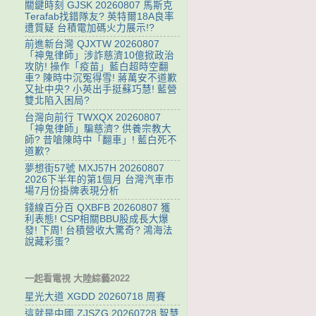
關鍵時刻 GJSK 20260807 馬斯克
Terafab找錯隊友? 英特爾18A良率
遭質疑 台積電加碼火力展示!?
前進新台灣 QJXTW 20260807
「神鬼律師」涉詐慈濟10億掀政治
攻防! 操作「疫苗」藍白超時空翻
車? 陳時中沉冤得雪! 蔣萬安不道歉
又扯中央? 小英出手挺蘇巧慧! 藍營
雙北陷入困局?
台灣向前行 TWXQX 20260807
「神鬼律師」騙慈濟? 供養宗教大
師? 昔嗆陳時中「翻車」! 藍白死不
道歉?
夢想街57號 MXJ57H 20260807
2026下半年的第1個月 台灣汽車市
場7月份掛牌表現分析
錢線百分百 QXBFB 20260807 獲
利表態! CSP相關BBU股成長大爆
發! 下周! 台積營收大驚奇? 鴻海法
說藏彩蛋?
一起看電視 大陸綜藝2022
星光大道 XGDD 20260718 周賽
這就是中國 ZJSZG 20260728 智慧