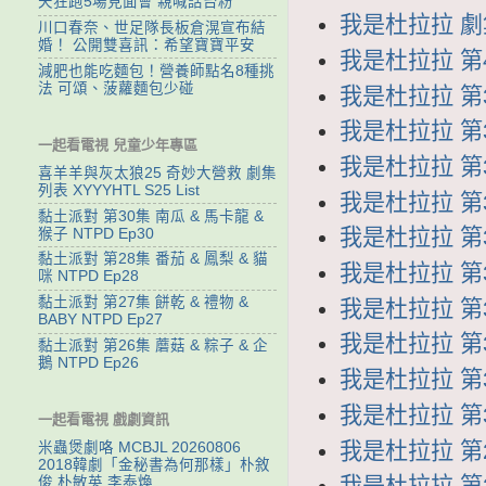
天狂跑5場見面會 親喊話台粉
我是杜拉拉 劇集列
川口春奈、世足隊長板倉滉宣布結
婚！ 公開雙喜訊：希望寶寶平安
我是杜拉拉 第4
減肥也能吃麵包！營養師點名8種挑
法 可頌、菠蘿麵包少碰
我是杜拉拉 第39
我是杜拉拉 第38
一起看電視 兒童少年專區
我是杜拉拉 第37
喜羊羊與灰太狼25 奇妙大營救 劇集
列表 XYYYHTL S25 List
我是杜拉拉 第36
黏土派對 第30集 南瓜 & 馬卡龍 &
我是杜拉拉 第35
猴子 NTPD Ep30
黏土派對 第28集 番茄 & 鳳梨 & 貓
我是杜拉拉 第34
咪 NTPD Ep28
黏土派對 第27集 餅乾 & 禮物 &
我是杜拉拉 第33
BABY NTPD Ep27
我是杜拉拉 第32
黏土派對 第26集 蘑菇 & 粽子 & 企
鵝 NTPD Ep26
我是杜拉拉 第31
我是杜拉拉 第30
一起看電視 戲劇資訊
我是杜拉拉 第29
米蟲煲劇咯 MCBJL 20260806
2018韓劇「金秘書為何那樣」朴敘
我是杜拉拉 第28
俊 朴敏英 李泰煥