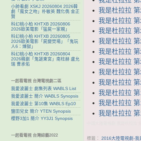
小帥看劇 XSKJ 20260804 2026韓
我是杜拉拉 第27
劇「魔女之吻」朴敏英 魏化儁 金正
賢
我是杜拉拉 第26
科幻桃小柏 KHTXB 20260806
2026歐美電影「猛屍一家親」
我是杜拉拉 第25
科幻桃小柏 KHTXB 20260805
我是杜拉拉 第24
2026歐美電影「屍變焚場」「鬼玩
人6：煉獄」
我是杜拉拉 第23
科幻桃小柏 KHTXB 20260804
2026韓劇「鬼謎東宮」南柱赫 盧允
我是杜拉拉 第22
瑞 曹承佑
我是杜拉拉 第21
一起看電視 台灣電視劇二區
我是杜拉拉 第20
我愛波麗士 劇集列表 WABLS List
我是杜拉拉 第19
我愛波麗士 簡介 WABLS Synopsis
我是杜拉拉 第18
我愛波麗士 第10集 WABLS Ep10
鹽田兒女 簡介 YTEN Synopsis
我是杜拉拉 第17
櫻野3加1 簡介 YY3J1 Synopsis
中國大陸電視劇 我是杜拉拉 線上
一起看電視 台灣綜藝2022
標籤：
2016大陸電視劇-