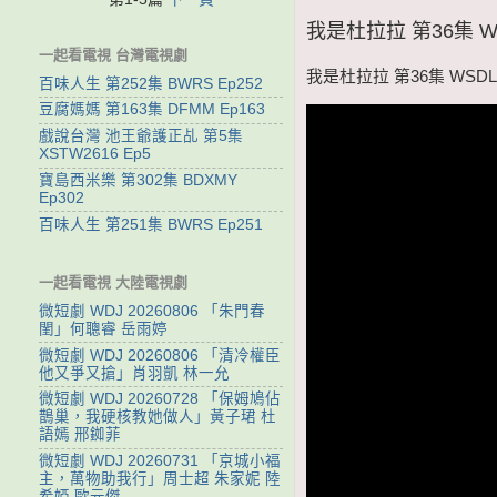
我是杜拉拉 第36集 WS
一起看電視 台灣電視劇
我是杜拉拉 第36集 WSDLL
百味人生 第252集 BWRS Ep252
豆腐媽媽 第163集 DFMM Ep163
戲說台灣 池王爺護正乩 第5集
XSTW2616 Ep5
寶島西米樂 第302集 BDXMY
Ep302
百味人生 第251集 BWRS Ep251
一起看電視 大陸電視劇
微短劇 WDJ 20260806 「朱門春
閨」何聰睿 岳雨婷
微短劇 WDJ 20260806 「清冷權臣
他又爭又搶」肖羽凱 林一允
微短劇 WDJ 20260728 「保姆鳩佔
鵲巢，我硬核教她做人」黃子珺 杜
語嫣 邢銣菲
微短劇 WDJ 20260731 「京城小福
主，萬物助我行」周士超 朱家妮 陸
希婭 歐元傑