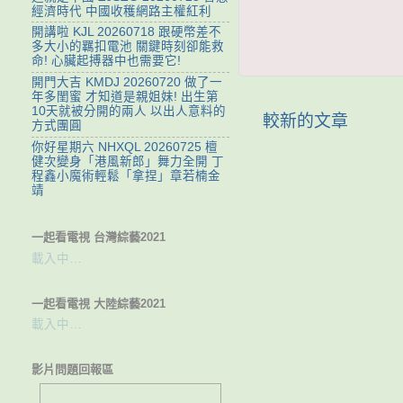
經濟時代 中國收穫網路主權紅利
開講啦 KJL 20260718 跟硬幣差不
多大小的羈扣電池 關鍵時刻卻能救
命! 心臟起搏器中也需要它!
開門大吉 KMDJ 20260720 做了一
年多閨蜜 才知道是親姐妹! 出生第
10天就被分開的兩人 以出人意料的
較新的文章
方式團圓
你好星期六 NHXQL 20260725 檀
健次變身「港風新郎」舞力全開 丁
程鑫小魔術輕鬆「拿捏」章若楠金
靖
一起看電視 台灣綜藝2021
載入中…
一起看電視 大陸綜藝2021
載入中…
影片問題回報區