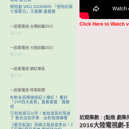
微短劇 WDJ 20260805 「想你的第
七個春日」王晨鵬 盧鹿鹿
Click Here to Watch 
一起看電視 台灣綜藝2023
載入中…
一起看電視 大陸綜藝2023
載入中…
一起看電視 網紅專區
載入中…
一起看電視 時事新聞
朴軫永高顏值經紀人爆紅！ 獲封
「JYP四大美男」嘉賓看傻：偶像
吧
只有始源可以停！崔始源真的現身
近期集數 : (點進 
了 衝去店前停車⋯台粉抱頭嚇傻
2016大陸電視劇
《藍色監獄》高橋文哉首度來台！2