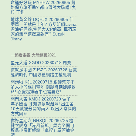
命運好好玩 MYHHW 20260805 網
路偏方準不準? 都市傳說大驗證! 九
粒 王狗
地球黃金線 DQHJX 20260805 什
麼車一開就是十年? 方語昕讃Livina
省油好保養.空間大.CP值高! 車宿玩
家的熱門選擇車款有? Suzuki
Jimny
一起看電視 大陸綜藝2021
星光大道 XGDD 20260718 周賽
這就是中國 ZJSZG 20260728 智慧
經濟時代 中國收穫網路主權紅利
開講啦 KJL 20260718 跟硬幣差不
多大小的羈扣電池 關鍵時刻卻能救
命! 心臟起搏器中也需要它!
開門大吉 KMDJ 20260720 做了一
年多閨蜜 才知道是親姐妹! 出生第
10天就被分開的兩人 以出人意料的
方式團圓
你好星期六 NHXQL 20260725 檀
健次變身「港風新郎」舞力全開 丁
程鑫小魔術輕鬆「拿捏」章若楠金
靖