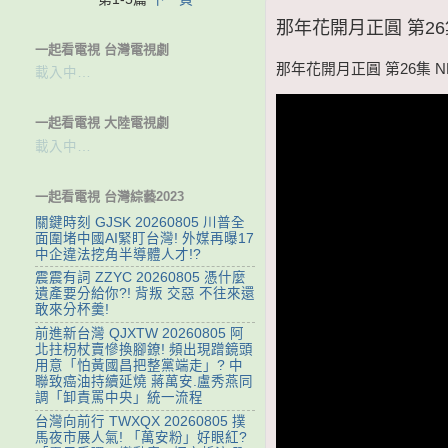
那年花開月正圓 第26集 
一起看電視 台灣電視劇
那年花開月正圓 第26集 NN
載入中…
一起看電視 大陸電視劇
載入中…
一起看電視 台灣綜藝2023
關鍵時刻 GJSK 20260805 川普全
面圍堵中國AI緊盯台灣! 外媒再曝17
中企違法挖角半導體人才!?
震震有詞 ZZYC 20260805 憑什麼
遺產要分給你?! 背叛 交惡 不往來還
敢來分杯羹!
前進新台灣 QJXTW 20260805 阿
北拄枴杖賣慘換腳鐐! 頻出現蹭鏡頭
用意「怕黃國昌把整黨端走」? 中
聯致癌油持續延燒 蔣萬安.盧秀燕同
調「卸責罵中央」統一流程
台灣向前行 TWXQX 20260805 撲
馬夜市展人氣! 「萬安粉」好眼紅?