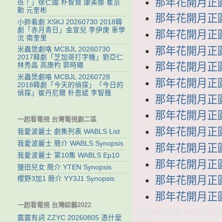
那年花開月正圓 
班！」徐仁國 朴智賢 康美娜 崔京
勳 元奎彬
那年花開月正圓 
小帥看劇 XSKJ 20260730 2018韓
劇「赤月青日」金宣兒 李伊庚 車學
那年花開月正圓 
沇 南奎里
那年花開月正圓 
米蟲煲劇咯 MCBJL 20260730
2017韓劇「芝加哥打字機」劉亞仁
那年花開月正圓 
林秀晶 高庚杓 郭時暘
米蟲煲劇咯 MCBJL 20260728
那年花開月正圓 
2018韓劇「今天的偵探」「今日的
偵探」崔丹尼爾 朴恩斌 李智雅
那年花開月正圓 
那年花開月正圓 
一起看電視 台灣電視劇二區
那年花開月正圓 
我愛波麗士 劇集列表 WABLS List
我愛波麗士 簡介 WABLS Synopsis
那年花開月正圓 
我愛波麗士 第10集 WABLS Ep10
那年花開月正圓 
鹽田兒女 簡介 YTEN Synopsis
那年花開月正圓 
櫻野3加1 簡介 YY3J1 Synopsis
那年花開月正圓 
一起看電視 台灣綜藝2022
中國大陸電視劇 那年花開月正圓
震震有詞 ZZYC 20260805 憑什麼