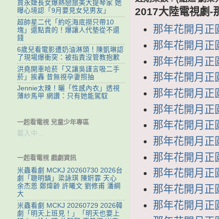
賈永婕長女爆熱戀旅美大提琴家 她
2017大陸電視劇
曝心境認「9月要見女兒男友」
超帥星二代「約吃海底撈只帶10
那年花開月正圓 
塊」還點貴的！爆讓人代墊從不還
錢
那年花開月正圓 
6歲兒看電影遭奶油淋頭！陳凱琳認
了現場爆衝突：被指責沒管教抱歉
那年花開月正圓 
洪堯開車哈菸「又讓吳謹言吸二手
那年花開月正圓 
菸」挨轟 昔無視孕妻照抽
Jennie太辣！曬「性感內衣」透視
那年花開月正圓 
薄紗馬甲 網讚：只有她能駕馭
那年花開月正圓 
一起看電視 兒童少年專區
那年花開月正圓 
載入中…
那年花開月正圓 
那年花開月正圓 
一起看電視 戲劇資訊
米蟲看劇 MCKJ 20260730 2026台
那年花開月正圓 
劇「聰明鎮」梁詠琪 陳姸霏 天心
余杰恩 鄭煒齡 許曦文 劉修甫 潘綱
那年花開月正圓 
大
那年花開月正圓 
米蟲看劇 MCKJ 20260729 2026韓
劇「明天上班見！」「明天也要上