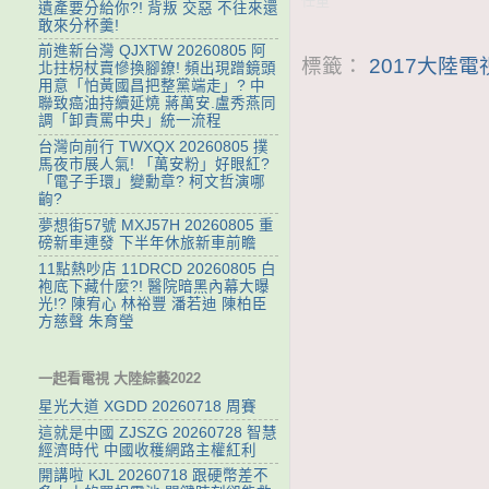
任重
遺產要分給你?! 背叛 交惡 不往來還
敢來分杯羹!
前進新台灣 QJXTW 20260805 阿
標籤：
2017大陸
北拄枴杖賣慘換腳鐐! 頻出現蹭鏡頭
用意「怕黃國昌把整黨端走」? 中
聯致癌油持續延燒 蔣萬安.盧秀燕同
調「卸責罵中央」統一流程
台灣向前行 TWXQX 20260805 撲
馬夜市展人氣! 「萬安粉」好眼紅?
「電子手環」變勳章? 柯文哲演哪
齣?
夢想街57號 MXJ57H 20260805 重
磅新車連發 下半年休旅新車前瞻
11點熱吵店 11DRCD 20260805 白
袍底下藏什麼?! 醫院暗黑內幕大曝
光!? 陳宥心 林裕豐 潘若迪 陳柏臣
方慈聲 朱育瑩
一起看電視 大陸綜藝2022
星光大道 XGDD 20260718 周賽
這就是中國 ZJSZG 20260728 智慧
經濟時代 中國收穫網路主權紅利
開講啦 KJL 20260718 跟硬幣差不