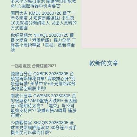
多大小的羈扣電池 關鍵時刻卻能救
命! 心臟起搏器中也需要它!
開門大吉 KMDJ 20260720 做了一
年多閨蜜 才知道是親姐妹! 出生第
10天就被分開的兩人 以出人意料的
方式團圓
你好星期六 NHXQL 20260725 檀
健次變身「港風新郎」舞力全開 丁
程鑫小魔術輕鬆「拿捏」章若楠金
靖
較新的文章
一起看電視 台灣綜藝2021
錢線百分百 QXBFB 20260805 台
積電再爆神秘買單! 賣飛捶心肝?別
急還有戲! 美禁中令+全光網路起飛
海地星空飆股出列!
關我什麼事 GWSMS 20260805 真
的很嚴格! AMD盤後大跌8% 全因輸
在市場期待太高? 「建榮」母公司
最強支持古?! 玻纖布搭AI轉骨 補漲
可期?
少康戰情室 SKZQS 20260805 全
球罕見斷網降速演習 30分鐘不滑手
機全民可以學到什麼?