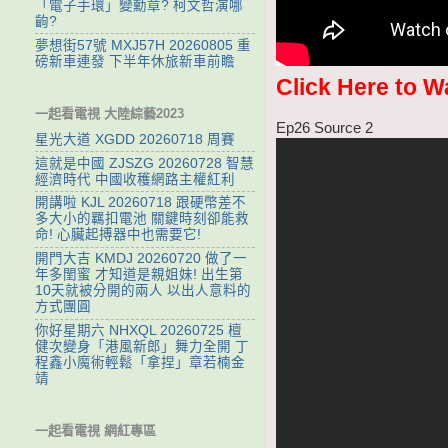
「電子手環」變勳章? 柯文哲演哪
齣?
夢想街57號 MXJ57H 20260805 重
磅新車連發 下半年休旅新車前瞻
Click Here to W
一起看電視 大陸綜藝2023
Ep26 Source 2
星光大道 XGDD 20260718 周賽
這就是中國 ZJSZG 20260728 智慧
經濟時代 中國收穫網路主權紅利
開講啦 KJL 20260718 跟硬幣差不
多大小的羈扣電池 關鍵時刻卻能救
命! 心臟起搏器中也需要它!
開門大吉 KMDJ 20260720 做了一
年多閨蜜 才知道是親姐妹! 出生第
10天就被分開的兩人 以出人意料的
方式團圓
你好星期六 NHXQL 20260725 檀
健次變身「港風新郎」舞力全開 丁
程鑫小魔術輕鬆「拿捏」章若楠金
靖
一起看電視 網紅專區