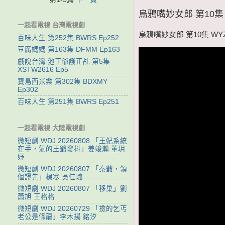
烏鴉嘴妙女郎 第10集 W
一起看電視 台灣電視劇
烏鴉嘴妙女郎 第10集 WYZM
百味人生 第252集 BWRS Ep252
豆腐媽媽 第163集 DFMM Ep163
戲說台灣 池王爺護正乩 第5集
XSTW2616 Ep5
寶島西米樂 第302集 BDXMY
Ep302
百味人生 第251集 BWRS Ep251
一起看電視 大陸電視劇
微短劇 WDJ 20260808 「王妃系統
在手，氣的王爺發抖」姜竣瀚 董玥
妤
微短劇 WDJ 20260807 「秦爺，領
個證先」楊寒 吳佳璐
微短劇 WDJ 20260807 「移巢」劉
蕭旭 王格格
微短劇 WDJ 20260729 「撿的乞丐
老公是條龍」李木揚 銘汐