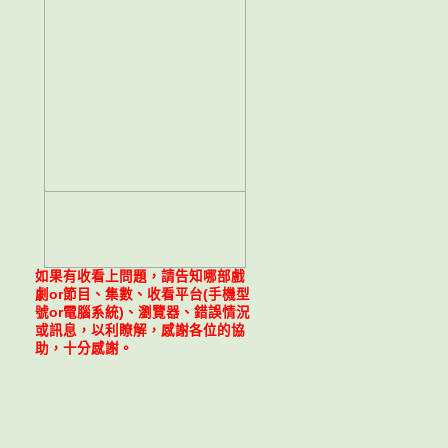
如果有收看上問題，請告知哪部戲
劇or節目、集數、收看平台(手機型
號or電腦系統)、瀏覽器、錯誤情況
或訊息，以利瞭解，感謝各位的協
助，十分感謝。