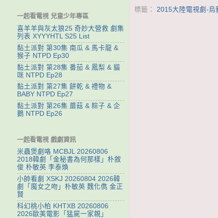
標籤：
2015大陸電視劇-
一起看電視 兒童少年專區
喜羊羊與灰太狼25 奇妙大營救 劇集
列表 XYYYHTL S25 List
黏土派對 第30集 南瓜 & 馬卡龍 &
猴子 NTPD Ep30
黏土派對 第28集 番茄 & 鳳梨 & 貓
咪 NTPD Ep28
黏土派對 第27集 餅乾 & 禮物 &
BABY NTPD Ep27
黏土派對 第26集 蘑菇 & 粽子 & 企
鵝 NTPD Ep26
一起看電視 戲劇資訊
米蟲煲劇咯 MCBJL 20260806
2018韓劇「金秘書為何那樣」朴敘
俊 朴敏英 李泰煥
小帥看劇 XSKJ 20260804 2026韓
劇「魔女之吻」朴敏英 魏化儁 金正
賢
科幻桃小柏 KHTXB 20260806
2026歐美電影「猛屍一家親」