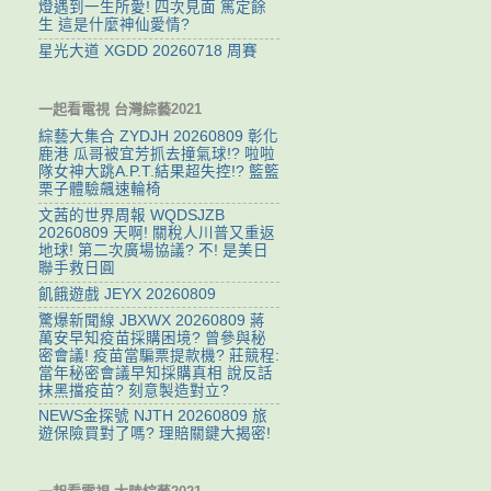
燈遇到一生所愛! 四次見面 篤定餘
生 這是什麼神仙愛情?
星光大道 XGDD 20260718 周賽
一起看電視 台灣綜藝2021
綜藝大集合 ZYDJH 20260809 彰化
鹿港 瓜哥被宜芳抓去撞氣球!? 啦啦
隊女神大跳A.P.T.結果超失控!? 籃籃
栗子體驗飆速輪椅
文茜的世界周報 WQDSJZB
20260809 天啊! 關稅人川普又重返
地球! 第二次廣場協議? 不! 是美日
聯手救日圓
飢餓遊戲 JEYX 20260809
驚爆新聞線 JBXWX 20260809 蔣
萬安早知疫苗採購困境? 曾參與秘
密會議! 疫苗當騙票提款機? 莊競程:
當年秘密會議早知採購真相 說反話
抹黑擋疫苗? 刻意製造對立?
NEWS金探號 NJTH 20260809 旅
遊保險買對了嗎? 理賠關鍵大揭密!