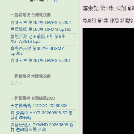
尋秦記 第1集 陳翔 郭曉
一起看電視 台灣電視劇
尋秦記 第1集 陳翔 郭曉婷 
百味人生 第252集 BWRS Ep252
豆腐媽媽 第163集 DFMM Ep163
戲說台灣 池王爺護正乩 第5集
XSTW2616 Ep5
寶島西米樂 第302集 BDXMY
Ep302
百味人生 第251集 BWRS Ep251
一起看電視 大陸電視劇
載入中…
一起看電視 台灣綜藝2023
天才衝衝衝 TCCCC 20260808
嗨 營業中 HYYZ 20260808 S7 當
城市睡著時
綜藝玩很大 ZYWHD 20260808 新
竹 逆轉錢坤戰 片段