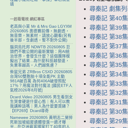
靖
尋秦記 劇集列表 
尋秦記 第40集 
一起看電視 網紅專區
尋秦記 第39集 
老高與小茉 Mr & Mrs Gao LGYXM
20260805 奧德賽前傳，無劇透，
無音樂，無素材，請放心觀看(另有
尋秦記 第38集 
後半部，含劇透，暫不對外公開)
尋秦記 第37集 
腦洞烏托邦 NDWTB 20260805 巨
頭們不敢公開的最新實驗：用AI統
尋秦記 第36集 
治世界，會發生什麼？這個團隊模
擬出了結果...為什麼科技越發達，
尋秦記 第35集 
失業率越高，人們越焦慮？
柴鼠兄弟 ZRBros CSXD 20260805
尋秦記 第34集 
台灣50雙胞胎十項全能PK 主動
981A破百萬 為何406A破發照配
尋秦記 第33集 
17％？用魔法對付魔法 [國民ETF人
氣榜2026年8月號]
尋秦記 第32集 
Dcard.Video 20260805 男生看到女
尋秦記 第31集 
生哭會硬是什麼心態｜有人可以教
我講幹話嗎｜男人為什麼要買錶？
尋秦記 第30集 
【EP269】Dcard尋奇
Namewee 20260805 黃明志二舅猝
尋秦記 第29集 
死新加坡組屋遺體發臭一週才曝
光...在亞洲最富國家打工40年的人