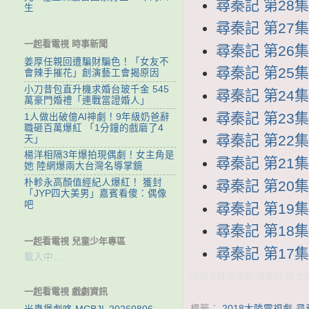
尋秦記 第28集 
生
尋秦記 第27集 
一起看電視 時事新聞
尋秦記 第26集 
姜厚任親回遭騙財騙色！「女友不
尋秦記 第25集 
會辣手摧花」創演藝工會揭原因
小刀昔包直升機求婚台玻千金 545
尋秦記 第24集 
萬豪門婚禮「連戰當證婚人」
尋秦記 第23集 
1人做出破億AI神劇！9年級奶爸辭
職砸百萬爆紅 「1分鐘的戲磨了4
尋秦記 第22集 
天」
楊洋相隔3年爆拍現偶劇！女主角是
尋秦記 第21集 
她 陸網爆兩大台灣名導掌鏡
朴軫永高顏值經紀人爆紅！ 獲封
尋秦記 第20集 
「JYP四大美男」嘉賓看傻：偶像
吧
尋秦記 第19集 
尋秦記 第18集 
一起看電視 兒童少年專區
尋秦記 第17集 
載入中…
中國大陸電視劇 尋秦記 線上看t
一起看電視 戲劇資訊
標籤：
2018大陸電視劇-