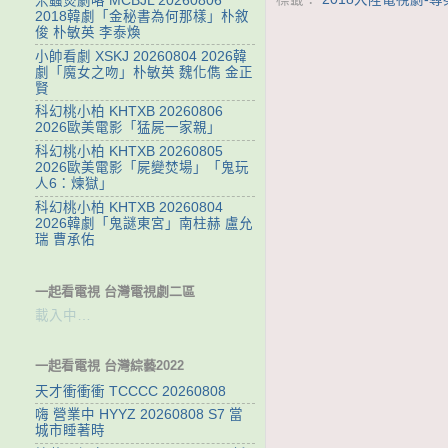
米蟲煲劇咯 MCBJL 20260806
2018韓劇「金秘書為何那樣」朴敘
俊 朴敏英 李泰煥
小帥看劇 XSKJ 20260804 2026韓
劇「魔女之吻」朴敏英 魏化儁 金正
賢
科幻桃小柏 KHTXB 20260806
2026歐美電影「猛屍一家親」
科幻桃小柏 KHTXB 20260805
2026歐美電影「屍變焚場」「鬼玩
人6：煉獄」
科幻桃小柏 KHTXB 20260804
2026韓劇「鬼謎東宮」南柱赫 盧允
瑞 曹承佑
一起看電視 台灣電視劇二區
載入中…
一起看電視 台灣綜藝2022
天才衝衝衝 TCCCC 20260808
嗨 營業中 HYYZ 20260808 S7 當
城市睡著時