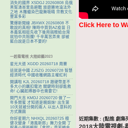
消失的國界 XSDGJ 20260808 烏俄
黑幫湧峇里島避戰 旅遊勝地淪法外
之地 木雕蠟染巴龍舞吸睛 宗教文化
豐富多彩
驚爆新聞線 JBXWX 20260808 不
Click Here to W
敢說的真相! 陳時中買到AZ疫苗 日
本義氣相挺先收下後用捐贈給台灣
就怕中共阻攔! 千辛萬苦弄來 卻被
藍白說是日本不要的!
一起看電視 大陸綜藝2023
星光大道 XGDD 20260718 周賽
這就是中國 ZJSZG 20260728 智慧
經濟時代 中國收穫網路主權紅利
開講啦 KJL 20260718 跟硬幣差不
多大小的羈扣電池 關鍵時刻卻能救
命! 心臟起搏器中也需要它!
開門大吉 KMDJ 20260720 做了一
年多閨蜜 才知道是親姐妹! 出生第
10天就被分開的兩人 以出人意料的
方式團圓
近期集數 : (點進 
你好星期六 NHXQL 20260725 檀
健次變身「港風新郎」舞力全開 丁
2018大陸電視劇-
程鑫小魔術輕鬆「拿捏」章若楠金