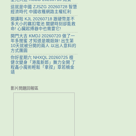
這就是中國 ZJSZG 20260728 智慧
經濟時代 中國收穫網路主權紅利
開講啦 KJL 20260718 跟硬幣差不
多大小的羈扣電池 關鍵時刻卻能救
命! 心臟起搏器中也需要它!
開門大吉 KMDJ 20260720 做了一
年多閨蜜 才知道是親姐妹! 出生第
10天就被分開的兩人 以出人意料的
方式團圓
你好星期六 NHXQL 20260725 檀
健次變身「港風新郎」舞力全開 丁
程鑫小魔術輕鬆「拿捏」章若楠金
靖
影片問題回報區