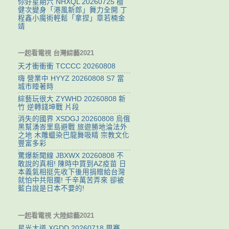
你好星期六 NHXQL 20260725 檀
健次變身「港風新郎」舞力全開 丁
程鑫小魔術輕鬆「拿捏」章若楠金
靖
一起看電視 台灣綜藝2021
天才衝衝衝 TCCCC 20260808
嗨 營業中 HYYZ 20260808 S7 當
城市睡著時
綜藝玩很大 ZYWHD 20260808 新
竹 逆轉錢坤戰 片段
消失的國界 XSDGJ 20260808 烏俄
黑幫湧峇里島避戰 旅遊勝地淪法外
之地 木雕蠟染巴龍舞吸睛 宗教文化
豐富多彩
驚爆新聞線 JBXWX 20260808 不
敢說的真相! 陳時中買到AZ疫苗 日
本義氣相挺先收下後用捐贈給台灣
就怕中共阻攔! 千辛萬苦弄來 卻被
藍白說是日本不要的!
一起看電視 大陸綜藝2021
星光大道 XGDD 20260718 周賽