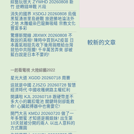
綜藝玩很大 ZYWHD 20260808 新
竹 逆轉錢坤戰 片段
消失的國界 XSDGJ 20260808 烏俄
黑幫湧峇里島避戰 旅遊勝地淪法外
之地 木雕蠟染巴龍舞吸睛 宗教文化
豐富多彩
驚爆新聞線 JBXWX 20260808 不
敢說的真相! 陳時中買到AZ疫苗 日
較新的文章
本義氣相挺先收下後用捐贈給台灣
就怕中共阻攔! 千辛萬苦弄來 卻被
藍白說是日本不要的!
一起看電視 大陸綜藝2022
星光大道 XGDD 20260718 周賽
這就是中國 ZJSZG 20260728 智慧
經濟時代 中國收穫網路主權紅利
開講啦 KJL 20260718 跟硬幣差不
多大小的羈扣電池 關鍵時刻卻能救
命! 心臟起搏器中也需要它!
開門大吉 KMDJ 20260720 做了一
年多閨蜜 才知道是親姐妹! 出生第
10天就被分開的兩人 以出人意料的
方式團圓