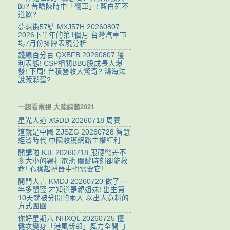
師? 昔嗆陳時中「翻車」! 藍白死不
道歉?
夢想街57號 MXJ57H 20260807
2026下半年的第1個月 台灣汽車市
場7月份掛牌表現分析
錢線百分百 QXBFB 20260807 獲
利表態! CSP相關BBU股成長大爆
發! 下周! 台積營收大驚奇? 鴻海法
說藏彩蛋?
一起看電視 大陸綜藝2021
星光大道 XGDD 20260718 周賽
這就是中國 ZJSZG 20260728 智慧
經濟時代 中國收穫網路主權紅利
開講啦 KJL 20260718 跟硬幣差不
多大小的羈扣電池 關鍵時刻卻能救
命! 心臟起搏器中也需要它!
開門大吉 KMDJ 20260720 做了一
年多閨蜜 才知道是親姐妹! 出生第
10天就被分開的兩人 以出人意料的
方式團圓
你好星期六 NHXQL 20260725 檀
健次變身「港風新郎」舞力全開 丁