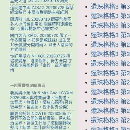
星光大道 XGDD 20260718 周賽
還珠格格3 第33
這就是中國 ZJSZG 20260728 智慧
經濟時代 中國收穫網路主權紅利
還珠格格3 第32
開講啦 KJL 20260718 跟硬幣差不
多大小的羈扣電池 關鍵時刻卻能救
還珠格格3 第31
命! 心臟起搏器中也需要它!
還珠格格3 第30
開門大吉 KMDJ 20260720 做了一
年多閨蜜 才知道是親姐妹! 出生第
還珠格格3 第29
10天就被分開的兩人 以出人意料的
方式團圓
還珠格格3 第28
你好星期六 NHXQL 20260725 檀
健次變身「港風新郎」舞力全開 丁
還珠格格3 第27
程鑫小魔術輕鬆「拿捏」章若楠金
靖
還珠格格3 第26
還珠格格3 第25
一起看電視 網紅專區
還珠格格3 第24
老高與小茉 Mr & Mrs Gao LGYXM
20260805 奧德賽前傳，無劇透，
還珠格格3 第23
無音樂，無素材，請放心觀看(另有
後半部，含劇透，暫不對外公開)
還珠格格3 第22
腦洞烏托邦 NDWTB 20260805 巨
頭們不敢公開的最新實驗：用AI統
還珠格格3 第21
治世界，會發生什麼？這個團隊模
擬出了結果...為什麼科技越發達，
還珠格格3 第20