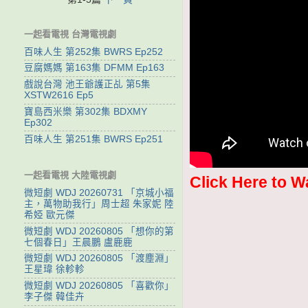
一起看電視 台灣電視劇
百味人生 第252集 BWRS Ep252
豆腐媽媽 第163集 DFMM Ep163
戲說台灣 池王爺護正乩 第5集
XSTW2616 Ep5
寶島西米樂 第302集 BDXMY
Ep302
百味人生 第251集 BWRS Ep251
一起看電視 大陸電視劇
Click Here to W
微短劇 WDJ 20260731 「京城小福
主，萬物助我行」周士超 朱家妮 陸
希婭 歐元傑
微短劇 WDJ 20260805 「想你的第
七個春日」王晨鵬 盧鹿鹿
微短劇 WDJ 20260805 「渡塵淵」
王星瑋 徐軫軫
微短劇 WDJ 20260805 「喜歡你」
李子傑 韓佳卉