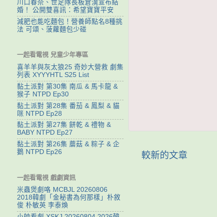
川口春奈、世足隊長板倉滉宣布結
婚！ 公開雙喜訊：希望寶寶平安
減肥也能吃麵包！營養師點名8種挑
法 可頌、菠蘿麵包少碰
一起看電視 兒童少年專區
喜羊羊與灰太狼25 奇妙大營救 劇集
列表 XYYYHTL S25 List
黏土派對 第30集 南瓜 & 馬卡龍 &
猴子 NTPD Ep30
黏土派對 第28集 番茄 & 鳳梨 & 貓
咪 NTPD Ep28
黏土派對 第27集 餅乾 & 禮物 &
BABY NTPD Ep27
黏土派對 第26集 蘑菇 & 粽子 & 企
鵝 NTPD Ep26
較新的文章
一起看電視 戲劇資訊
米蟲煲劇咯 MCBJL 20260806
2018韓劇「金秘書為何那樣」朴敘
俊 朴敏英 李泰煥
小帥看劇 XSKJ 20260804 2026韓