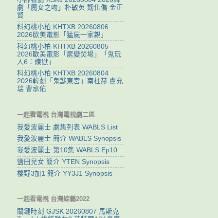
劇「魔女之吻」朴敏英 魏化儁 金正
賢
科幻桃小柏 KHTXB 20260806
2026歐美電影「猛屍一家親」
科幻桃小柏 KHTXB 20260805
2026歐美電影「屍變焚場」「鬼玩
人6：煉獄」
科幻桃小柏 KHTXB 20260804
2026韓劇「鬼謎東宮」南柱赫 盧允
瑞 曹承佑
一起看電視 台灣電視劇二區
我愛波麗士 劇集列表 WABLS List
我愛波麗士 簡介 WABLS Synopsis
我愛波麗士 第10集 WABLS Ep10
鹽田兒女 簡介 YTEN Synopsis
櫻野3加1 簡介 YY3J1 Synopsis
一起看電視 台灣綜藝2022
關鍵時刻 GJSK 20260807 馬斯克