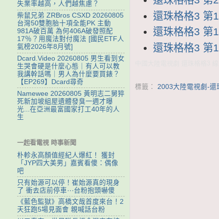
失業率越高，人們越焦慮？
還珠格格3 第19
柴鼠兄弟 ZRBros CSXD 20260805
台灣50雙胞胎十項全能PK 主動
還珠格格3 第18
981A破百萬 為何406A破發照配
17％？用魔法對付魔法 [國民ETF人
還珠格格3 第17
氣榜2026年8月號]
Dcard.Video 20260805 男生看到女
中國大陸電視劇 還珠格格3 線上
生哭會硬是什麼心態｜有人可以教
我講幹話嗎｜男人為什麼要買錶？
【EP269】Dcard尋奇
標籤：
2003大陸電視劇-還
Namewee 20260805 黃明志二舅猝
死新加坡組屋遺體發臭一週才曝
光...在亞洲最富國家打工40年的人
生
一起看電視 時事新聞
朴軫永高顏值經紀人爆紅！ 獲封
「JYP四大美男」嘉賓看傻：偶像
吧
只有始源可以停！崔始源真的現身
了 衝去店前停車⋯台粉抱頭嚇傻
《藍色監獄》高橋文哉首度來台！2
天狂跑5場見面會 親喊話台粉