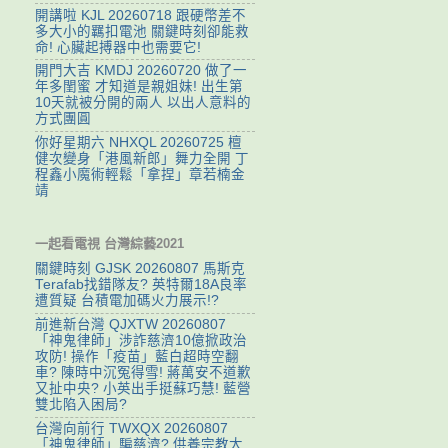
開講啦 KJL 20260718 跟硬幣差不
多大小的羈扣電池 關鍵時刻卻能救
命! 心臟起搏器中也需要它!
開門大吉 KMDJ 20260720 做了一
年多閨蜜 才知道是親姐妹! 出生第
10天就被分開的兩人 以出人意料的
方式團圓
你好星期六 NHXQL 20260725 檀
健次變身「港風新郎」舞力全開 丁
程鑫小魔術輕鬆「拿捏」章若楠金
靖
一起看電視 台灣綜藝2021
關鍵時刻 GJSK 20260807 馬斯克
Terafab找錯隊友? 英特爾18A良率
遭質疑 台積電加碼火力展示!?
前進新台灣 QJXTW 20260807
「神鬼律師」涉詐慈濟10億掀政治
攻防! 操作「疫苗」藍白超時空翻
車? 陳時中沉冤得雪! 蔣萬安不道歉
又扯中央? 小英出手挺蘇巧慧! 藍營
雙北陷入困局?
台灣向前行 TWXQX 20260807
「神鬼律師」騙慈濟? 供養宗教大