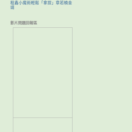
程鑫小魔術輕鬆「拿捏」章若楠金
靖
影片問題回報區