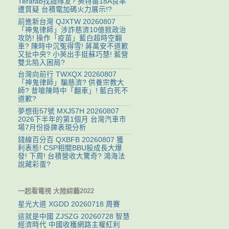
Terafab找錯隊友? 英特爾18A良率
遭質疑 台積電加碼火力展示!?
前進新台灣 QJXTW 20260807
「神鬼律師」涉詐慈濟10億掀政治
攻防! 操作「疫苗」藍白超時空翻
車? 陳時中沉冤得雪! 蔣萬安不道歉
又扯中央? 小英出手挺蘇巧慧! 藍營
雙北陷入困局?
台灣向前行 TWXQX 20260807
「神鬼律師」騙慈濟? 供養宗教大
師? 昔嗆陳時中「翻車」! 藍白死不
道歉?
夢想街57號 MXJ57H 20260807
2026下半年的第1個月 台灣汽車市
場7月份掛牌表現分析
錢線百分百 QXBFB 20260807 獲
利表態! CSP相關BBU股成長大爆
發! 下周! 台積營收大驚奇? 鴻海法
說藏彩蛋?
一起看電視 大陸綜藝2022
星光大道 XGDD 20260718 周賽
這就是中國 ZJSZG 20260728 智慧
經濟時代 中國收穫網路主權紅利