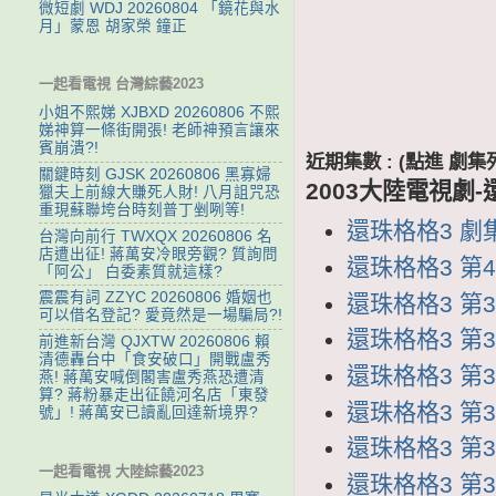
微短劇 WDJ 20260804 「鏡花與水
月」蒙恩 胡家榮 鐘正
一起看電視 台灣綜藝2023
小姐不熙娣 XJBXD 20260806 不熙
娣神算一條街開張! 老師神預言讓來
賓崩潰?!
近期集數 : (點進 
關鍵時刻 GJSK 20260806 黑寡婦
2003大陸電視劇-
獵夫上前線大賺死人財! 八月詛咒恐
重現蘇聯垮台時刻普丁剉咧等!
還珠格格3 劇集列
台灣向前行 TWXQX 20260806 名
店遭出征! 蔣萬安冷眼旁觀? 質詢問
還珠格格3 第40
「阿公」 白委素質就這樣?
震震有詞 ZZYC 20260806 婚姻也
還珠格格3 第39
可以借名登記? 愛竟然是一場騙局?!
還珠格格3 第38
前進新台灣 QJXTW 20260806 賴
清德轟台中「食安破口」開戰盧秀
還珠格格3 第37
燕! 蔣萬安喊倒閣害盧秀燕恐遭清
算? 蔣粉暴走出征饒河名店「東發
還珠格格3 第36
號」! 蔣萬安已讀亂回達新境界?
還珠格格3 第35
一起看電視 大陸綜藝2023
還珠格格3 第34