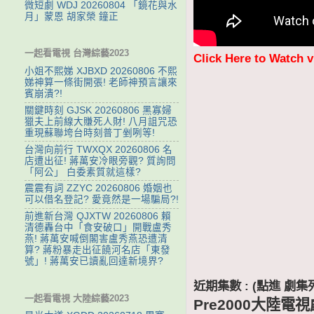
微短劇 WDJ 20260804 「鏡花與水
月」蒙恩 胡家榮 鐘正
一起看電視 台灣綜藝2023
Click Here to Watch 
小姐不熙娣 XJBXD 20260806 不熙
娣神算一條街開張! 老師神預言讓來
賓崩潰?!
關鍵時刻 GJSK 20260806 黑寡婦
獵夫上前線大賺死人財! 八月詛咒恐
重現蘇聯垮台時刻普丁剉咧等!
台灣向前行 TWXQX 20260806 名
店遭出征! 蔣萬安冷眼旁觀? 質詢問
「阿公」 白委素質就這樣?
震震有詞 ZZYC 20260806 婚姻也
可以借名登記? 愛竟然是一場騙局?!
前進新台灣 QJXTW 20260806 賴
清德轟台中「食安破口」開戰盧秀
燕! 蔣萬安喊倒閣害盧秀燕恐遭清
算? 蔣粉暴走出征饒河名店「東發
號」! 蔣萬安已讀亂回達新境界?
近期集數 : (點進 
一起看電視 大陸綜藝2023
Pre2000大陸電