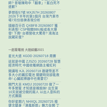
師? 昔嗆陳時中「翻車」! 藍白死不
道歉?
夢想街57號 MXJ57H 20260807
2026下半年的第1個月 台灣汽車市
場7月份掛牌表現分析
錢線百分百 QXBFB 20260807 獲
利表態! CSP相關BBU股成長大爆
發! 下周! 台積營收大驚奇? 鴻海法
說藏彩蛋?
一起看電視 大陸綜藝2021
星光大道 XGDD 20260718 周賽
這就是中國 ZJSZG 20260728 智慧
經濟時代 中國收穫網路主權紅利
開講啦 KJL 20260718 跟硬幣差不
多大小的羈扣電池 關鍵時刻卻能救
命! 心臟起搏器中也需要它!
開門大吉 KMDJ 20260720 做了一
年多閨蜜 才知道是親姐妹! 出生第
10天就被分開的兩人 以出人意料的
方式團圓
你好星期六 NHXQL 20260725 檀
健次變身「港風新郎」舞力全開 丁