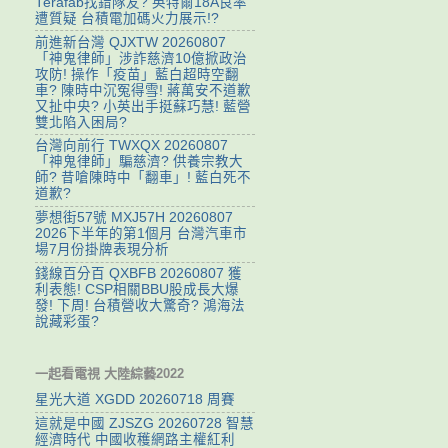
Terafab找錯隊友? 英特爾18A良率
遭質疑 台積電加碼火力展示!?
前進新台灣 QJXTW 20260807
「神鬼律師」涉詐慈濟10億掀政治
攻防! 操作「疫苗」藍白超時空翻
車? 陳時中沉冤得雪! 蔣萬安不道歉
又扯中央? 小英出手挺蘇巧慧! 藍營
雙北陷入困局?
台灣向前行 TWXQX 20260807
「神鬼律師」騙慈濟? 供養宗教大
師? 昔嗆陳時中「翻車」! 藍白死不
道歉?
夢想街57號 MXJ57H 20260807
2026下半年的第1個月 台灣汽車市
場7月份掛牌表現分析
錢線百分百 QXBFB 20260807 獲
利表態! CSP相關BBU股成長大爆
發! 下周! 台積營收大驚奇? 鴻海法
說藏彩蛋?
一起看電視 大陸綜藝2022
星光大道 XGDD 20260718 周賽
這就是中國 ZJSZG 20260728 智慧
經濟時代 中國收穫網路主權紅利