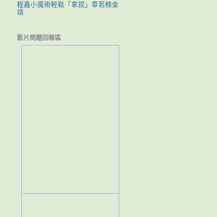
程鑫小魔術輕鬆「拿捏」章若楠金
靖
影片問題回報區