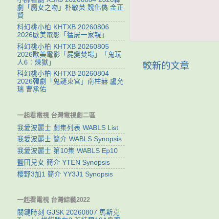
劇「魔女之吻」朴敏英 魏化儁 金正
賢
科幻桃小柏 KHTXB 20260806
2026歐美電影「猛屍一家親」
科幻桃小柏 KHTXB 20260805
2026歐美電影「屍變焚場」「鬼玩
人6：煉獄」
較新的文章
科幻桃小柏 KHTXB 20260804
2026韓劇「鬼謎東宮」南柱赫 盧允
瑞 曹承佑
一起看電視 台灣電視劇二區
我愛波麗士 劇集列表 WABLS List
我愛波麗士 簡介 WABLS Synopsis
我愛波麗士 第10集 WABLS Ep10
鹽田兒女 簡介 YTEN Synopsis
櫻野3加1 簡介 YY3J1 Synopsis
一起看電視 台灣綜藝2022
關鍵時刻 GJSK 20260807 馬斯克