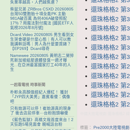
失業率越高，人們越焦慮？
還珠格格2 第35
柴鼠兄弟 ZRBros CSXD 20260805
台灣50雙胞胎十項全能PK 主動
還珠格格2 第34
981A破百萬 為何406A破發照配
17％？用魔法對付魔法 [國民ETF人
還珠格格2 第33
氣榜2026年8月號]
Dcard.Video 20260805 男生看到女
還珠格格2 第32
生哭會硬是什麼心態｜有人可以教
我講幹話嗎｜男人為什麼要買錶？
還珠格格2 第31
【EP269】Dcard尋奇
Namewee 20260805 黃明志二舅猝
還珠格格2 第30
死新加坡組屋遺體發臭一週才曝
光...在亞洲最富國家打工40年的人
還珠格格2 第29
生
還珠格格2 第28
還珠格格2 第27
一起看電視 時事新聞
朴軫永高顏值經紀人爆紅！ 獲封
還珠格格2 第26
「JYP四大美男」嘉賓看傻：偶像
吧
還珠格格2 第25
只有始源可以停！崔始源真的現身
了 衝去店前停車⋯台粉抱頭嚇傻
中國大陸電視劇 還珠格格2 線上
《藍色監獄》高橋文哉首度來台！2
天狂跑5場見面會 親喊話台粉
標籤：
Pre2000大陸電視