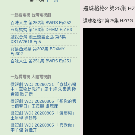
還珠格格2 第25集 HZG
一起看電視 台灣電視劇
還珠格格2 第25集 HZGG S
百味人生 第252集 BWRS Ep252
豆腐媽媽 第163集 DFMM Ep163
戲說台灣 池王爺護正乩 第5集
XSTW2616 Ep5
寶島西米樂 第302集 BDXMY
Ep302
百味人生 第251集 BWRS Ep251
一起看電視 大陸電視劇
微短劇 WDJ 20260731 「京城小福
主，萬物助我行」周士超 朱家妮 陸
希婭 歐元傑
微短劇 WDJ 20260805 「想你的第
七個春日」王晨鵬 盧鹿鹿
微短劇 WDJ 20260805 「渡塵淵」
王星瑋 徐軫軫
微短劇 WDJ 20260805 「喜歡你」
李子傑 韓佳卉