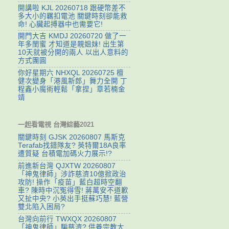
開講啦 KJL 20260718 跟硬幣差不
多大小的羈扣電池 關鍵時刻卻能救
命! 心臟起搏器中也需要它!
開門大吉 KMDJ 20260720 做了一
年多閨蜜 才知道是親姐妹! 出生第
10天就被分開的兩人 以出人意料的
方式團圓
你好星期六 NHXQL 20260725 檀
健次變身「港風新郎」舞力全開 丁
程鑫小魔術輕鬆「拿捏」章若楠金
靖
一起看電視 台灣綜藝2021
關鍵時刻 GJSK 20260807 馬斯克
Terafab找錯隊友? 英特爾18A良率
遭質疑 台積電加碼火力展示!?
前進新台灣 QJXTW 20260807
「神鬼律師」涉詐慈濟10億掀政治
攻防! 操作「疫苗」藍白超時空翻
車? 陳時中沉冤得雪! 蔣萬安不道歉
又扯中央? 小英出手挺蘇巧慧! 藍營
雙北陷入困局?
台灣向前行 TWXQX 20260807
「神鬼律師」騙慈濟? 供養宗教大