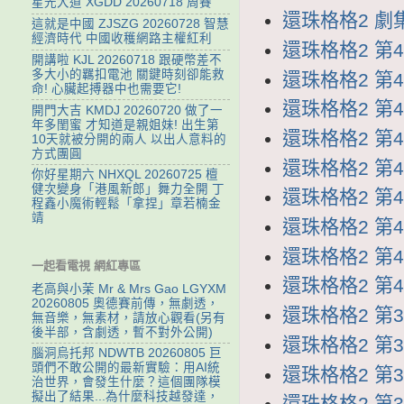
星光大道 XGDD 20260718 周賽
還珠格格2 劇集列
這就是中國 ZJSZG 20260728 智慧
經濟時代 中國收穫網路主權紅利
還珠格格2 第48
開講啦 KJL 20260718 跟硬幣差不
多大小的羈扣電池 關鍵時刻卻能救
還珠格格2 第47
命! 心臟起搏器中也需要它!
還珠格格2 第46
開門大吉 KMDJ 20260720 做了一
年多閨蜜 才知道是親姐妹! 出生第
還珠格格2 第45
10天就被分開的兩人 以出人意料的
方式團圓
還珠格格2 第44
你好星期六 NHXQL 20260725 檀
健次變身「港風新郎」舞力全開 丁
還珠格格2 第43
程鑫小魔術輕鬆「拿捏」章若楠金
靖
還珠格格2 第42
還珠格格2 第41
一起看電視 網紅專區
還珠格格2 第40
老高與小茉 Mr & Mrs Gao LGYXM
20260805 奧德賽前傳，無劇透，
還珠格格2 第39
無音樂，無素材，請放心觀看(另有
後半部，含劇透，暫不對外公開)
還珠格格2 第38
腦洞烏托邦 NDWTB 20260805 巨
頭們不敢公開的最新實驗：用AI統
還珠格格2 第37
治世界，會發生什麼？這個團隊模
擬出了結果...為什麼科技越發達，
還珠格格2 第36