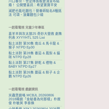
川口春奈、世足隊長板倉滉宣布結
婚！ 公開雙喜訊：希望寶寶平安
減肥也能吃麵包！營養師點名8種挑
法 可頌、菠蘿麵包少碰
一起看電視 兒童少年專區
喜羊羊與灰太狼25 奇妙大營救 劇集
列表 XYYYHTL S25 List
黏土派對 第30集 南瓜 & 馬卡龍 &
猴子 NTPD Ep30
黏土派對 第28集 番茄 & 鳳梨 & 貓
咪 NTPD Ep28
黏土派對 第27集 餅乾 & 禮物 &
BABY NTPD Ep27
黏土派對 第26集 蘑菇 & 粽子 & 企
鵝 NTPD Ep26
一起看電視 戲劇資訊
米蟲煲劇咯 MCBJL 20260806
2018韓劇「金秘書為何那樣」朴敘
俊 朴敏英 李泰煥
小帥看劇 XSKJ 20260804 2026韓